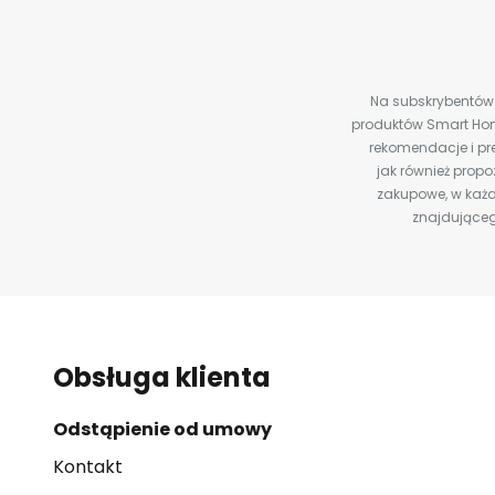
Na subskrybentów c
produktów Smart Hom
rekomendacje i pre
jak również prop
zakupowe, w każd
znajdująceg
Obsługa klienta
Odstąpienie od umowy
Kontakt