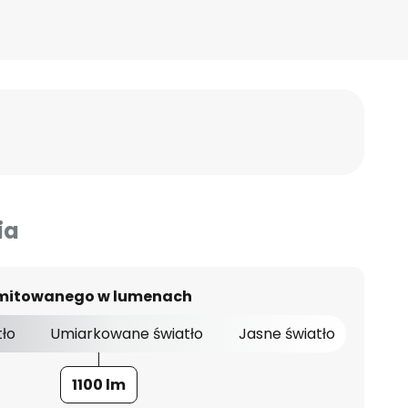
ia
 emitowanego w lumenach
tło
Umiarkowane światło
Jasne światło
1100 lm