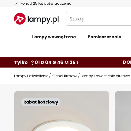
Przejdź
Ponad 25 lat doświadczenia
do
Szukaj
treści
Lampy wewnętrzne
Pomieszczenia
DO
Tylko
01 D 04 G 46 M 34 S
Lampy i oświetlenie
Klienci firmowi
Lampy i oświetlenie biurowe
Przejdź
na
Rabat ilościowy
koniec
galerii