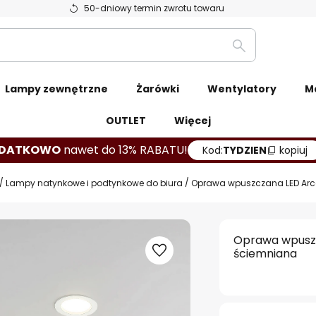
50-dniowy termin zwrotu towaru
Szukaj
Lampy zewnętrzne
Żarówki
Wentylatory
M
OUTLET
Więcej
DATKOWO
nawet do 13% RABATU!
Kod:
TYDZIEN
kopiuj
Lampy natynkowe i podtynkowe do biura
Oprawa wpuszczana LED Arcch
Oprawa wpuszcz
ściemniana