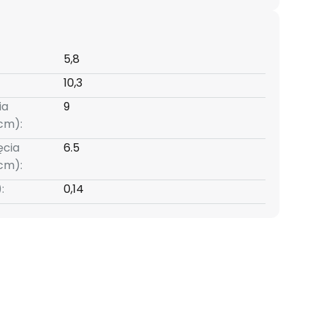
5,8
10,3
ia
9
cm):
ęcia
6.5
cm):
:
0,14