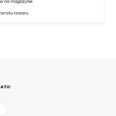
ów na magazynie
zwrotu towaru
BATU
!