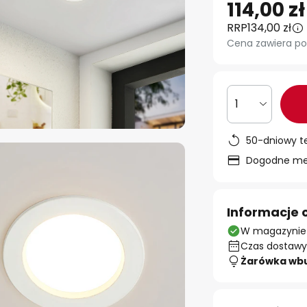
114,00 zł
RRP
134,00 zł
Cena zawiera po
1
50-dniowy t
Dogodne met
Informacje 
W magazynie
Czas dostawy:
Żarówka wb