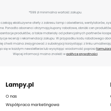
*599 zł minimalna wartość zakupu.
zekają ekskluzywne oferty z zakresu lamp i oświetlenia, wentylatorów, s
e. Ponadto abonenci otrzymają kupony rabatowe, obniżki cen produktów,
zentacje produktów, a także materiały od potencjalnych partnerów koope
ozycje recenzji i rekomendacji zakupu. W przypadku kodu rabatowego o
ej chwili można zrezygnować z subskrypcji korzystając z linku umożliwiaj
o się w każdym newsletterze lub wysyłając wiadomość poprzez
formularz
Więcej informacji można znaleźć w
polityce prywatności
.
Lampy.pl
O nas
Współpraca marketingowa