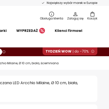
Największy wybór marek w Europie
Obsługa klienta
Zaloguj się
Koszyk
arki
WYPRZEDAŻ
Klienci firmowi
TYDZIEŃ WOW
| do -70%
io Milaine, Ø 10 cm, biała, ściemniana
ana LED Arcchio Milaine, Ø 10 cm, biała,