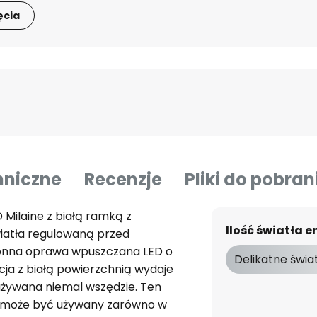
ęcia
hniczne
Recenzje
Pliki do pobran
Milaine z białą ramką z
Ilość światła
iatła regulowaną przed
onna oprawa wpuszczana LED o
Delikatne świa
cja z białą powierzchnią wydaje
 używana niemal wszędzie. Ten
y może być używany zarówno w