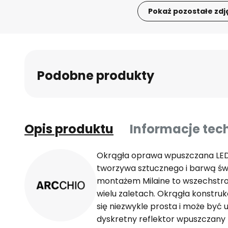
Pokaż pozostałe zdj
Przejdź
na
początek
galerii
Podobne produkty
Opis produktu
Informacje tec
Okrągła oprawa wpuszczana LED 
tworzywa sztucznego i barwą św
montażem Milaine to wszechstr
wielu zaletach. Okrągła konstruk
się niezwykle prosta i może być
dyskretny reflektor wpuszczan