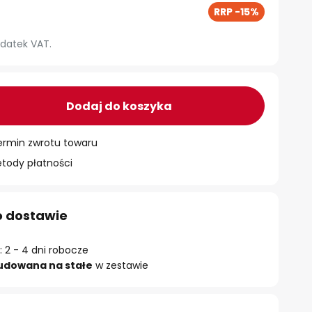
RRP -15%
datek VAT.
Dodaj do koszyka
ermin zwrotu towaru
ody płatności
o dostawie
 2 - 4 dni robocze
udowana na stałe
w zestawie