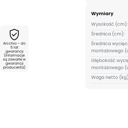
 prywatnych, a dzięki stopniowi
montowany w wilgotnych
Wymiary
 można ustawić na jednym z
niem w sufit, ponieważ na
Wysokość (cm):
o znajduje się przełącznik DIP.
Średnica (cm):
oszącemu 100°, światło
Średnica wycięc
Arcchio – do
, dzięki czemu Milaine może być
5 lat
montażowego (
gwarancji
iększych powierzchni. Istnieje
(informacje
przelotowego do podłączenia
są zawarte w
Głębokość wyci
gwarancji
5 - UGR <; 25
montażowego (
producenta)
Waga netto (kg)