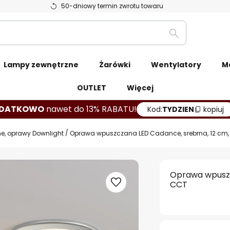
50-dniowy termin zwrotu towaru
Szukaj
Lampy zewnętrzne
Żarówki
Wentylatory
M
OUTLET
Więcej
DATKOWO
nawet do 13% RABATU!
Kod:
TYDZIEN
kopiuj
, oprawy Downlight
Oprawa wpuszczana LED Cadance, srebrna, 12 cm, 
Oprawa wpuszc
CCT