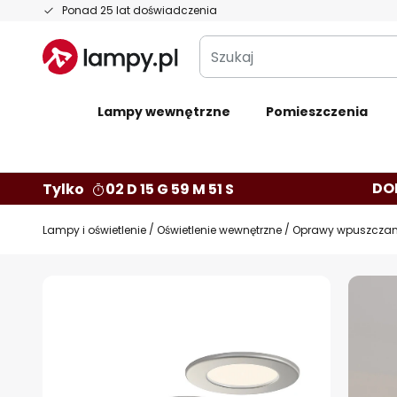
Przejdź
Ponad 25 lat doświadczenia
do
Szukaj
treści
Lampy wewnętrzne
Pomieszczenia
DO
Tylko
02 D 15 G 59 M 50 S
Lampy i oświetlenie
Oświetlenie wewnętrzne
Oprawy wpuszczane
Przejdź
na
koniec
galerii