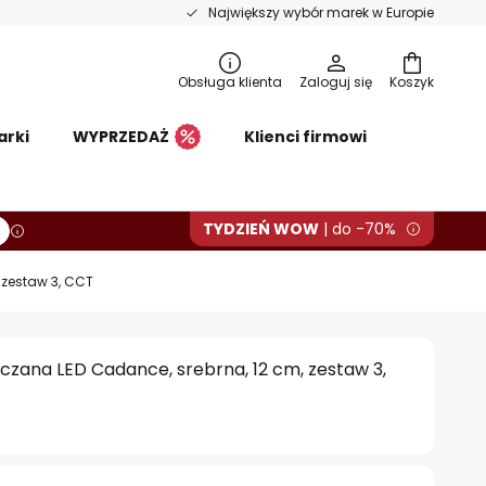
Największy wybór marek w Europie
Obsługa klienta
Zaloguj się
Koszyk
arki
WYPRZEDAŻ
Klienci firmowi
TYDZIEŃ WOW
| do -70%
zestaw 3, CCT
zana LED Cadance, srebrna, 12 cm, zestaw 3,