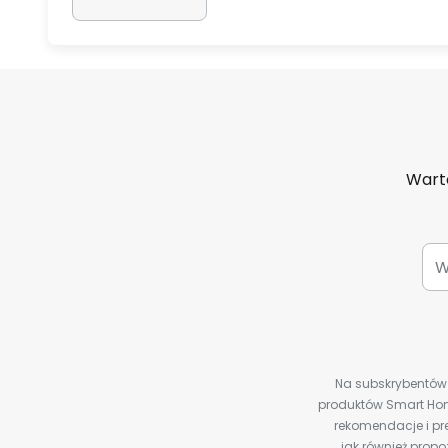
Warto
Na subskrybentów c
produktów Smart Hom
rekomendacje i pre
jak również prop