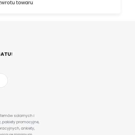
zwrotu towaru
BATU
!
ystemów solarnych i
 pakiety promocyjne,
racyjnych, ankiety,
bowiązuje minimum