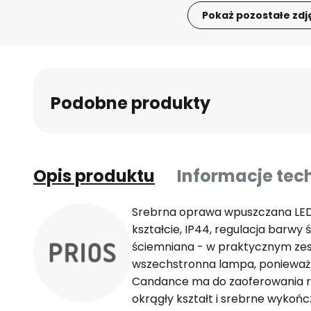
Pokaż pozostałe zdj
Przejdź
na
początek
galerii
Podobne produkty
Opis produktu
Informacje tec
Srebrna oprawa wpuszczana LE
kształcie, IP44, regulacja barwy
ściemniana - w praktycznym zes
wszechstronna lampa, poniewa
Candance ma do zaoferowania ró
okrągły kształt i srebrne wykońc