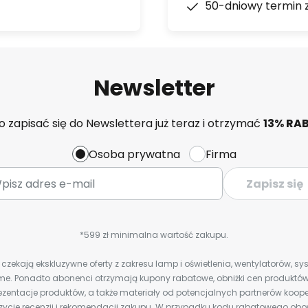
50-dniowy termin 
Newsletter
 zapisać się do Newslettera już teraz i otrzymać
13% RA
Osoba prywatna
Firma
Zapisz się
*599 zł minimalna wartość zakupu.
zekają ekskluzywne oferty z zakresu lamp i oświetlenia, wentylatorów, s
e. Ponadto abonenci otrzymają kupony rabatowe, obniżki cen produktów,
zentacje produktów, a także materiały od potencjalnych partnerów koope
ozycje recenzji i rekomendacji zakupu. W przypadku kodu rabatowego o