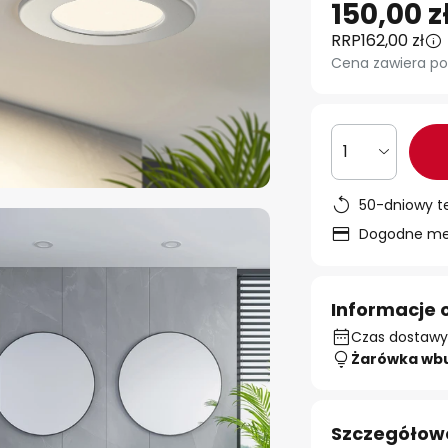
150,00 z
RRP
162,00 zł
Cena zawiera po
1
50-dniowy t
Dogodne met
Informacje 
Czas dostawy:
Żarówka wb
Szczegółow