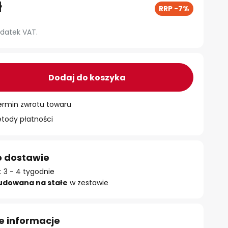
ł
RRP -7%
datek VAT.
Dodaj do koszyka
ermin zwrotu towaru
ody płatności
o dostawie
 3 - 4 tygodnie
udowana na stałe
w zestawie
e informacje