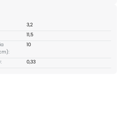
3,2
11,5
ia
10
cm):
:
0,33