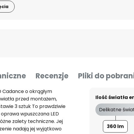
ęcia
hniczne
Recenzje
Pliki do pobran
D Cadance o okrągłym
Ilość światła
 światła przed montażem,
tawie 3 sztuk To prawdziwie
Delikatne świa
ż oprawa wpuszczana LED
żne zalety techniczne. Jej
360 lm
zenie nadają jej wyjątkowo