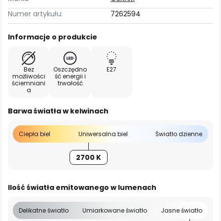
Numer artykułu:
7262594
Informacje o produkcie
Bez
Oszczędno
E27
możliwości
ść energii i
ściemniani
trwałość
a
Barwa światła w kelwinach
Ciepła biel
Uniwersalna biel
Światło dzienne
2700 K
Ilość światła emitowanego w lumenach
Delikatne światło
Umiarkowane światło
Jasne światło