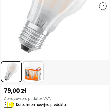
Przejdź
79,00 zł
na
początek
Cena zawiera podatek VAT.
galerii
Karta informacyjna produktu