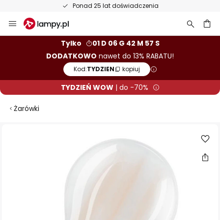
Ponad 25 lat doświadczenia
Przejdź
do
treści
aj
Tylko
01 D 06 G 42 M 56 S
DODATKOWO
nawet do 13% RABATU!
Kod:
TYDZIEN
kopiuj
TYDZIEŃ WOW
| do -70%
Żarówki
Przejdź
na
koniec
galerii