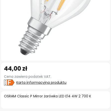
Przejdź
44,00 zł
na
początek
Cena zawiera podatek VAT.
galerii
Karta informacyjna produktu
OSRAM Classic P Mirror żarówka LED E14 4W 2 700 K