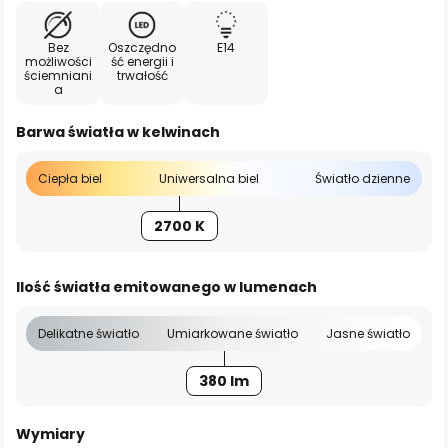
Bez
Oszczędno
E14
możliwości
ść energii i
ściemniani
trwałość
a
Barwa światła w kelwinach
Ciepła biel
Uniwersalna biel
Światło dzienne
2700 K
Ilość światła emitowanego w lumenach
Delikatne światło
Umiarkowane światło
Jasne światło
380 lm
Wymiary