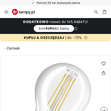
Ponad 25 lat doświadczenia
Przejdź
do
treści
aj
DODATKOWO
nawet do 14% RABATU!
Kod:
KUPUJ
kopiuj
KUPUJ & OSZCZĘDZAJ
| do -70%
Żarówki
Przejdź
na
koniec
galerii