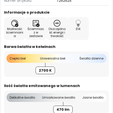
Numer artykułu:
7262625
Informacje o produkcie
Możliwość
Ściemniac
Oszczędno
E14
ściemniani
z w
ść energii i
a
zestawie
trwałość
Barwa światła w kelwinach
Ciepła biel
Uniwersalna biel
Światło dzienne
2700 K
Ilość światła emitowanego w lumenach
Delikatne światło
Umiarkowane światło
Jasne światło
470 lm