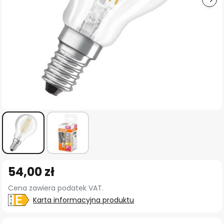
Przejdź
54,00 zł
na
początek
Cena zawiera podatek VAT.
galerii
Karta informacyjna produktu