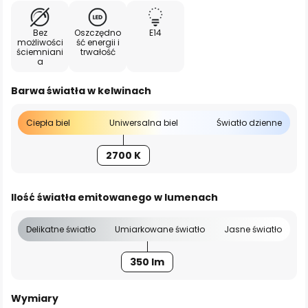
Bez
Oszczędno
E14
możliwości
ść energii i
ściemniani
trwałość
a
Barwa światła w kelwinach
Ciepła biel
Uniwersalna biel
Światło dzienne
2700 K
Ilość światła emitowanego w lumenach
Delikatne światło
Umiarkowane światło
Jasne światło
350 lm
Wymiary