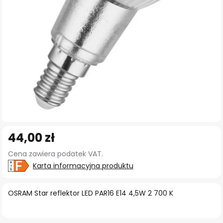
Przejdź
44,00 zł
na
początek
Cena zawiera podatek VAT.
galerii
Karta informacyjna produktu
OSRAM Star reflektor LED PAR16 E14 4,5W 2 700 K