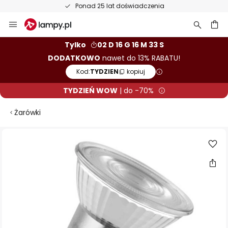
Ponad 25 lat doświadczenia
Przejdź
do
treści
aj
Tylko
02 D 16 G 16 M 32 S
DODATKOWO
nawet do 13% RABATU!
Kod:
TYDZIEN
kopiuj
TYDZIEŃ WOW
| do -70%
Żarówki
Przejdź
na
koniec
galerii