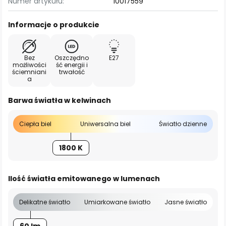
Numer artykułu:
10017559
Informacje o produkcie
Bez
Oszczędno
E27
możliwości
ść energii i
ściemniani
trwałość
a
Barwa światła w kelwinach
Ciepła biel
Uniwersalna biel
Światło dzienne
1800 K
Ilość światła emitowanego w lumenach
Delikatne światło
Umiarkowane światło
Jasne światło