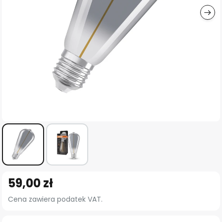
Przejdź
59,00 zł
na
początek
Cena zawiera podatek VAT.
galerii