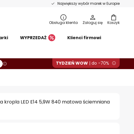
Największy wybór marek w Europie
Obsługa klienta
Zaloguj się
Koszyk
arki
WYPRZEDAŻ
Klienci firmowi
TYDZIEŃ WOW
| do -70%
 kropla LED E14 5,9W 840 matowa ściemniana