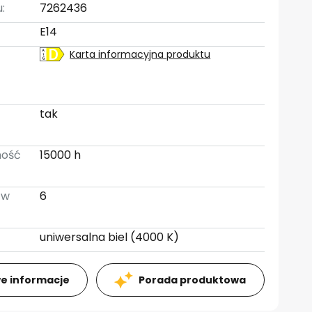
:
7262436
E14
Karta informacyjna produktu
:
tak
ność
15000 h
 w
6
uniwersalna biel (4000 K)
e informacje
Porada produktowa