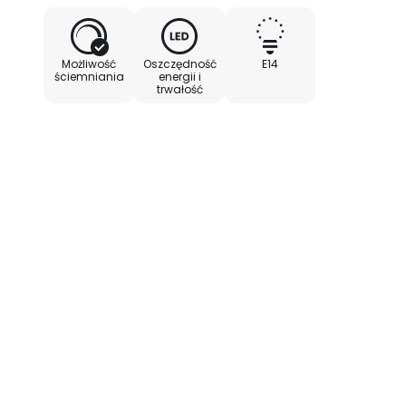
Możliwość
Oszczędność
E14
ściemniania
energii i
trwałość