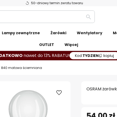
50-dniowy termin zwrotu towaru
Szukaj
Lampy zewnętrzne
Żarówki
Wentylatory
M
OUTLET
Więcej
DATKOWO
nawet do 13% RABATU!
Kod:
TYDZIEN
kopiuj
9W 840 matowa ściemniana
OSRAM żarówka
54,00 zł