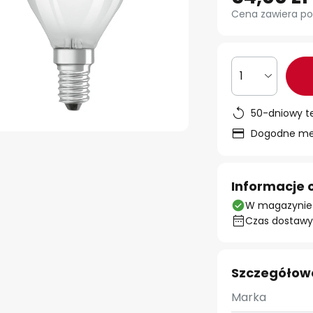
Cena zawiera po
1
50-dniowy t
Dogodne met
Informacje 
W magazynie
Czas dostawy:
Szczegółow
Marka