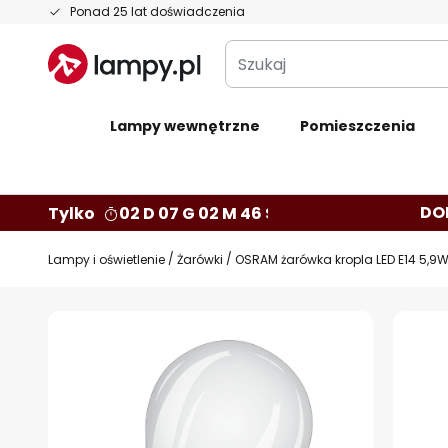
Przejdź
Ponad 25 lat doświadczenia
do
Szukaj
treści
Lampy wewnętrzne
Pomieszczenia
DO
Tylko
02 D 07 G 02 M 45 S
Lampy i oświetlenie
Żarówki
OSRAM żarówka kropla LED E14 5,
Przejdź
na
koniec
galerii