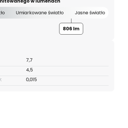
 emitowanego w lumenach
tło
Umiarkowane światło
Jasne światło
806 lm
7,7
4,5
:
0,015