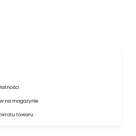
łatności
ów na magazynie
zwrotu towaru