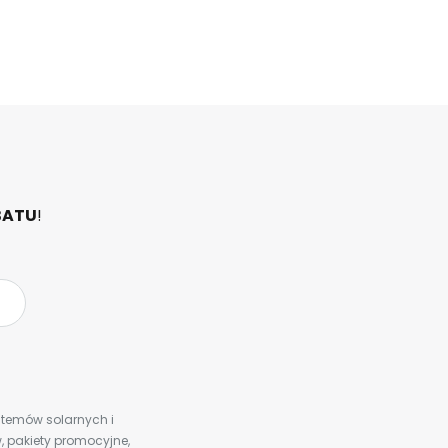
BATU
!
ystemów solarnych i
 pakiety promocyjne,