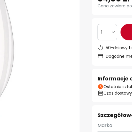
Cena zawiera po
1
50-dniowy t
Dogodne met
Informacje 
Ostatnie sztu
Czas dostawy:
Szczegółow
Marka