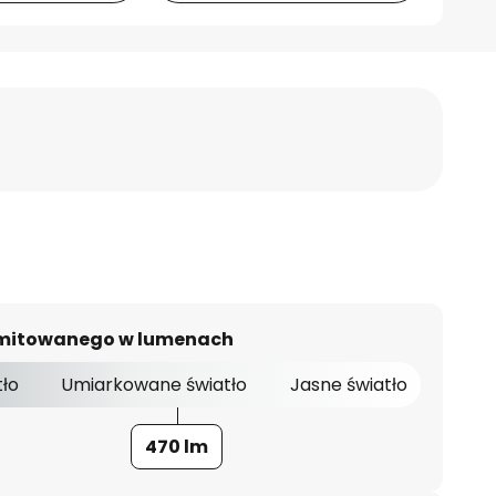
 emitowanego w lumenach
tło
Umiarkowane światło
Jasne światło
470 lm