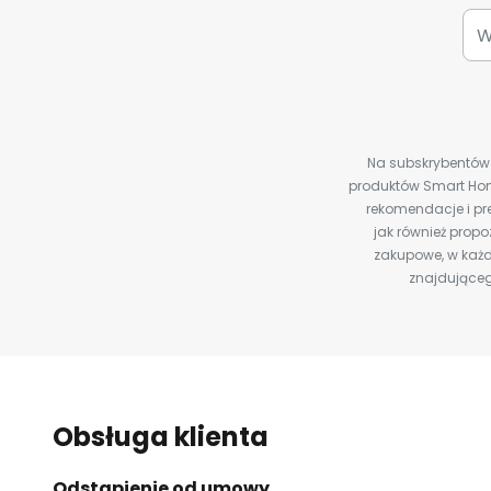
Na subskrybentów c
produktów Smart Hom
rekomendacje i pre
jak również prop
zakupowe, w każd
znajdująceg
Obsługa klienta
Odstąpienie od umowy