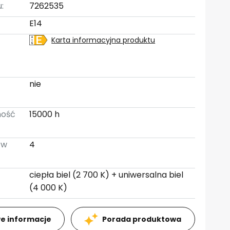
:
7262535
E14
Karta informacyjna produktu
:
nie
ność
15000 h
 w
4
ciepła biel (2 700 K) + uniwersalna biel
(4 000 K)
e informacje
Porada produktowa