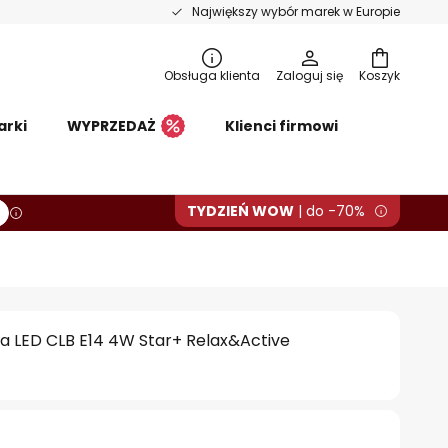
Największy wybór marek w Europie
Obsługa klienta
Zaloguj się
Koszyk
arki
WYPRZEDAŻ
Klienci firmowi
TYDZIEŃ WOW
| do -70%
 LED CLB E14 4W Star+ Relax&Active