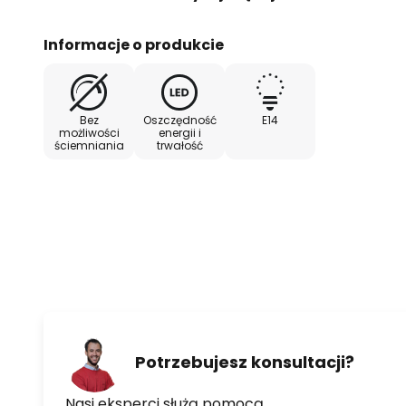
włączeniu światła świeci ciepłe 
700 K. Jeśli barwa światła ma by
Informacje o produkcie
(4.000 K), należy wyłączyć i pon
trzech sekund.
- nie ściemnia się
Bez
Oszczędność
E14
możliwości
energii i
ściemniania
trwałość
Potrzebujesz konsultacji?
Nasi eksperci służą pomocą