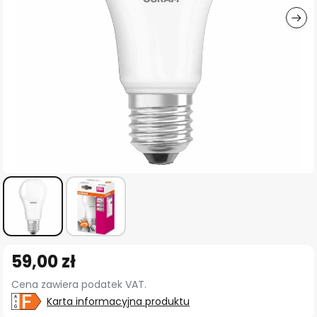
Przejdź
59,00 zł
na
początek
Cena zawiera podatek VAT.
galerii
Karta informacyjna produktu