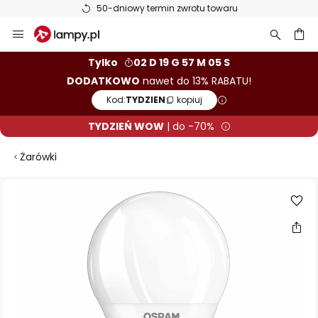
50-dniowy termin zwrotu towaru
Przejdź
do
treści
aj
Tylko
02 D 19 G 57 M 05 S
DODATKOWO
nawet do 13% RABATU!
Kod:
TYDZIEN
kopiuj
TYDZIEŃ WOW
| do -70%
Żarówki
Przejdź
na
koniec
galerii