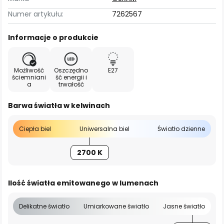
Numer artykułu:
7262567
Informacje o produkcie
Możliwość
Oszczędno
E27
ściemniani
ść energii i
a
trwałość
Barwa światła w kelwinach
Ciepła biel
Uniwersalna biel
Światło dzienne
2700 K
Ilość światła emitowanego w lumenach
Delikatne światło
Umiarkowane światło
Jasne światło