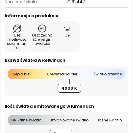
Numer artykułu:
7262447
Informacje o produkcie
Bez
Oszczędno
G9
możliwości
ść energii i
ściemniani
trwałość
a
Barwa światła w kelwinach
Ciepła biel
Uniwersalna biel
Światło dzienne
4000 K
Ilość światła emitowanego w lumenach
Delikatne światło
Umiarkowane światło
Jasne światło