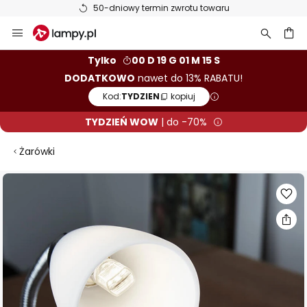
50-dniowy termin zwrotu towaru
Przejdź
do
treści
aj
Tylko
00 D 19 G 01 M 14 S
DODATKOWO
nawet do 13% RABATU!
Kod:
TYDZIEN
kopiuj
TYDZIEŃ WOW
| do -70%
Żarówki
Przejdź
na
koniec
galerii