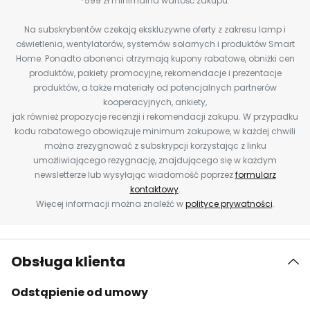
*599 zł minimalna wartość zakupu.
Na subskrybentów czekają ekskluzywne oferty z zakresu lamp i
oświetlenia, wentylatorów, systemów solarnych i produktów Smart
Home. Ponadto abonenci otrzymają kupony rabatowe, obniżki cen
produktów, pakiety promocyjne, rekomendacje i prezentacje
produktów, a także materiały od potencjalnych partnerów
kooperacyjnych, ankiety,
jak również propozycje recenzji i rekomendacji zakupu. W przypadku
kodu rabatowego obowiązuje minimum zakupowe, w każdej chwili
można zrezygnować z subskrypcji korzystając z linku
umożliwiającego rezygnację, znajdującego się w każdym
newsletterze lub wysyłając wiadomość poprzez
formularz
kontaktowy
.
Więcej informacji można znaleźć w
polityce prywatności
.
Obsługa klienta
Odstąpienie od umowy