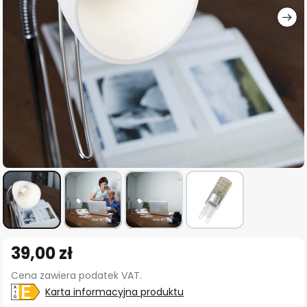
Przejdź
39,00 zł
na
początek
Cena zawiera podatek VAT.
galerii
Karta informacyjna produktu