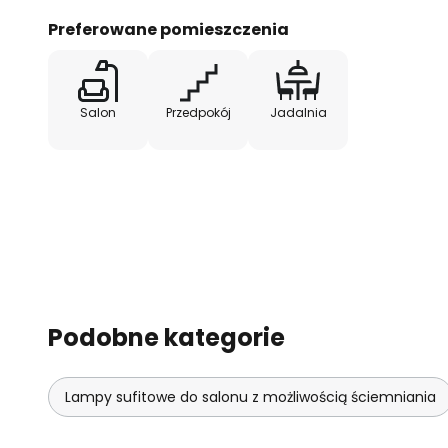
ustnie zgodnie ze starą tradycją
Preferowane pomieszczenia
metalowych - głównie aluminiowy
uszlachetniane, aby nadać im sp
tego procesu produkcyjnego pow
które zawsze mają nowoczesny w
Salon
Przedpokój
Jadalnia
charakter.
Podobne kategorie
Lampy sufitowe do salonu z możliwością ściemniania