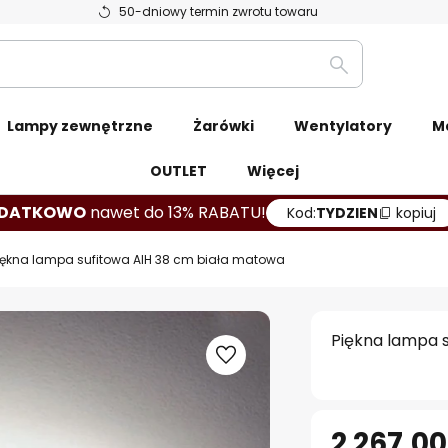
50-dniowy termin zwrotu towaru
Szukaj
Lampy zewnętrzne
Żarówki
Wentylatory
M
OUTLET
Więcej
DATKOWO
nawet do 13% RABATU!
Kod:
TYDZIEN
kopiuj
iękna lampa sufitowa AIH 38 cm biała matowa
Piękna lampa 
2 267,00