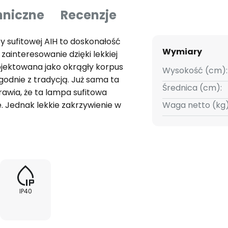
hniczne
Recenzje
y sufitowej AIH to doskonałość
Wymiary
zainteresowanie dzięki lekkiej
ojektowana jako okrągły korpus
Wysokość (cm):
godnie z tradycją. Już sama ta
Średnica (cm):
awia, że ta lampa sufitowa
 Jednak lekkie zakrzywienie w
Waga netto (kg)
ezwykłe. Czarny kolor środka
olejną przyciągającą wzrok
anego aluminium do elementów
kiej jakości materiał.Ten
leniowe, które są
warzane zgodnie z wysokimi
IP40
urze opraw oświetleniowych,
ególne i powtarzające się cechy
 które jest głównie dmuchane