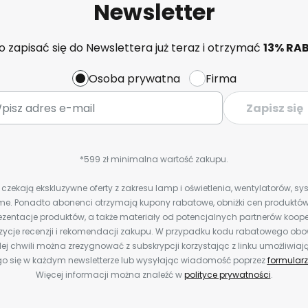
Newsletter
 zapisać się do Newslettera już teraz i otrzymać
13% RA
Osoba prywatna
Firma
Zapisz się
*599 zł minimalna wartość zakupu.
zekają ekskluzywne oferty z zakresu lamp i oświetlenia, wentylatorów, s
e. Ponadto abonenci otrzymają kupony rabatowe, obniżki cen produktów,
zentacje produktów, a także materiały od potencjalnych partnerów koope
ozycje recenzji i rekomendacji zakupu. W przypadku kodu rabatowego o
ej chwili można zrezygnować z subskrypcji korzystając z linku umożliwiaj
o się w każdym newsletterze lub wysyłając wiadomość poprzez
formularz
Więcej informacji można znaleźć w
polityce prywatności
.