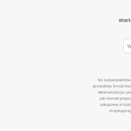
Warto
Na subskrybentów c
produktów Smart Hom
rekomendacje i pre
jak również prop
zakupowe, w każd
znajdująceg