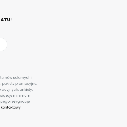
BATU
!
ystemów solarnych i
 pakiety promocyjne,
racyjnych, ankiety,
bowiązuje minimum
ącego rezygnację,
 kontaktowy
.