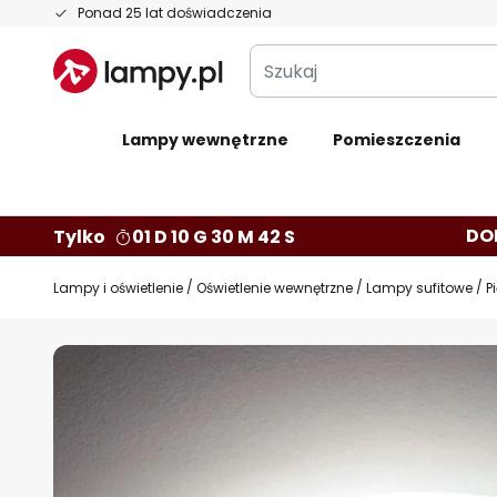
Przejdź
Ponad 25 lat doświadczenia
do
Szukaj
treści
Lampy wewnętrzne
Pomieszczenia
DO
Tylko
01 D 10 G 30 M 41 S
Lampy i oświetlenie
Oświetlenie wewnętrzne
Lampy sufitowe
P
Przejdź
na
koniec
galerii