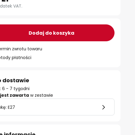
datek VAT.
Dodaj do koszyka
ermin zwrotu towaru
ody płatności
o dostawie
 6 - 7 tygodni
jest zawarta
w zestawie
kę: E27
e informacje