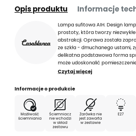
Opis produktu
Informacje tec
Lampa sufitowa AIH. Design lamp
prostoty, która tworzy niezwykłe 
abstrakcji. Oprawa została zapr
ze szkła - dmuchanego ustami, z
delikatna podstawowa forma spr
może udoskonalić pomieszczenie.
środku klosza należy uznać za ni
Czytaj więcej
lampy nadaje temu produktowi k
cechę; zastosowanie szczotkow
Informacje o produkcie
montażowych dodaje kolejny wyso
producent oferuje oprawy oświet
produkowane w Niemczech i wyt
Możliwość
Ściemniacz
Żarówka nie
E27
standardami jakości w manufakt
ściemniania
nie wchodzi
jest zawarta
w skład
w zestawie
która istnieje od 1980 roku. Szcz
zestawu
polegają na zastosowaniu szkła,