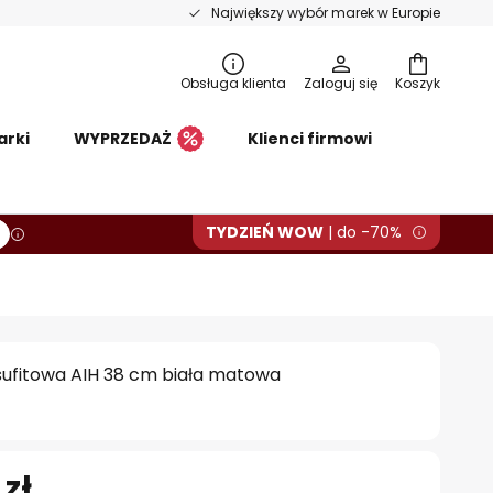
Największy wybór marek w Europie
Obsługa klienta
Zaloguj się
Koszyk
arki
WYPRZEDAŻ
Klienci firmowi
TYDZIEŃ WOW
| do -70%
sufitowa AIH 38 cm biała matowa
 zł