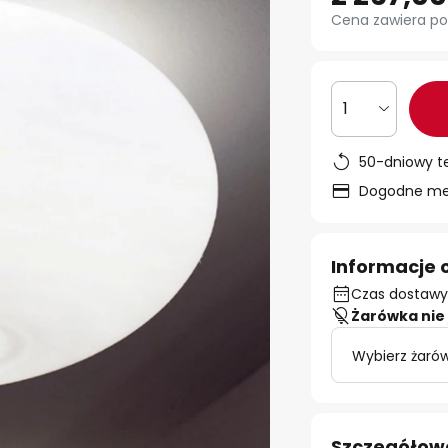
Cena zawiera po
1
50-dniowy t
Dogodne met
Informacje 
Czas dostawy:
Żarówka nie 
Wybierz żarów
Szczegółow