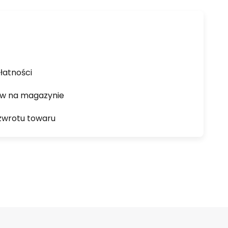
łatności
ów na magazynie
zwrotu towaru