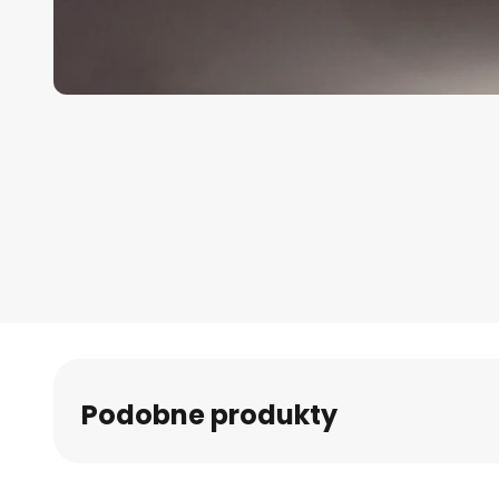
Przejdź
na
początek
galerii
Podobne produkty