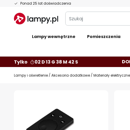
Przejdź
Ponad 25 lat doświadczenia
do
Szukaj
treści
Lampy wewnętrzne
Pomieszczenia
DO
Tylko
02 D 13 G 38 M 41 S
Lampy i oświetlenie
Akcesoria dodatkowe
Materiały elektryczne
Przejdź
na
koniec
galerii