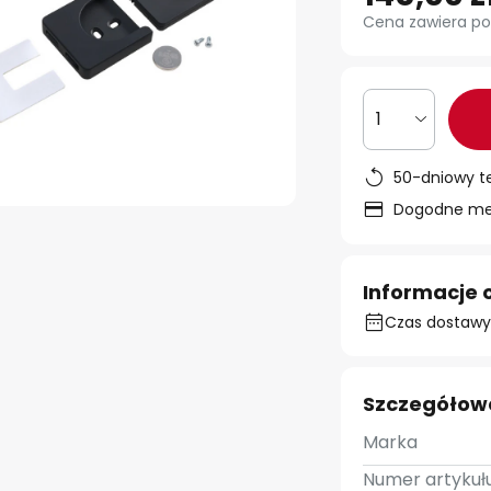
Cena zawiera po
1
50-dniowy t
Dogodne met
Informacje 
Czas dostawy:
Szczegółow
Marka
Numer artykułu