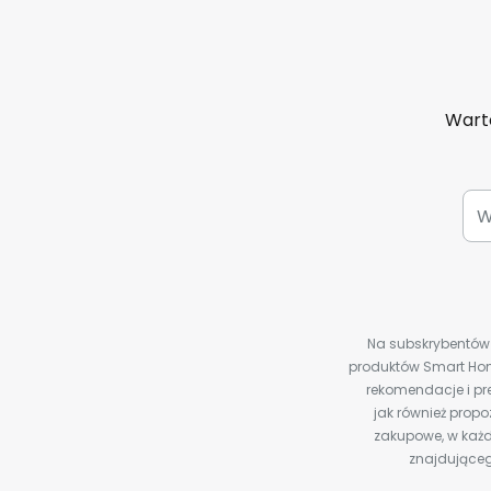
Warto
Na subskrybentów c
produktów Smart Hom
rekomendacje i pre
jak również prop
zakupowe, w każd
znajdująceg