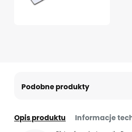
Przejdź
na
początek
galerii
Podobne produkty
Opis produktu
Informacje tec