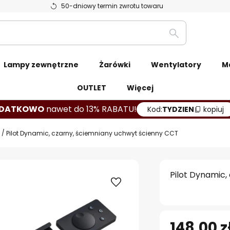
50-dniowy termin zwrotu towaru
Szukaj
Lampy zewnętrzne
Żarówki
Wentylatory
M
OUTLET
Więcej
DATKOWO
nawet do 13% RABATU!
Kod:
TYDZIEN
kopiuj
Pilot Dynamic, czarny, ściemniany uchwyt ścienny CCT
Pilot Dynamic,
148,00 z