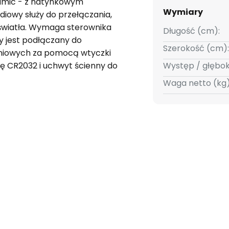
namic - z natynkowym
Wymiary
iowy służy do przełączania,
 światła. Wymaga sterownika
Długość (cm):
y jest podłączany do
Szerokość (cm):
niowych za pomocą wtyczki
ę CR2032 i uchwyt ścienny do
Występ / głębo
Waga netto (kg)