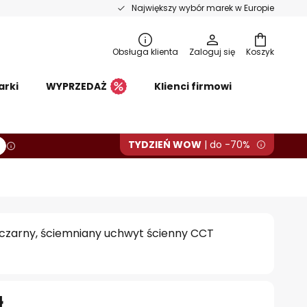
Największy wybór marek w Europie
Obsługa klienta
Zaloguj się
Koszyk
arki
WYPRZEDAŻ
Klienci firmowi
TYDZIEŃ WOW
| do -70%
 czarny, ściemniany uchwyt ścienny CCT
ł