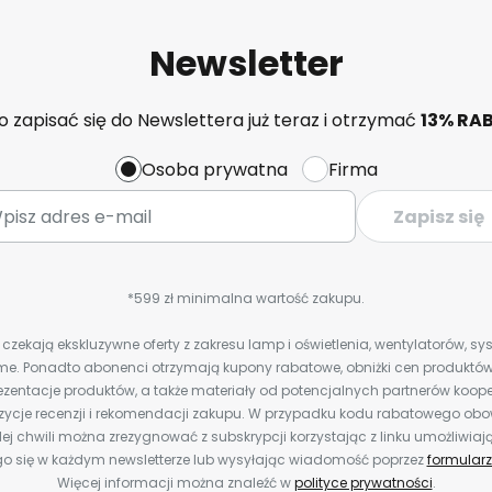
Newsletter
 zapisać się do Newslettera już teraz i otrzymać
13% RA
Osoba prywatna
Firma
Zapisz się
*599 zł minimalna wartość zakupu.
zekają ekskluzywne oferty z zakresu lamp i oświetlenia, wentylatorów, s
e. Ponadto abonenci otrzymają kupony rabatowe, obniżki cen produktów,
zentacje produktów, a także materiały od potencjalnych partnerów koope
ozycje recenzji i rekomendacji zakupu. W przypadku kodu rabatowego o
ej chwili można zrezygnować z subskrypcji korzystając z linku umożliwiaj
o się w każdym newsletterze lub wysyłając wiadomość poprzez
formularz
Więcej informacji można znaleźć w
polityce prywatności
.