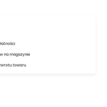
łatności
ów na magazynie
zwrotu towaru