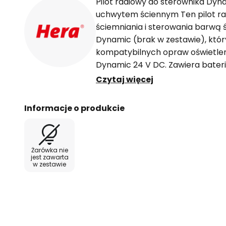
Pilot radiowy do sterownika Dy
uchwytem ściennym Ten pilot rad
ściemniania i sterowania barwą
Dynamic (brak w zestawie), któr
kompatybilnych opraw oświetle
Dynamic 24 V DC. Zawiera bateri
przykręcenia lub przyklejenia.
Czytaj więcej
Informacje o produkcie
Żarówka nie
jest zawarta
w zestawie