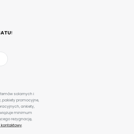
BATU
!
ystemów solarnych i
 pakiety promocyjne,
racyjnych, ankiety,
bowiązuje minimum
ącego rezygnację,
 kontaktowy
.