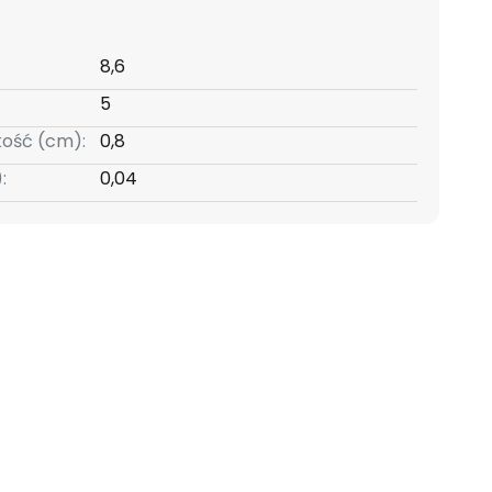
8,6
5
kość (cm):
0,8
:
0,04