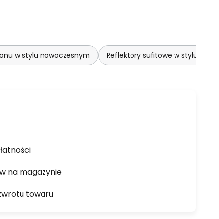
lonu w stylu nowoczesnym
Reflektory sufitowe w stylu no
łatności
ów na magazynie
zwrotu towaru