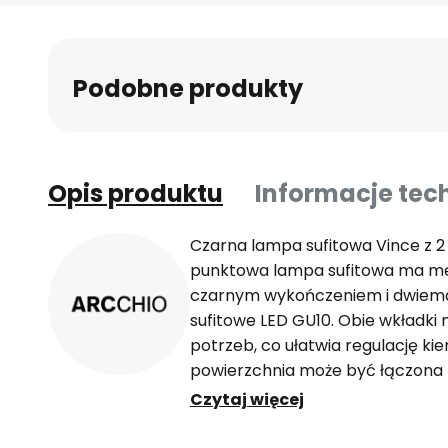
na
początek
galerii
Podobne produkty
Opis produktu
Informacje tec
Czarna lampa sufitowa Vince z 
punktowa lampa sufitowa ma m
czarnym wykończeniem i dwiema
sufitowe LED GU10. Obie wkładki
potrzeb, co ułatwia regulację ki
powierzchnia może być łączona 
podczas gdy konstrukcja lampy 
Czytaj więcej
akcent, który przemawia do wnę
komercyjnych - z bezśrubowym 