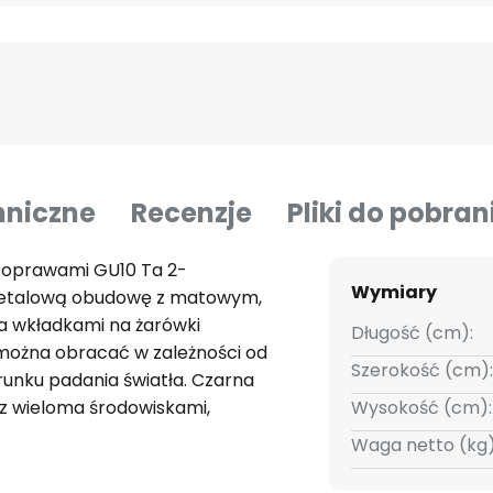
hniczne
Recenzje
Pliki do pobran
2 oprawami GU10 Ta 2-
Wymiary
etalową obudowę z matowym,
 wkładkami na żarówki
Długość (cm):
 można obracać w zależności od
Szerokość (cm):
erunku padania światła. Czarna
z wieloma środowiskami,
Wysokość (cm):
sufitowej ma techniczny
Waga netto (kg)
trz prywatnych lub
zaciskiem do szybkiego