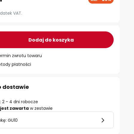
datek VAT.
Dodaj do koszyka
ermin zwrotu towaru
ody płatności
o dostawie
 2 - 4 dni robocze
jest zawarta
w zestawie
wkę: GU10