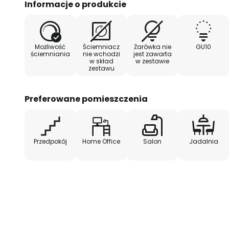
Informacje o produkcie
podłączenia do sufitu
Możliwość
Ściemniacz
Żarówka nie
GU10
ściemniania
nie wchodzi
jest zawarta
w skład
w zestawie
zestawu
Preferowane pomieszczenia
Przedpokój
Home Office
Salon
Jadalnia