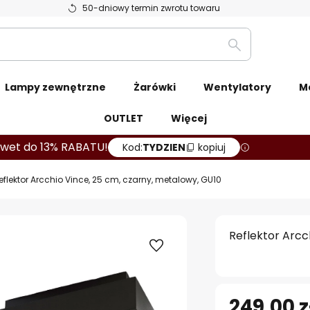
50-dniowy termin zwrotu towaru
Szukaj
Lampy zewnętrzne
Żarówki
Wentylatory
M
OUTLET
Więcej
wet do 13% RABATU!
Kod:
TYDZIEN
kopiuj
eflektor Arcchio Vince, 25 cm, czarny, metalowy, GU10
Reflektor Arcc
249,00 z