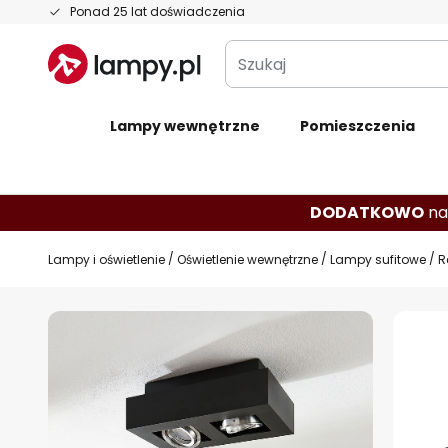
Przejdź
Ponad 25 lat doświadczenia
do
Szukaj
treści
Lampy wewnętrzne
Pomieszczenia
DODATKOWO
na
Lampy i oświetlenie
Oświetlenie wewnętrzne
Lampy sufitowe
R
Przejdź
na
koniec
galerii