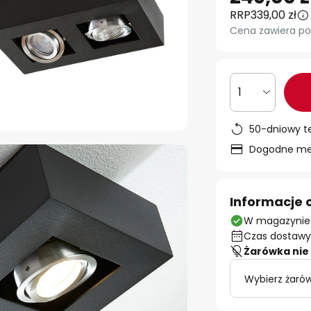
RRP
339,00 zł
Cena zawiera po
1
50-dniowy t
Dogodne met
Informacje 
W magazynie
Czas dostawy:
Żarówka nie 
Wybierz żaró