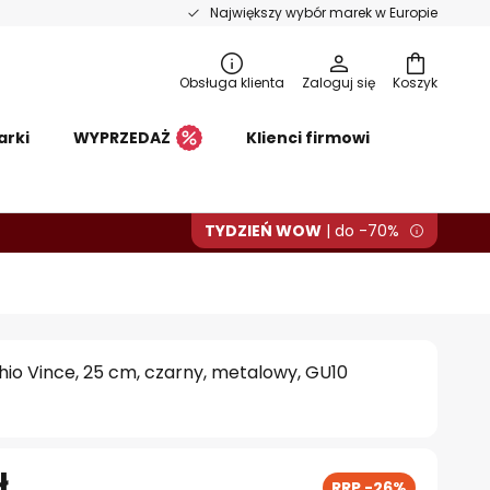
Największy wybór marek w Europie
Obsługa klienta
Zaloguj się
Koszyk
arki
WYPRZEDAŻ
Klienci firmowi
TYDZIEŃ WOW
| do -70%
hio Vince, 25 cm, czarny, metalowy, GU10
ł
RRP -26%