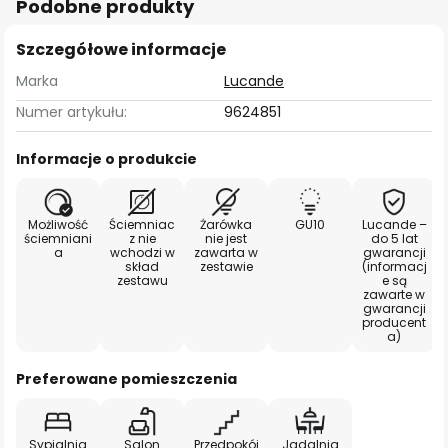
Podobne produkty
Szczegółowe informacje
Marka
Lucande
Numer artykułu:
9624851
Informacje o produkcie
Możliwość
Ściemniac
Żarówka
GU10
Lucande –
ściemniani
z nie
nie jest
do 5 lat
a
wchodzi w
zawarta w
gwarancji
skład
zestawie
(informacj
zestawu
e są
zawarte w
gwarancji
producent
a)
Preferowane pomieszczenia
Sypialnia
Salon
Przedpokój
Jadalnia