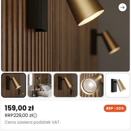
Przejdź
159,00 zł
RRP -30%
na
RRP
229,00 zł
początek
Cena zawiera podatek VAT.
galerii