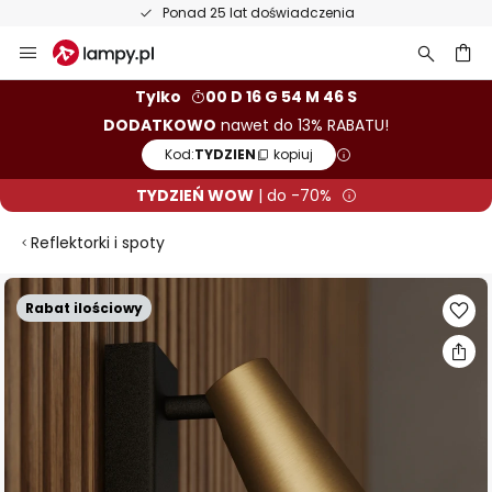
Ponad 25 lat doświadczenia
Przejdź
do
treści
aj
Tylko
00 D 16 G 54 M 45 S
DODATKOWO
nawet do 13% RABATU!
Kod:
TYDZIEN
kopiuj
TYDZIEŃ WOW
| do -70%
Reflektorki i spoty
Przejdź
Rabat ilościowy
na
koniec
galerii