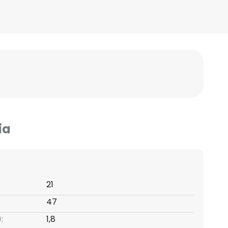
ia
21
47
:
1,8