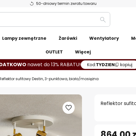
50-dniowy termin zwrotu towaru
Szukaj
Lampy zewnętrzne
Żarówki
Wentylatory
M
OUTLET
Więcej
DATKOWO
nawet do 13% RABATU!
Kod:
TYDZIEN
kopiuj
Reflektor sufitowy Destin, 3-punktowa, biała/mosiężna
Reflektor sufi
864,00 z