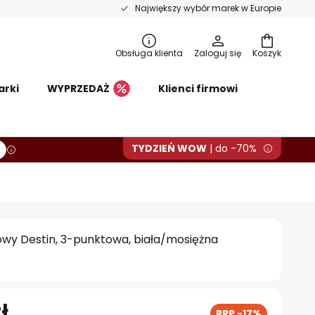
Największy wybór marek w Europie
Obsługa klienta
Zaloguj się
Koszyk
arki
WYPRZEDAŻ
Klienci firmowi
TYDZIEŃ WOW
| do -70%
towy Destin, 3-punktowa, biała/mosiężna
ł
RRP -17%