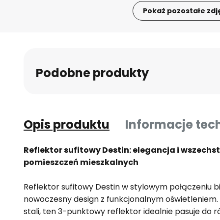
Pokaż pozostałe zdj
Przejdź
na
początek
galerii
Podobne produkty
Opis produktu
Informacje tec
Reflektor sufitowy Destin: elegancja i wszec
pomieszczeń mieszkalnych
Reflektor sufitowy Destin w stylowym połączeniu bi
nowoczesny design z funkcjonalnym oświetleniem. 
stali, ten 3-punktowy reflektor idealnie pasuje do 