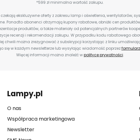
*599 zł minimalna wartość zakupu.
zekają ekskluzywne oferty z zakresu lamp i oświetlenia, wentylatorów, s
e. Ponadto abonenci otrzymają kupony rabatowe, obniżki cen produktów,
zentacje produktów, a także materiały od potencjalnych partnerów koope
ozycje recenzji i rekomendacji zakupu. W przypadku kodu rabatowego o
ej chwili można zrezygnować z subskrypcji korzystając z linku umożliwiaj
o się w każdym newsletterze lub wysyłając wiadomość poprzez
formularz
Więcej informacji można znaleźć w
polityce prywatności
.
Lampy.pl
O nas
Współpraca marketingowa
Newsletter