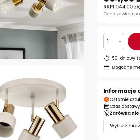
RRP
1 044,00 zł
Cena zawiera po
1
50-dniowy t
Dogodne met
Informacje 
Ostatnie sztu
Czas dostawy:
Żarówka nie 
Wybierz żarów