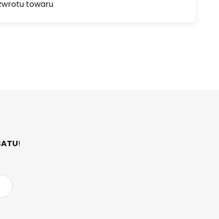
zwrotu towaru
BATU
!