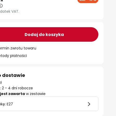
datek VAT.
Dodaj do koszyka
ermin zwrotu towaru
ody płatności
o dostawie
ki
 2 - 4 dni robocze
jest zawarta
w zestawie
kę: E27