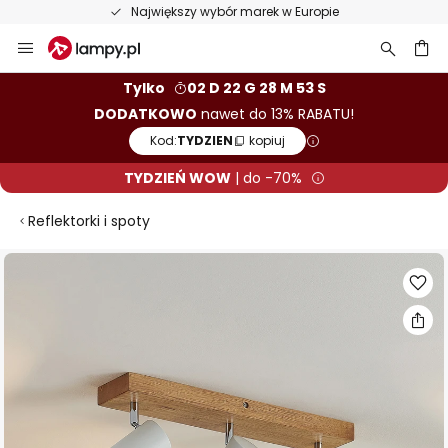
Największy wybór marek w Europie
Przejdź
do
treści
aj
Tylko
02 D 22 G 28 M 53 S
DODATKOWO
nawet do 13% RABATU!
Kod:
TYDZIEN
kopiuj
TYDZIEŃ WOW
| do -70%
Reflektorki i spoty
Przejdź
na
koniec
galerii