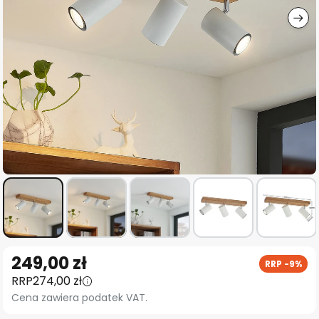
Przejdź
249,00 zł
RRP -9%
na
RRP
274,00 zł
początek
Cena zawiera podatek VAT.
galerii