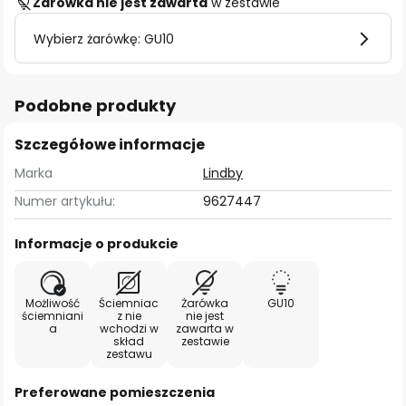
Żarówka nie jest zawarta
w zestawie
Wybierz żarówkę: GU10
Podobne produkty
Szczegółowe informacje
Marka
Lindby
Numer artykułu:
9627447
Informacje o produkcie
Możliwość
Ściemniac
Żarówka
GU10
ściemniani
z nie
nie jest
a
wchodzi w
zawarta w
skład
zestawie
zestawu
Preferowane pomieszczenia