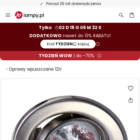
Ponad 25 lat doświadczenia
Przejdź
do
treści
aj
Tylko
02 D 18 G 06 M 32 S
DODATKOWO
nawet do 13% RABATU!
Kod:
TYDZIEN
kopiuj
TYDZIEŃ WOW
| do -70%
Oprawy wpuszczane 12V
Przejdź
na
koniec
galerii