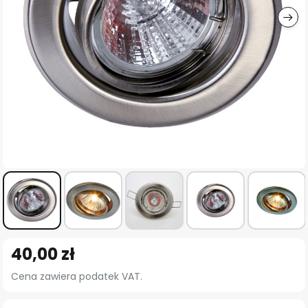
Przejdź
40,00 zł
na
początek
Cena zawiera podatek VAT.
galerii