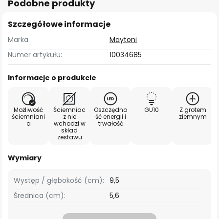
Podobne produkty
Szczegółowe informacje
Marka
Maytoni
Numer artykułu:
10034685
Informacje o produkcie
Możliwość
Ściemniac
Oszczędno
GU10
Z grotem
ściemniani
z nie
ść energii i
ziemnym
a
wchodzi w
trwałość
skład
zestawu
Wymiary
Występ / głębokość (cm):
9,5
Średnica (cm):
5,6