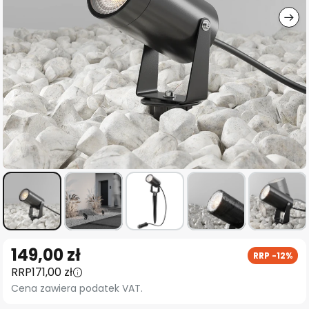
Przejdź
149,00 zł
RRP -12%
na
RRP
171,00 zł
początek
Cena zawiera podatek VAT.
galerii