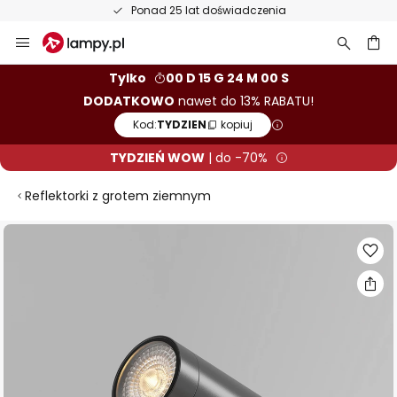
Ponad 25 lat doświadczenia
Przejdź
do
treści
aj
Tylko
00 D 15 G 23 M 59 S
DODATKOWO
nawet do 13% RABATU!
Kod:
TYDZIEN
kopiuj
TYDZIEŃ WOW
| do -70%
Reflektorki z grotem ziemnym
Przejdź
na
koniec
galerii