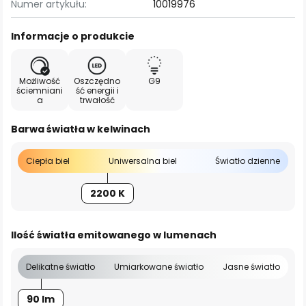
Numer artykułu:
10019976
Informacje o produkcie
Możliwość
Oszczędno
G9
ściemniani
ść energii i
a
trwałość
Barwa światła w kelwinach
Ciepła biel
Uniwersalna biel
Światło dzienne
2200 K
Ilość światła emitowanego w lumenach
Delikatne światło
Umiarkowane światło
Jasne światło
90 lm