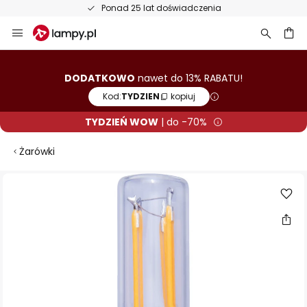
Ponad 25 lat doświadczenia
Przejdź
do
treści
aj
DODATKOWO
nawet do 13% RABATU!
Kod:
TYDZIEN
kopiuj
TYDZIEŃ WOW
| do -70%
Żarówki
Przejdź
na
koniec
galerii