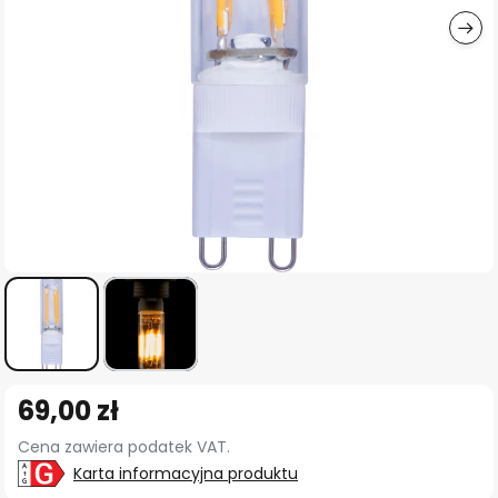
Przejdź
69,00 zł
na
początek
Cena zawiera podatek VAT.
galerii
Karta informacyjna produktu