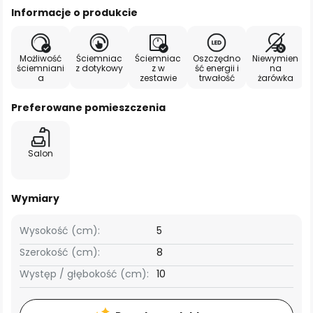
Informacje o produkcie
Możliwość
Ściemniac
Ściemniac
Oszczędno
Niewymien
ściemniani
z dotykowy
z w
ść energii i
na
a
zestawie
trwałość
żarówka
Preferowane pomieszczenia
Salon
Wymiary
Wysokość (cm):
5
Szerokość (cm):
8
Występ / głębokość (cm):
10