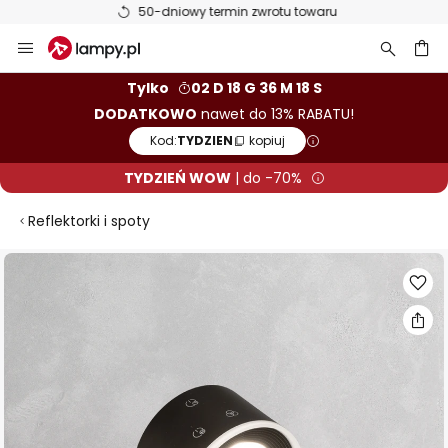
50-dniowy termin zwrotu towaru
Przejdź
do
treści
aj
Tylko
02 D 18 G 36 M 17 S
DODATKOWO
nawet do 13% RABATU!
Kod:
TYDZIEN
kopiuj
TYDZIEŃ WOW
| do -70%
Reflektorki i spoty
Przejdź
na
koniec
galerii