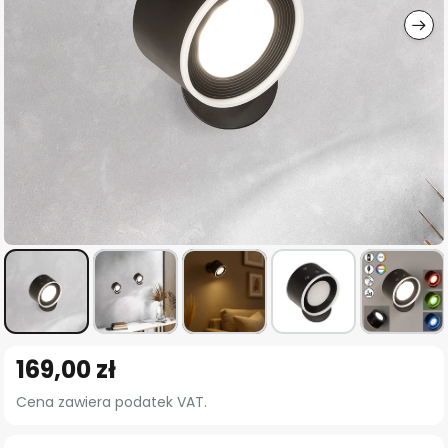
Przejdź
169,00 zł
na
początek
Cena zawiera podatek VAT.
galerii