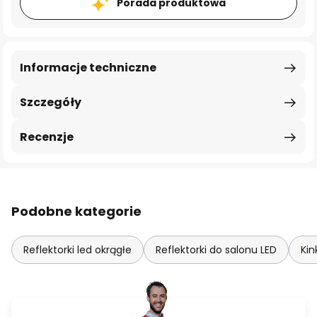
Porada produktowa
Informacje techniczne
Szczegóły
Recenzje
Podobne kategorie
Reflektorki led okrągłe
Reflektorki do salonu LED
Kin