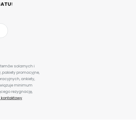
BATU
!
ystemów solarnych i
 pakiety promocyjne,
racyjnych, ankiety,
bowiązuje minimum
ącego rezygnację,
 kontaktowy
.