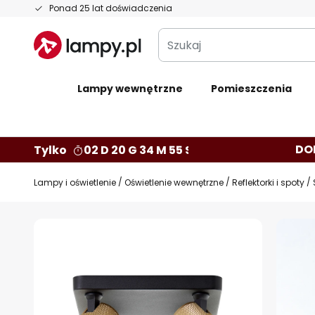
Przejdź
Ponad 25 lat doświadczenia
do
Szukaj
treści
Lampy wewnętrzne
Pomieszczenia
DO
Tylko
02 D 20 G 34 M 54 S
Lampy i oświetlenie
Oświetlenie wewnętrzne
Reflektorki i spoty
Przejdź
na
koniec
galerii