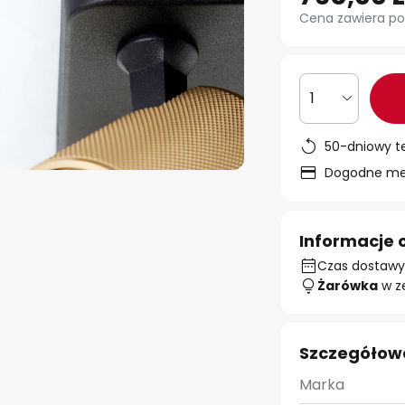
Cena zawiera po
1
50-dniowy t
Dogodne met
Informacje 
Czas dostawy:
Żarówka
w z
Szczegółow
Marka