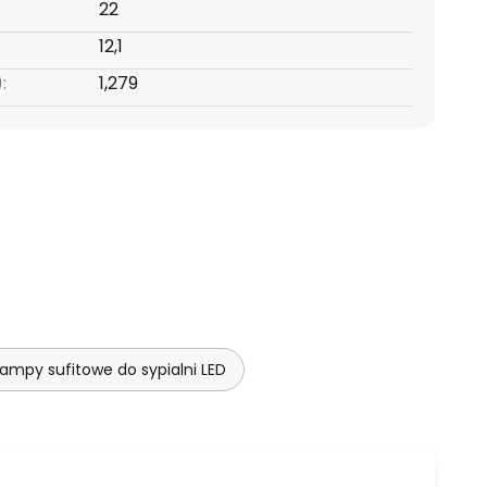
22
12,1
:
1,279
Lampy sufitowe do sypialni LED