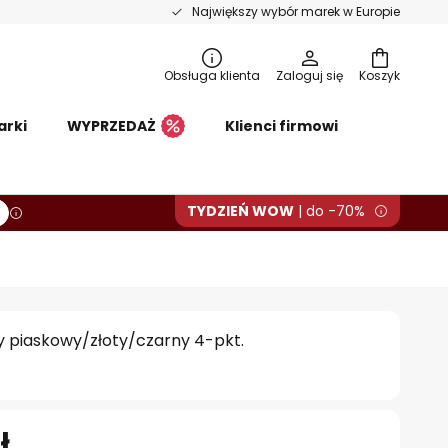
Największy wybór marek w Europie
Obsługa klienta
Zaloguj się
Koszyk
arki
WYPRZEDAŻ
Klienci firmowi
TYDZIEŃ WOW
| do -70%
y piaskowy/złoty/czarny 4-pkt.
ł