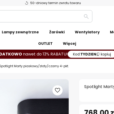
50-dniowy termin zwrotu towaru
Szukaj
Lampy zewnętrzne
Żarówki
Wentylatory
M
OUTLET
Więcej
DATKOWO
nawet do 13% RABATU!
Kod:
TYDZIEN
kopiuj
Spotlight Marty piaskowy/złoty/czarny 4-pkt.
Spotlight Mart
768,00 z