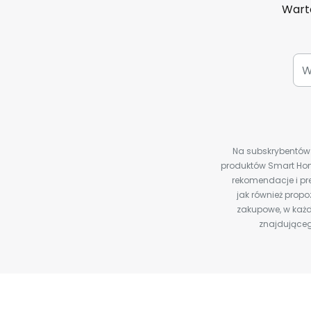
Warto
Na subskrybentów c
produktów Smart Hom
rekomendacje i pre
jak również prop
zakupowe, w każd
znajdująceg