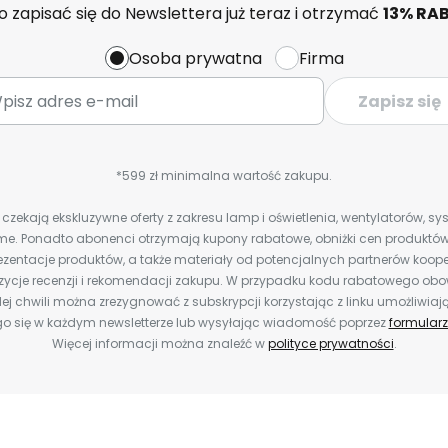
 zapisać się do Newslettera już teraz i otrzymać
13% RA
Osoba prywatna
Firma
Zapisz się
*599 zł minimalna wartość zakupu.
zekają ekskluzywne oferty z zakresu lamp i oświetlenia, wentylatorów, s
e. Ponadto abonenci otrzymają kupony rabatowe, obniżki cen produktów,
zentacje produktów, a także materiały od potencjalnych partnerów koope
ozycje recenzji i rekomendacji zakupu. W przypadku kodu rabatowego o
ej chwili można zrezygnować z subskrypcji korzystając z linku umożliwiaj
o się w każdym newsletterze lub wysyłając wiadomość poprzez
formularz
Więcej informacji można znaleźć w
polityce prywatności
.