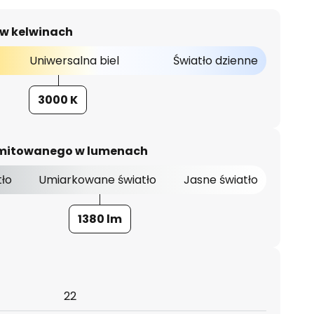
 w kelwinach
Uniwersalna biel
Światło dzienne
3000 K
 emitowanego w lumenach
tło
Umiarkowane światło
Jasne światło
1380 lm
22