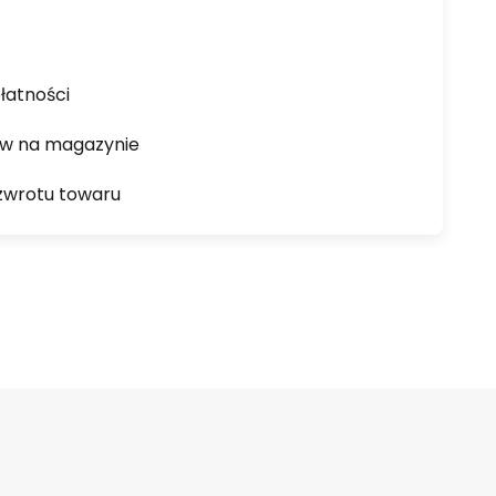
łatności
ów na magazynie
zwrotu towaru