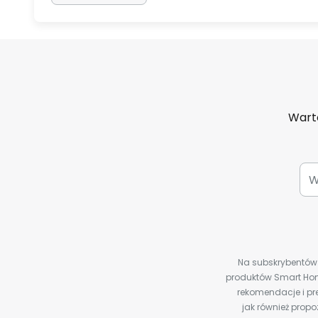
Warto
Na subskrybentów c
produktów Smart Hom
rekomendacje i pre
jak również prop