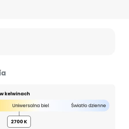
ia
 w kelwinach
Uniwersalna biel
Światło dzienne
2700 K