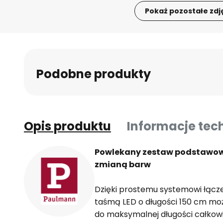
Pokaż pozostałe zdj
Przejdź
na
początek
galerii
Podobne produkty
Opis produktu
Informacje tec
Powlekany zestaw podstawowy
zmianą barw
Dzięki prostemu systemowi łącz
taśmą LED o długości 150 cm mo
do maksymalnej długości całkow