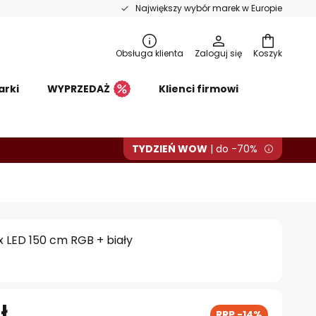
Największy wybór marek w Europie
Obsługa klienta
Zaloguj się
Koszyk
arki
WYPRZEDAŻ
Klienci firmowi
TYDZIEŃ WOW
| do -70%
 LED 150 cm RGB + biały
ł
RRP -14%