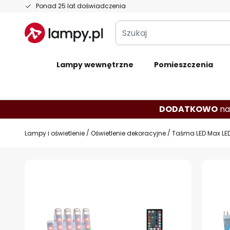
Przejdź
Ponad 25 lat doświadczenia
do
Szukaj
treści
Lampy wewnętrzne
Pomieszczenia
DODATKOWO
na
Lampy i oświetlenie
Oświetlenie dekoracyjne
Taśma LED Max LED
Przejdź
na
koniec
galerii