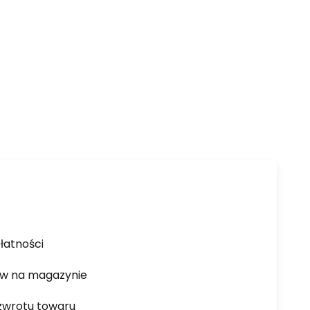
łatności
ów na magazynie
zwrotu towaru