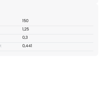
150
1,25
0,3
:
0,441