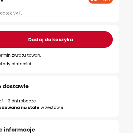
datek VAT.
Dodaj do koszyka
ermin zwrotu towaru
ody płatności
o dostawie
 1 - 3 dni robocze
udowana na stałe
w zestawie
e informacje