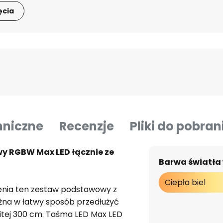
ęcia
hniczne
Recenzje
Pliki do pobran
 RGBW Max LED łącznie ze
Barwa światła
Ciepła biel
enia ten zestaw podstawowy z
żna w łatwy sposób przedłużyć
itej 300 cm. Taśma LED Max LED