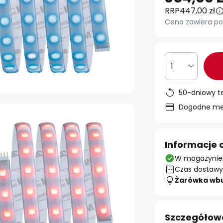
RRP
447,00 zł
Cena zawiera po
1
50-dniowy t
Dogodne met
Informacje 
W magazynie
Czas dostawy:
Żarówka wb
Szczegółow