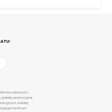
BATU
!
ystemów solarnych i
 pakiety promocyjne,
racyjnych, ankiety,
bowiązuje minimum