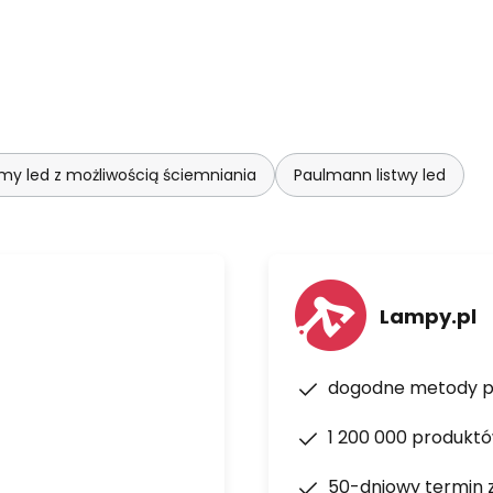
my led z możliwością ściemniania
Paulmann listwy led
Lampy.pl
dogodne metody p
1 200 000 produkt
50-dniowy termin 