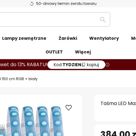
50-dniowy termin zwrotu towaru
Szukaj
Lampy zewnętrzne
Żarówki
Wentylatory
M
OUTLET
Więcej
wet do 13% RABATU!
Kod:
TYDZIEN
kopiuj
 150 cm RGB + biały
Taśma LED Max
384,00 z