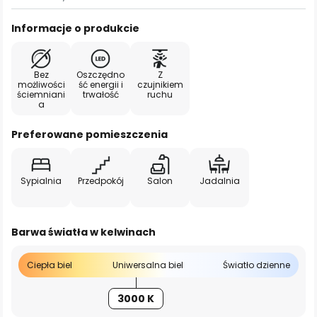
Informacje o produkcie
Bez
Oszczędno
Z
możliwości
ść energii i
czujnikiem
ściemniani
trwałość
ruchu
a
Preferowane pomieszczenia
Sypialnia
Przedpokój
Salon
Jadalnia
Barwa światła w kelwinach
Ciepła biel
Uniwersalna biel
Światło dzienne
3000 K