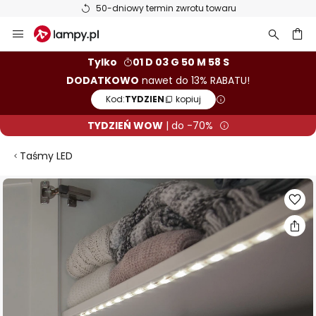
50-dniowy termin zwrotu towaru
Przejdź
do
treści
aj
Tylko
01 D 03 G 50 M 57 S
DODATKOWO
nawet do 13% RABATU!
Kod:
TYDZIEN
kopiuj
TYDZIEŃ WOW
| do -70%
Taśmy LED
Przejdź
na
koniec
galerii