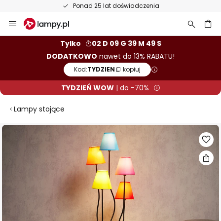
Ponad 25 lat doświadczenia
Przejdź
do
treści
aj
Tylko
02 D 09 G 39 M 49 S
DODATKOWO
nawet do 13% RABATU!
Kod:
TYDZIEN
kopiuj
TYDZIEŃ WOW
| do -70%
Lampy stojące
Przejdź
na
koniec
galerii