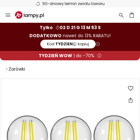
50-dniowy termin zwrotu towaru
Przejdź
do
treści
aj
Tylko
02 D 21 G 13 M 53 S
DODATKOWO
nawet do 13% RABATU!
Kod:
TYDZIEN
kopiuj
TYDZIEŃ WOW
| do -70%
Żarówki
Przejdź
na
koniec
galerii