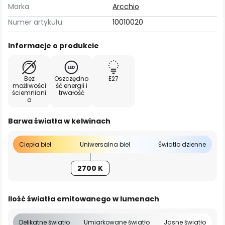
Marka
Arcchio
Numer artykułu:
10010020
Informacje o produkcie
Bez
Oszczędno
E27
możliwości
ść energii i
ściemniani
trwałość
a
Barwa światła w kelwinach
Ciepła biel
Uniwersalna biel
Światło dzienne
2700 K
Ilość światła emitowanego w lumenach
Delikatne światło
Umiarkowane światło
Jasne światło