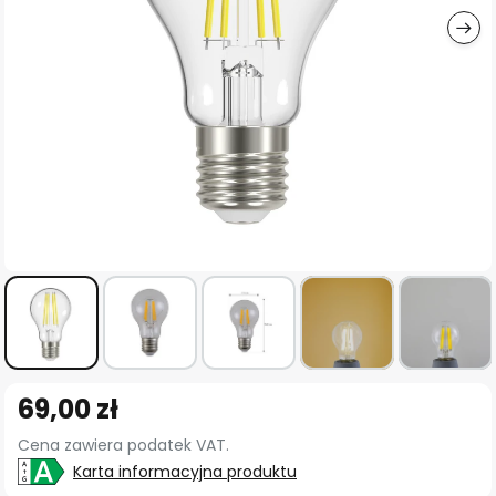
Przejdź
69,00 zł
na
początek
Cena zawiera podatek VAT.
galerii
Karta informacyjna produktu