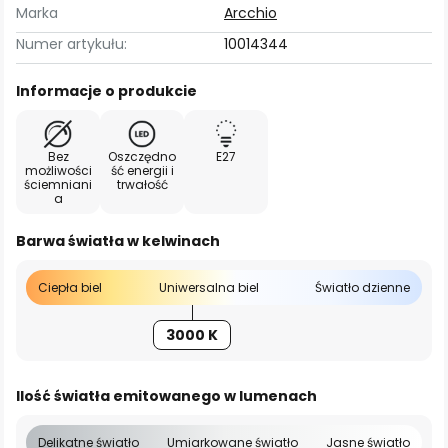
Marka
Arcchio
Numer artykułu:
10014344
Informacje o produkcie
Bez
Oszczędno
E27
możliwości
ść energii i
ściemniani
trwałość
a
Barwa światła w kelwinach
Ciepła biel
Uniwersalna biel
Światło dzienne
3000 K
Ilość światła emitowanego w lumenach
Delikatne światło
Umiarkowane światło
Jasne światło