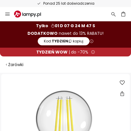
Ponad 25 lat doświadczenia
Przejdź
do
treści
aj
Tylko
01 D 07 G 24 M 46 S
DODATKOWO
nawet do 13% RABATU!
Kod:
TYDZIEN
kopiuj
TYDZIEŃ WOW
| do -70%
Żarówki
Przejdź
na
koniec
galerii