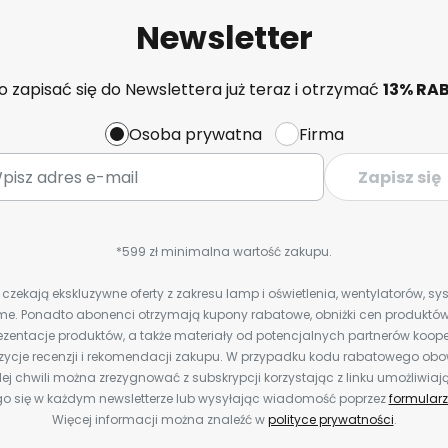
Newsletter
 zapisać się do Newslettera już teraz i otrzymać
13% RA
Osoba prywatna
Firma
Zapisz się
*599 zł minimalna wartość zakupu.
zekają ekskluzywne oferty z zakresu lamp i oświetlenia, wentylatorów, s
e. Ponadto abonenci otrzymają kupony rabatowe, obniżki cen produktów,
zentacje produktów, a także materiały od potencjalnych partnerów koope
ozycje recenzji i rekomendacji zakupu. W przypadku kodu rabatowego o
ej chwili można zrezygnować z subskrypcji korzystając z linku umożliwiaj
o się w każdym newsletterze lub wysyłając wiadomość poprzez
formularz
Więcej informacji można znaleźć w
polityce prywatności
.