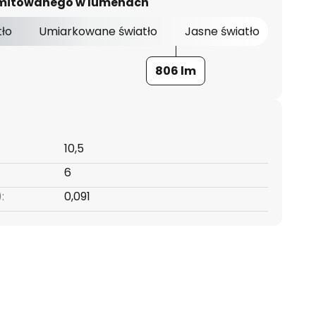
 emitowanego w lumenach
tło
Umiarkowane światło
Jasne światło
806 lm
10,5
6
:
0,091