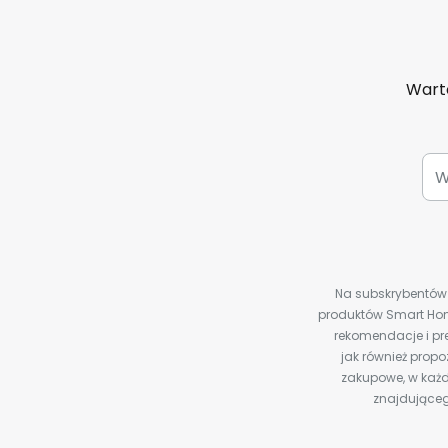
Warto
Na subskrybentów c
produktów Smart Hom
rekomendacje i pre
jak również prop
zakupowe, w każd
znajdująceg