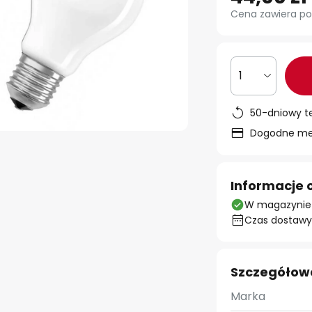
Cena zawiera po
1
50-dniowy t
Dogodne met
Informacje 
W magazynie
Czas dostawy:
Szczegółow
Marka