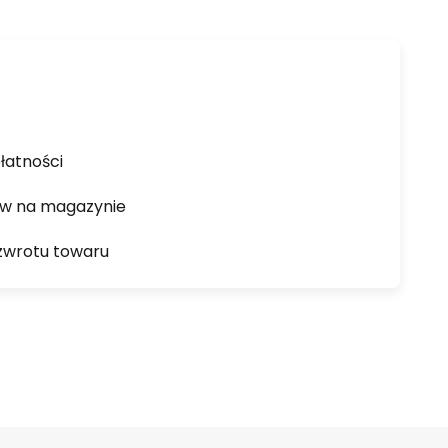
łatności
ów na magazynie
zwrotu towaru