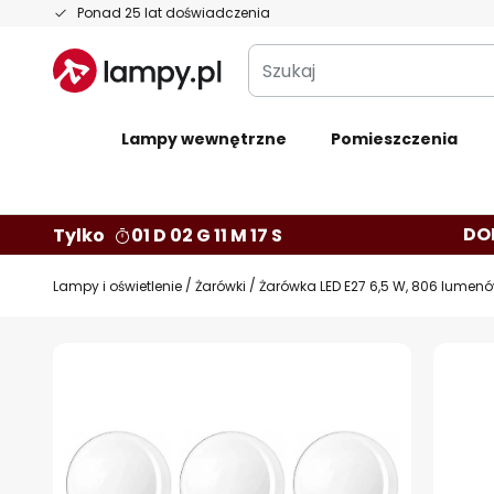
Przejdź
Ponad 25 lat doświadczenia
do
Szukaj
treści
Lampy wewnętrzne
Pomieszczenia
DO
Tylko
01 D 02 G 11 M 16 S
Lampy i oświetlenie
Żarówki
Żarówka LED E27 6,5 W, 806 lumenó
Przejdź
na
koniec
galerii