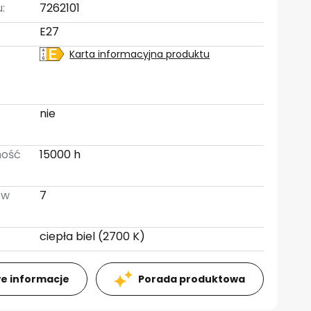
:
7262101
E27
Karta informacyjna produktu
:
nie
ność
15000 h
 w
7
ciepła biel (2700 K)
e informacje
Porada produktowa