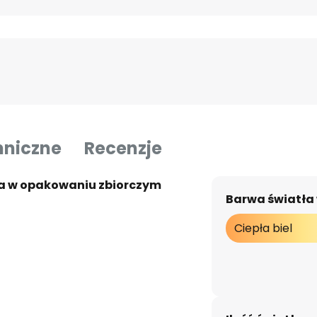
hniczne
Recenzje
a w opakowaniu zbiorczym
Barwa światła
Ciepła biel