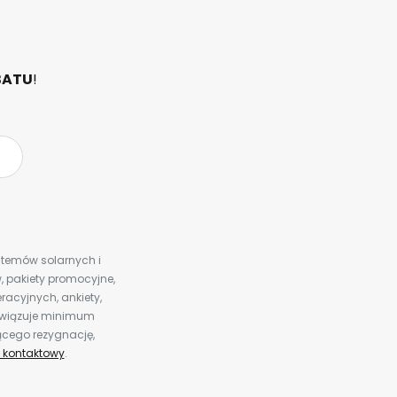
BATU
!
ystemów solarnych i
 pakiety promocyjne,
racyjnych, ankiety,
bowiązuje minimum
ącego rezygnację,
 kontaktowy
.