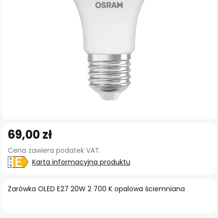
Przejdź
69,00 zł
na
początek
Cena zawiera podatek VAT.
galerii
Karta informacyjna produktu
Żarówka OLED E27 20W 2 700 K opalowa ściemniana