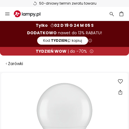
50-dniowy termin zwrotu towaru
Przejdź
do
treści
aj
Tylko
02 D 19 G 24 M 05 S
DODATKOWO
nawet do 13% RABATU!
Kod:
TYDZIEN
kopiuj
TYDZIEŃ WOW
| do -70%
Żarówki
Przejdź
na
koniec
galerii