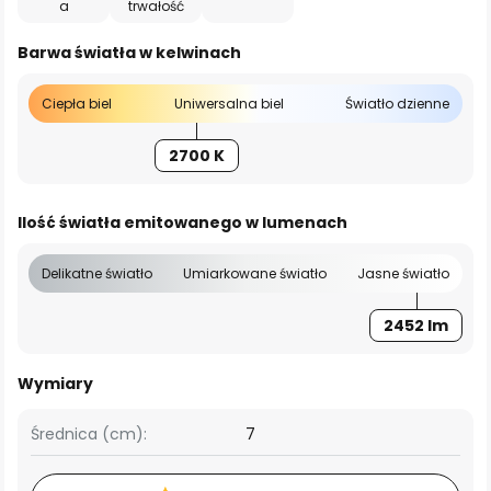
a
trwałość
Barwa światła w kelwinach
Ciepła biel
Uniwersalna biel
Światło dzienne
2700 K
Ilość światła emitowanego w lumenach
Delikatne światło
Umiarkowane światło
Jasne światło
2452 lm
Wymiary
Średnica (cm):
7