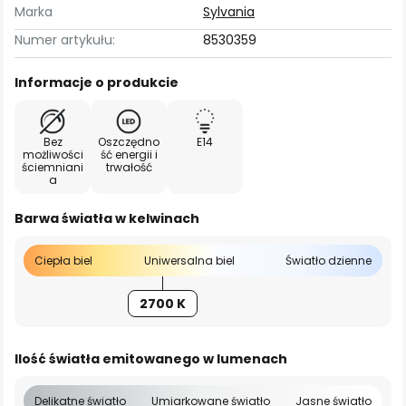
Marka
Sylvania
Numer artykułu:
8530359
Informacje o produkcie
Bez
Oszczędno
E14
możliwości
ść energii i
ściemniani
trwałość
a
Barwa światła w kelwinach
Ciepła biel
Uniwersalna biel
Światło dzienne
2700 K
Ilość światła emitowanego w lumenach
Delikatne światło
Umiarkowane światło
Jasne światło