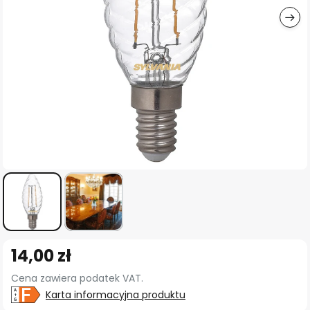
Przejdź
14,00 zł
na
początek
Cena zawiera podatek VAT.
galerii
Karta informacyjna produktu