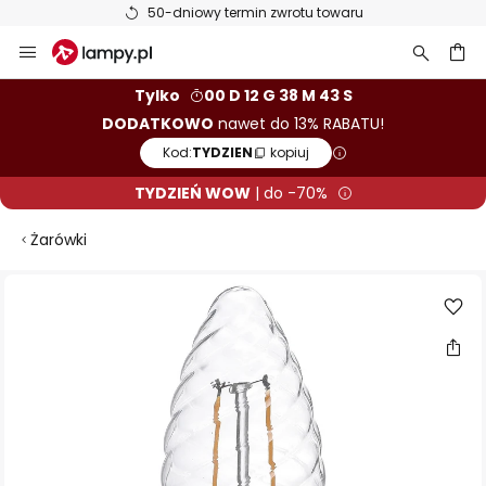
50-dniowy termin zwrotu towaru
Przejdź
do
treści
aj
Tylko
00 D 12 G 38 M 43 S
DODATKOWO
nawet do 13% RABATU!
Kod:
TYDZIEN
kopiuj
TYDZIEŃ WOW
| do -70%
Żarówki
Przejdź
na
koniec
galerii