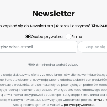
Newsletter
 zapisać się do Newslettera już teraz i otrzymać
13% RA
Osoba prywatna
Firma
Zapisz się
*599 zł minimalna wartość zakupu.
zekają ekskluzywne oferty z zakresu lamp i oświetlenia, wentylatorów, s
e. Ponadto abonenci otrzymają kupony rabatowe, obniżki cen produktów,
zentacje produktów, a także materiały od potencjalnych partnerów koope
ozycje recenzji i rekomendacji zakupu. W przypadku kodu rabatowego o
ej chwili można zrezygnować z subskrypcji korzystając z linku umożliwiaj
o się w każdym newsletterze lub wysyłając wiadomość poprzez
formularz
Więcej informacji można znaleźć w
polityce prywatności
.