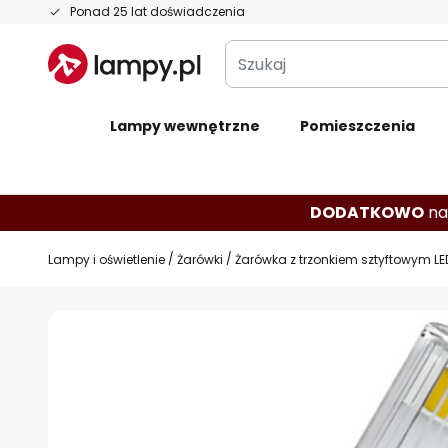
Przejdź
Ponad 25 lat doświadczenia
do
Szukaj
treści
Lampy wewnętrzne
Pomieszczenia
DODATKOWO
na
Lampy i oświetlenie
Żarówki
Żarówka z trzonkiem sztyftowym LED
Przejdź
na
koniec
galerii