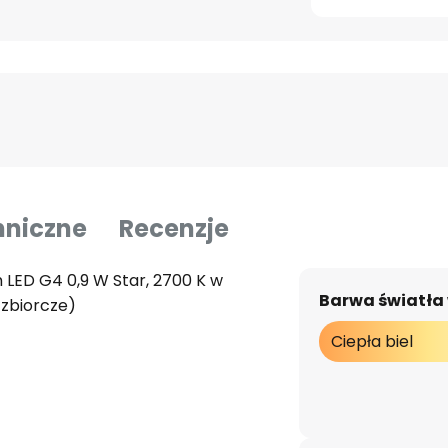
hniczne
Recenzje
LED G4 0,9 W Star, 2700 K w
Barwa światła
 zbiorcze)
Ciepła biel