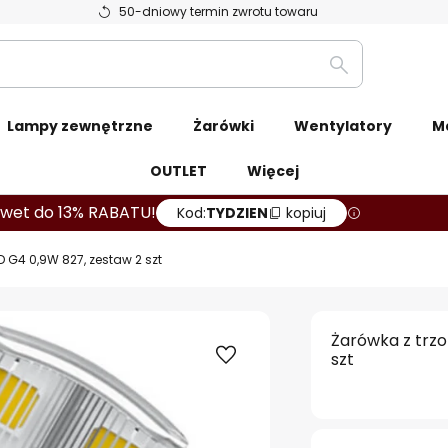
50-dniowy termin zwrotu towaru
Szukaj
Lampy zewnętrzne
Żarówki
Wentylatory
M
OUTLET
Więcej
wet do 13% RABATU!
Kod:
TYDZIEN
kopiuj
 G4 0,9W 827, zestaw 2 szt
Żarówka z trz
szt