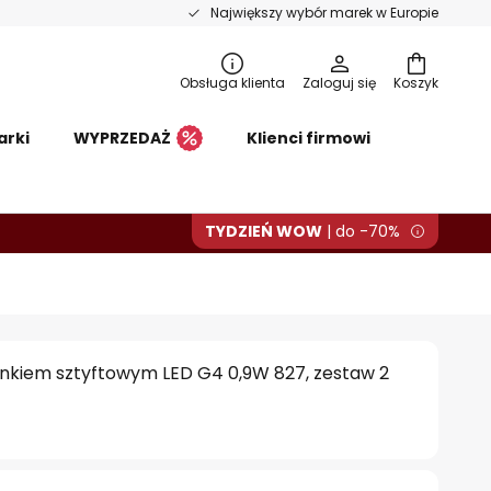
Największy wybór marek w Europie
Obsługa klienta
Zaloguj się
Koszyk
arki
WYPRZEDAŻ
Klienci firmowi
TYDZIEŃ WOW
| do -70%
onkiem sztyftowym LED G4 0,9W 827, zestaw 2