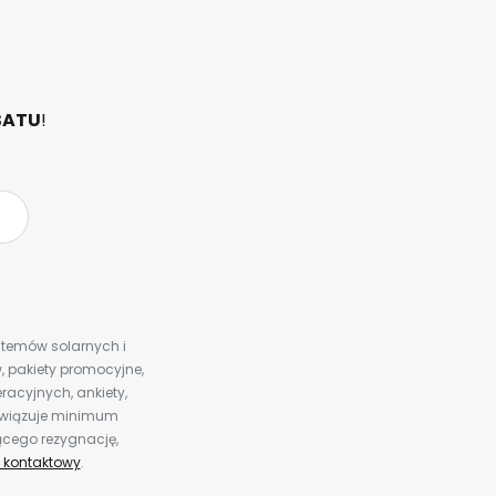
BATU
!
ystemów solarnych i
 pakiety promocyjne,
racyjnych, ankiety,
bowiązuje minimum
ącego rezygnację,
 kontaktowy
.