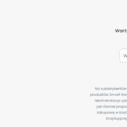
Warto
Na subskrybentów c
produktów Smart Hom
rekomendacje i pre
jak również prop
zakupowe, w każd
znajdująceg