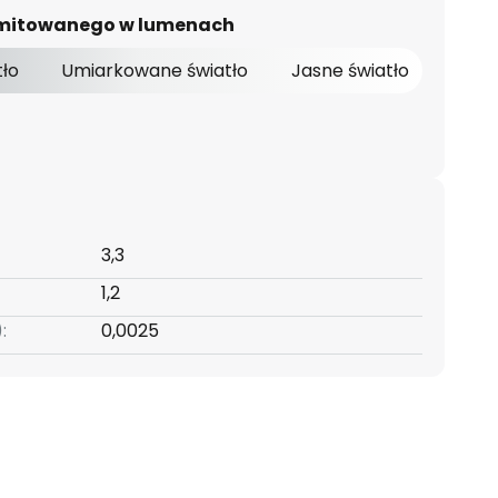
 emitowanego w lumenach
tło
Umiarkowane światło
Jasne światło
3,3
1,2
:
0,0025