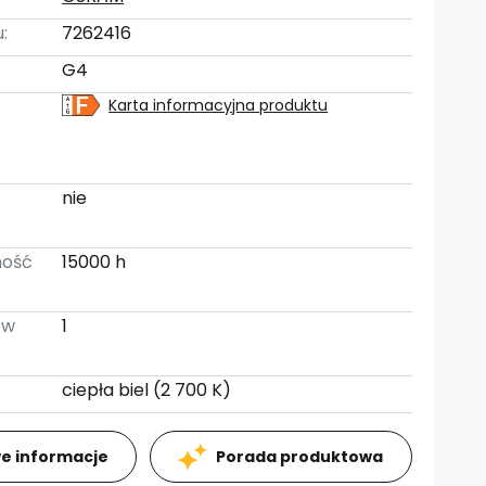
:
7262416
G4
Karta informacyjna produktu
:
nie
ność
15000 h
 w
1
ciepła biel (2 700 K)
e informacje
Porada produktowa