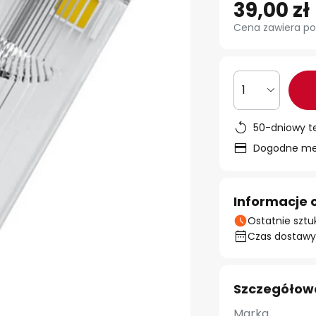
39,00 zł
Cena zawiera po
1
50-dniowy t
Dogodne met
Informacje 
Ostatnie sztu
Czas dostawy:
Szczegółow
Marka