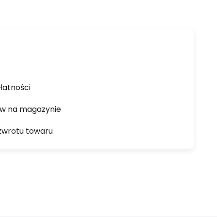
łatności
ów na magazynie
zwrotu towaru