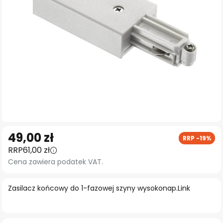
Przejdź
49,00 zł
RRP -19%
na
RRP
61,00 zł
początek
Cena zawiera podatek VAT.
galerii
Zasilacz końcowy do 1-fazowej szyny wysokonap.Link