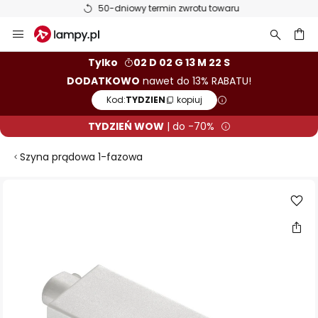
50-dniowy termin zwrotu towaru
Przejdź
do
treści
aj
Tylko
02 D 02 G 13 M 22 S
DODATKOWO
nawet do 13% RABATU!
Kod:
TYDZIEN
kopiuj
TYDZIEŃ WOW
| do -70%
Szyna prądowa 1-fazowa
Przejdź
na
koniec
galerii