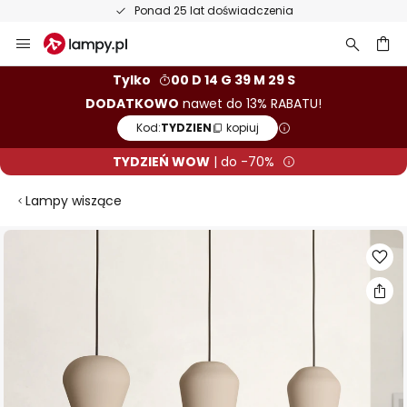
Ponad 25 lat doświadczenia
Przejdź
do
treści
aj
Tylko
00 D 14 G 39 M 28 S
DODATKOWO
nawet do 13% RABATU!
Kod:
TYDZIEN
kopiuj
TYDZIEŃ WOW
| do -70%
Lampy wiszące
Przejdź
na
koniec
galerii