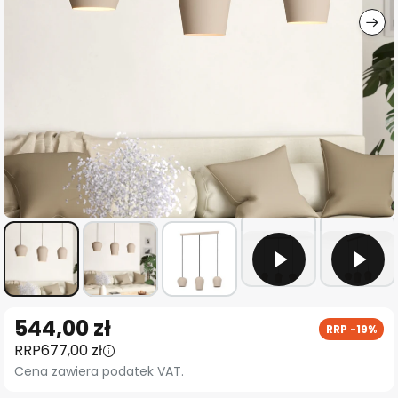
Przejdź
544,00 zł
RRP -19%
na
RRP
677,00 zł
początek
Cena zawiera podatek VAT.
galerii