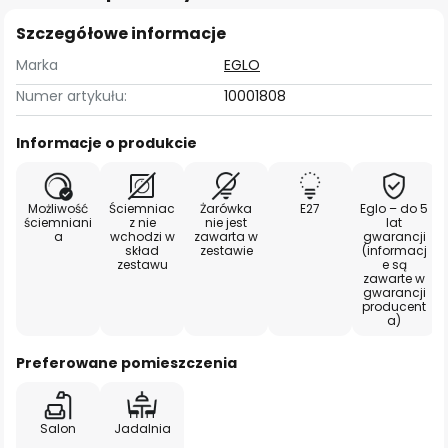
Szczegółowe informacje
Marka
EGLO
Numer artykułu:
10001808
Informacje o produkcie
Możliwość
Ściemniac
Żarówka
E27
Eglo – do 5
ściemniani
z nie
nie jest
lat
a
wchodzi w
zawarta w
gwarancji
skład
zestawie
(informacj
zestawu
e są
zawarte w
gwarancji
producent
a)
Preferowane pomieszczenia
Salon
Jadalnia