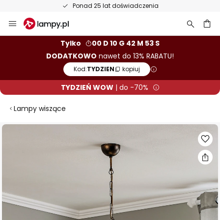
Ponad 25 lat doświadczenia
Przejdź
do
treści
aj
Tylko
00 D 10 G 42 M 52 S
DODATKOWO
nawet do 13% RABATU!
Kod:
TYDZIEN
kopiuj
TYDZIEŃ WOW
| do -70%
Lampy wiszące
Przejdź
na
koniec
galerii