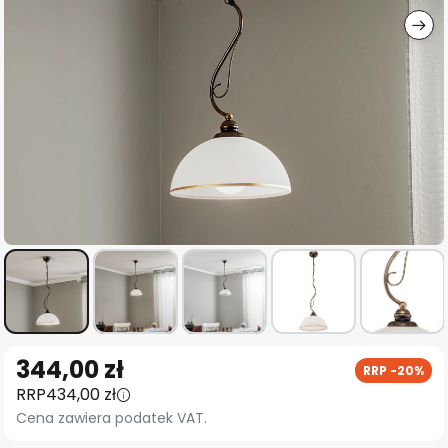
Przejdź
344,00 zł
RRP -20%
na
RRP
434,00 zł
początek
Cena zawiera podatek VAT.
galerii