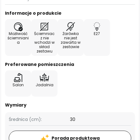
Informacje o produkcie
Możliwość
Ściemniac
Żarówka
E27
ściemniani
z nie
nie jest
a
wchodzi w
zawarta w
skład
zestawie
zestawu
Preferowane pomieszczenia
Salon
Jadalnia
Wymiary
Średnica (cm):
30
Porada produktowa