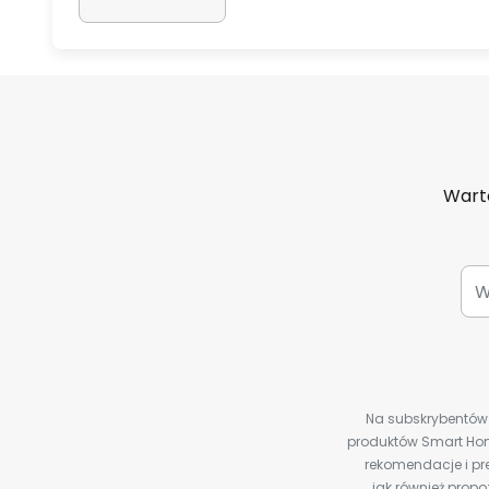
Warto
Na subskrybentów c
produktów Smart Hom
rekomendacje i pre
jak również prop