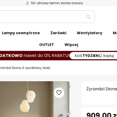
50-dniowy termin zwrotu towaru
Szukaj
Lampy zewnętrzne
Żarówki
Wentylatory
M
OUTLET
Więcej
DATKOWO
nawet do 13% RABATU!
Kod:
TYDZIEN
kopiuj
yrandol Dione, 4-punktowy, biały
Żyrandol Dione
909,00 z