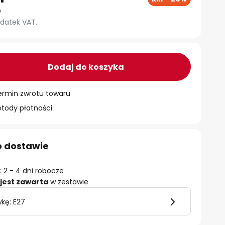
datek VAT.
Dodaj do koszyka
ermin zwrotu towaru
ody płatności
o dostawie
 2 - 4 dni robocze
jest zawarta
w zestawie
kę: E27