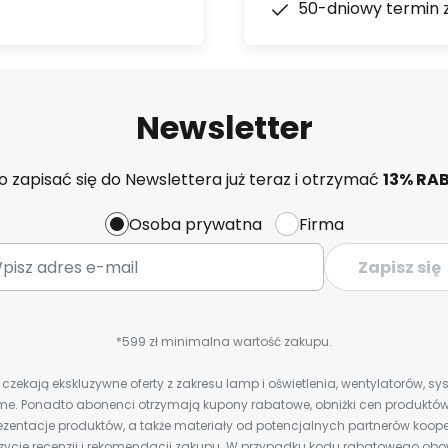
50-dniowy termin 
Newsletter
 zapisać się do Newslettera już teraz i otrzymać
13% RA
Osoba prywatna
Firma
Zapisz się
*599 zł minimalna wartość zakupu.
zekają ekskluzywne oferty z zakresu lamp i oświetlenia, wentylatorów, s
e. Ponadto abonenci otrzymają kupony rabatowe, obniżki cen produktów,
zentacje produktów, a także materiały od potencjalnych partnerów koope
ozycje recenzji i rekomendacji zakupu. W przypadku kodu rabatowego o