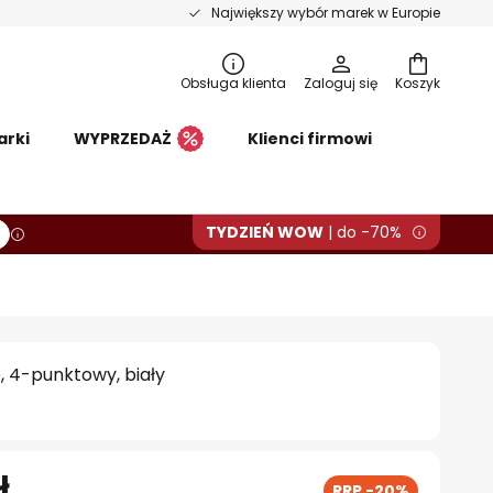
Największy wybór marek w Europie
Obsługa klienta
Zaloguj się
Koszyk
arki
WYPRZEDAŻ
Klienci firmowi
TYDZIEŃ WOW
| do -70%
, 4-punktowy, biały
ł
RRP -20%