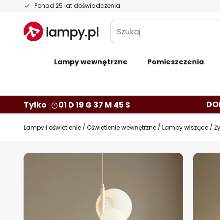
Przejdź
Ponad 25 lat doświadczenia
do
Szukaj
treści
Lampy wewnętrzne
Pomieszczenia
DO
Tylko
01 D 19 G 37 M 44 S
Lampy i oświetlenie
Oświetlenie wewnętrzne
Lampy wiszące
Ż
Przejdź
na
koniec
galerii