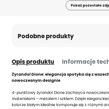
Pokaż pozostałe zdj
Przejdź
na
początek
galerii
Podobne produkty
Opis produktu
Informacje tec
Żyrandol Dione: elegancja spotyka się z wszec
nowoczesnym designie
4-punktowy żyrandol Dione zachwyca nowoczesną e
materiałami – metalem i szkłem. Dzięki eleganc
kolorze białym idealnie komponuje się z różnymi ar