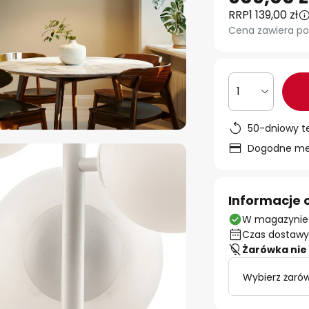
RRP
1 139,00 zł
Cena zawiera po
1
50-dniowy t
Dogodne met
Informacje 
W magazynie
Czas dostawy:
Żarówka nie 
Wybierz żarów