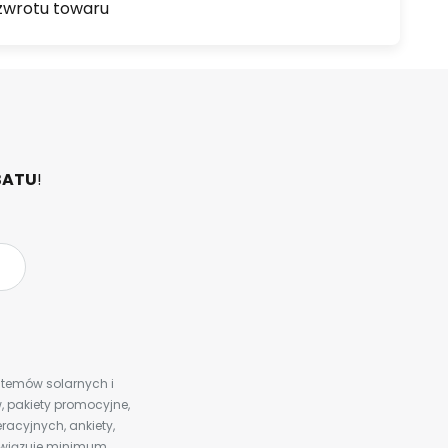
zwrotu towaru
BATU
!
ystemów solarnych i
 pakiety promocyjne,
racyjnych, ankiety,
bowiązuje minimum