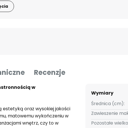
ęcia
hniczne
Recenzje
hstronnością w
Wymiary
Średnica (cm):
stetyką oraz wysokiej jakości
Zawieszenie mak
kiemu, matowemu wykończeniu w
anżacjami wnętrz, czy to w
Pozostałe wielko