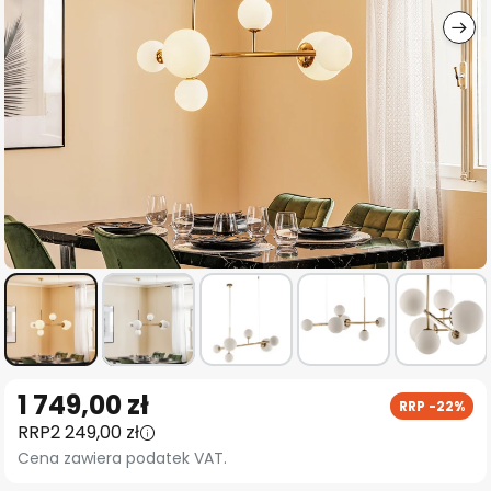
Przejdź
1 749,00 zł
RRP -22%
na
RRP
2 249,00 zł
początek
Cena zawiera podatek VAT.
galerii