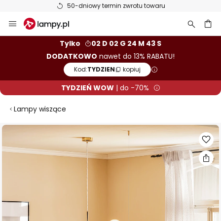
50-dniowy termin zwrotu towaru
Przejdź
do
treści
aj
Tylko
02 D 02 G 24 M 42 S
DODATKOWO
nawet do 13% RABATU!
Kod:
TYDZIEN
kopiuj
TYDZIEŃ WOW
| do -70%
Lampy wiszące
Przejdź
na
koniec
galerii