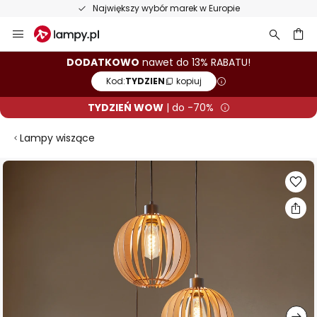
Największy wybór marek w Europie
Przejdź
do
treści
aj
DODATKOWO
nawet do 13% RABATU!
Kod:
TYDZIEN
kopiuj
TYDZIEŃ WOW
| do -70%
Lampy wiszące
Przejdź
na
koniec
galerii