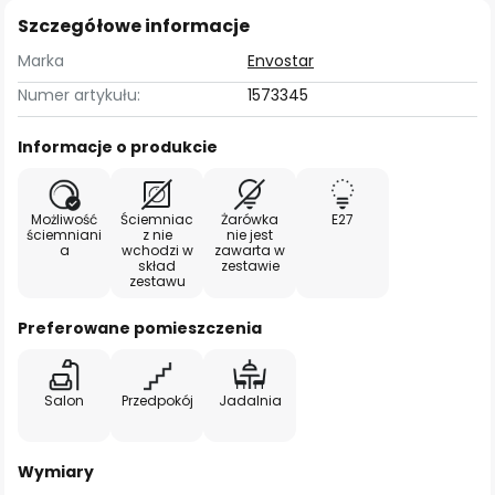
Szczegółowe informacje
Marka
Envostar
Numer artykułu:
1573345
Informacje o produkcie
Możliwość
Ściemniac
Żarówka
E27
ściemniani
z nie
nie jest
a
wchodzi w
zawarta w
skład
zestawie
zestawu
Preferowane pomieszczenia
Salon
Przedpokój
Jadalnia
Wymiary