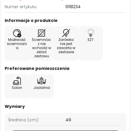
Numer artykułu:
6118234
Informacje o produkcie
Możliwość
Ściemniac
Żarówka
E27
ściemniani
z nie
nie jest
a
wchodzi w
zawarta w
skład
zestawie
zestawu
Preferowane pomieszczenia
Salon
Jadalnia
Wymiary
Średnica (cm):
49