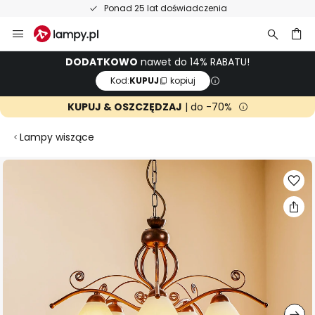
Ponad 25 lat doświadczenia
Przejdź
do
treści
aj
DODATKOWO
nawet do 14% RABATU!
Kod:
KUPUJ
kopiuj
KUPUJ & OSZCZĘDZAJ
| do -70%
Lampy wiszące
Przejdź
na
koniec
galerii