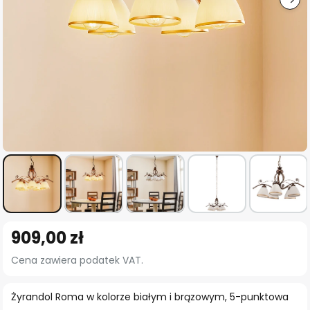
Przejdź
909,00 zł
na
początek
Cena zawiera podatek VAT.
galerii
Żyrandol Roma w kolorze białym i brązowym, 5-punktowa