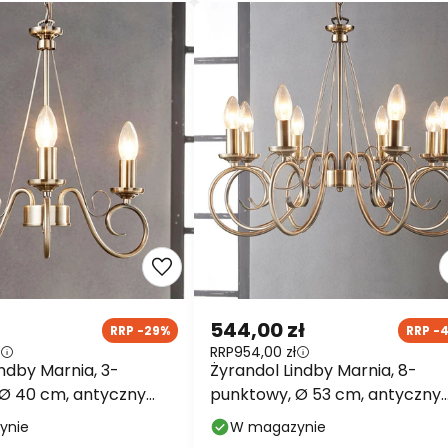
544,00 zł
RRP -29%
RRP -
RRP
954,00 zł
indby Marnia, 3-
Żyrandol Lindby Marnia, 8-
Ø 40 cm, antyczny
punktowy, Ø 53 cm, antyczny
14
mosiądz, E14
ynie
W magazynie