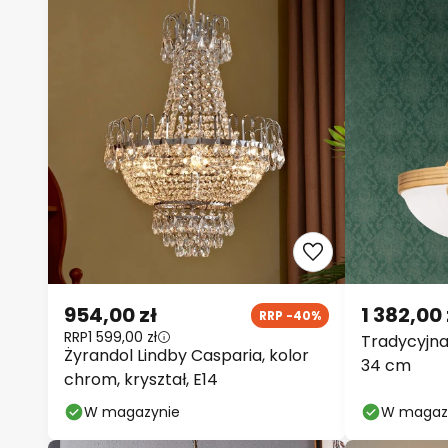
954,00 zł
1 382,00 
RRP -40%
RRP
1 599,00 zł
Tradycyjn
Żyrandol Lindby Casparia, kolor
34 cm
chrom, kryształ, E14
W magazynie
W magaz