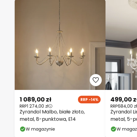
1 089,00 zł
499,00 z
RRP -14%
RRP
1 274,00 zł
RRP
684,00 zł
Żyrandol Malbo, białe złoto,
Żyrandol L
metal, 8-punktowa, E14
metal, 5-p
W magazynie
W magaz