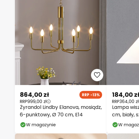
864,00 zł
184,00 z
RRP -13%
RRP
999,00 zł
RRP
364,00 zł
Żyrandol Lindby Elanova, mosiądz,
Lampa wisz
6-punktowy, Ø 70 cm, E14
cm, biały, s
W magazynie
W magaz