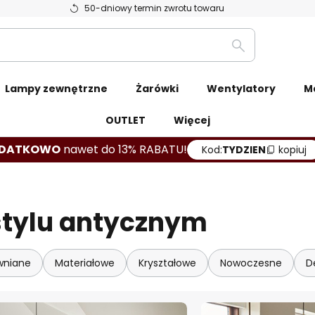
50-dniowy termin zwrotu towaru
Szukaj
Lampy zewnętrzne
Żarówki
Wentylatory
M
OUTLET
Więcej
DATKOWO
nawet do 13% RABATU!
Kod:
TYDZIEN
kopiuj
stylu antycznym
wniane
Materiałowe
Kryształowe
Nowoczesne
D