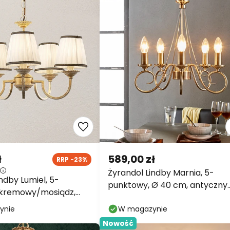
ł
589,00 zł
RRP -23%
Żyrandol Lindby Marnia, 5-
ndby Lumiel, 5-
punktowy, Ø 40 cm, antyczny
 kremowy/mosiądz,
mosiądz, E14
ynie
W magazynie
Nowość