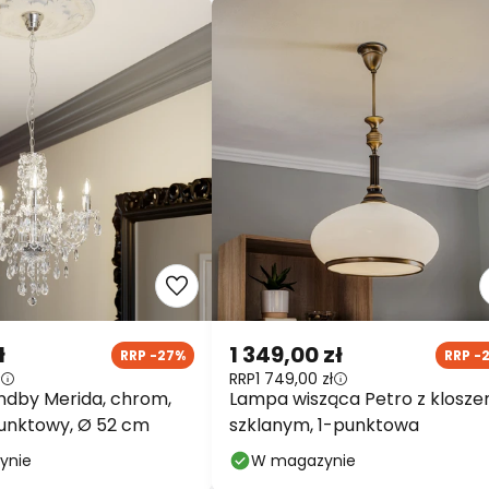
ł
1 349,00 zł
RRP -27%
RRP -
RRP
1 749,00 zł
indby Merida, chrom,
Lampa wisząca Petro z klosz
unktowy, Ø 52 cm
szklanym, 1-punktowa
ynie
W magazynie