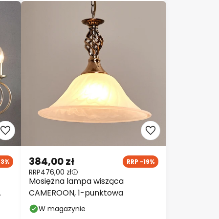
384,00 zł
43%
RRP -19%
RRP
476,00 zł
Mosiężna lampa wisząca
CAMEROON, 1-punktowa
W magazynie