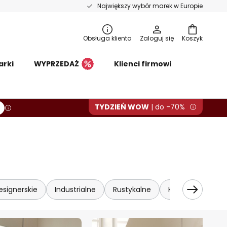
Największy wybór marek w Europie
Obsługa klienta
Zaloguj się
Koszyk
arki
WYPRZEDAŻ
Klienci firmowi
TYDZIEŃ WOW
| do -70%
esignerskie
Industrialne
Rustykalne
Klasyczne
K