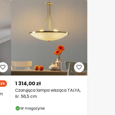
1 314,00 zł
22%
Czarująca lampa wisząca TALYA,
em
śr. 56,5 cm
W magazynie