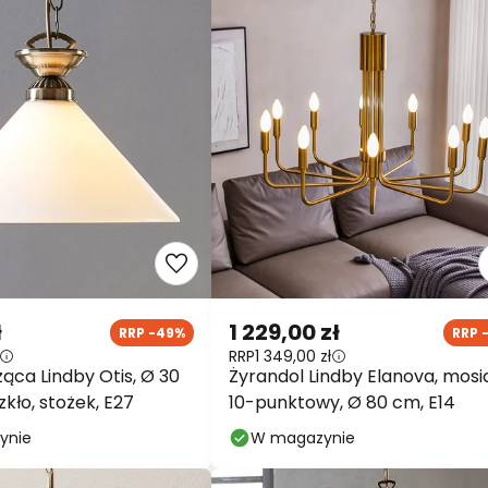
ł
1 229,00 zł
RRP -49%
RRP 
RRP
1 349,00 zł
ąca Lindby Otis, Ø 30
Żyrandol Lindby Elanova, mosi
zkło, stożek, E27
10-punktowy, Ø 80 cm, E14
ynie
W magazynie