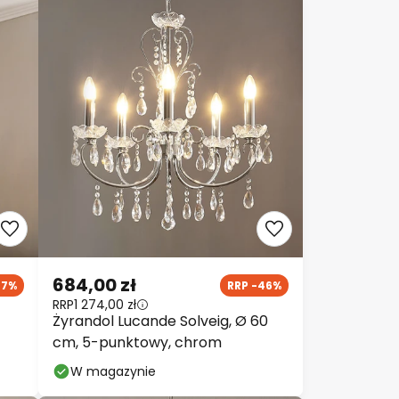
684,00 zł
27%
RRP -46%
RRP
1 274,00 zł
Żyrandol Lucande Solveig, Ø 60
cm, 5-punktowy, chrom
W magazynie