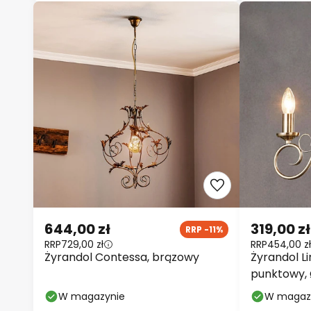
644,00 zł
319,00 zł
RRP -11%
RRP
729,00 zł
RRP
454,00 zł
Żyrandol Contessa, brązowy
Żyrandol L
punktowy, 
mosiądz, E
W magazynie
W magaz