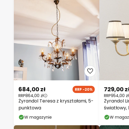
684,00 zł
729,00 z
RRP -20%
RRP
864,00 zł
RRP
954,00 zł
Żyrandol Teresa z kryształami, 5-
Żyrandol Li
punktowa
światłowy,
tekstylny
W magazynie
W magaz