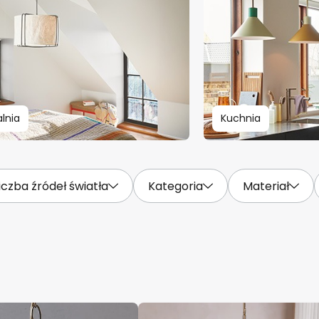
alnia
Kuchnia
iczba źródeł światła
Kategoria
Materiał