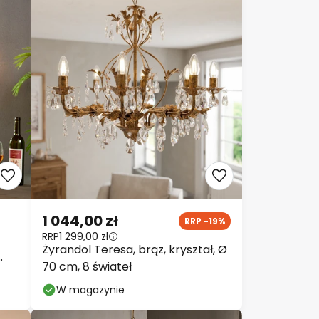
1 044,00 zł
RRP -19%
RRP
1 299,00 zł
Żyrandol Teresa, brąz, kryształ, Ø
70 cm, 8 świateł
W magazynie