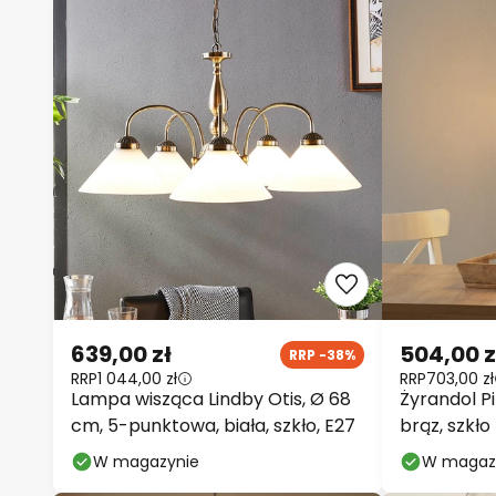
639,00 zł
504,00 z
RRP -38%
RRP
1 044,00 zł
RRP
703,00 zł
Lampa wisząca Lindby Otis, Ø 68
Żyrandol P
cm, 5-punktowa, biała, szkło, E27
brąz, szkł
W magazynie
W magaz