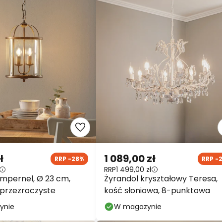
ł
1 089,00 zł
RRP -28%
RRP -
RRP
1 499,00 zł
impernel, Ø 23 cm,
Żyrandol kryształowy Teresa,
o przezroczyste
kość słoniowa, 8-punktowa
ynie
W magazynie