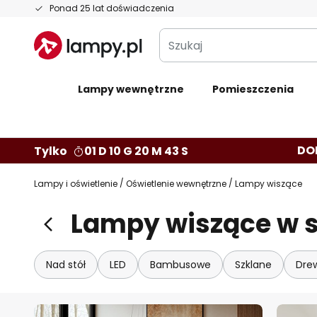
Przejdź
Ponad 25 lat doświadczenia
do
Szukaj
treści
Lampy wewnętrzne
Pomieszczenia
DO
Tylko
01 D 10 G 20 M 41 S
Lampy i oświetlenie
Oświetlenie wewnętrzne
Lampy wiszące
Lampy wiszące w 
Nad stół
LED
Bambusowe
Szklane
Dre