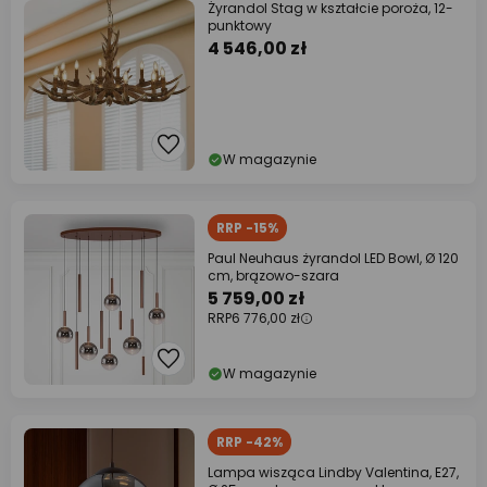
Żyrandol Stag w kształcie poroża, 12-
punktowy
4 546,00 zł
W magazynie
RRP -15%
Paul Neuhaus żyrandol LED Bowl, Ø 120
cm, brązowo-szara
5 759,00 zł
RRP
6 776,00 zł
W magazynie
RRP -42%
Lampa wisząca Lindby Valentina, E27,