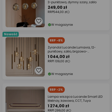
3-punktowa, dymny szary, szkło
249,00 zł
RRP
544,00 zł
W magazynie
Nowość
RRP -8%
Żyrandol Lucande Lumavia, 12-
punktowy, szkło, brązowo-
bursztynowa, G9
1 044,00 zł
RRP
1 139,00 zł
W magazynie
RRP -2%
Lampa wisząca Lucande Smart LED
Melinay, kawowa, CCT, Tuya
1 274,00 zł
RRP
1 299,00 zł