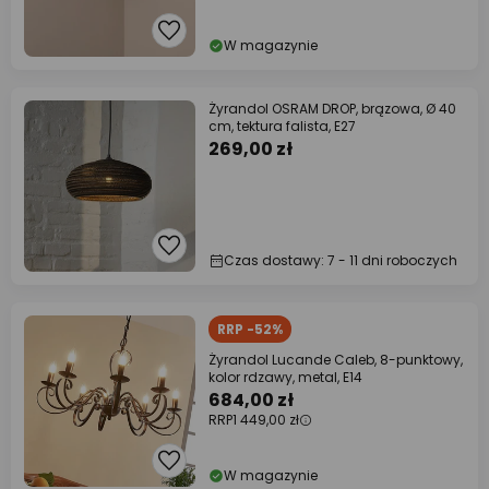
W magazynie
Żyrandol OSRAM DROP, brązowa, Ø 40
cm, tektura falista, E27
269,00 zł
Czas dostawy: 7 - 11 dni roboczych
RRP -52%
Żyrandol Lucande Caleb, 8-punktowy,
kolor rdzawy, metal, E14
684,00 zł
RRP
1 449,00 zł
W magazynie