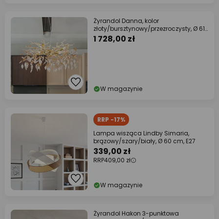
Żyrandol Danna, kolor
złoty/bursztynowy/przezroczysty, Ø 61
cm
1 728,00 zł
W magazynie
RRP -17%
Lampa wisząca Lindby Simaria,
brązowy/szary/biały, Ø 60 cm, E27
339,00 zł
RRP
409,00 zł
W magazynie
Żyrandol Hakon 3-punktowa