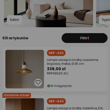
Salon
Sypi
531 artykułów
Filtr
1
RRP -32%
Lampa wisząca Lindby Louisanne,
brązowa, metal, Ø 35 cm
339,00 zł
RRP
499,00 zł
W magazynie
Ostatnie sztuki
RRP -54%
Lampa wisząca Lindby Valentina, E14,