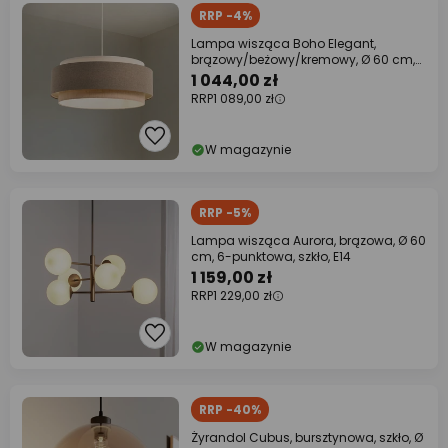
RRP -4%
Lampa wisząca Boho Elegant,
brązowy/beżowy/kremowy, Ø 60 cm,
tekstylna
1 044,00 zł
RRP
1 089,00 zł
W magazynie
RRP -5%
Lampa wisząca Aurora, brązowa, Ø 60
cm, 6-punktowa, szkło, E14
1 159,00 zł
RRP
1 229,00 zł
W magazynie
RRP -40%
Żyrandol Cubus, bursztynowa, szkło, Ø