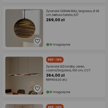
Żyrandol OSRAM BALL, brązowa, Ø 26
cm, tektura falista, E27
269,00 zł
W magazynie
RRP -19%
Żyrandol LED Lindby Jaren,
czarna/brązowa, 100 cm, CCT
364,00 zł
RRP
454,00 zł
W magazynie
RRP -16%