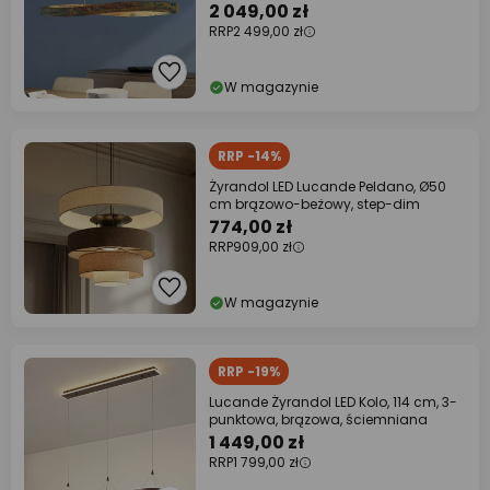
2 049,00 zł
RRP
2 499,00 zł
W magazynie
RRP -14%
Żyrandol LED Lucande Peldano, Ø50
cm brązowo-beżowy, step-dim
774,00 zł
RRP
909,00 zł
W magazynie
RRP -19%
Lucande Żyrandol LED Kolo, 114 cm, 3-
punktowa, brązowa, ściemniana
1 449,00 zł
RRP
1 799,00 zł