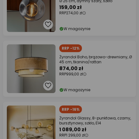
Ø 25 cm, dymny szary, szkło
159,00 zł
RRP
274,00 zł
W magazynie
RRP -12%
Żyrandol Boho, brązowo-drewniany, Ø
45 cm, tkanina/rattan
874,00 zł
RRP
999,00 zł
W magazynie
RRP -16%
Żyrandol Glassy, 8-punktowa, czarny,
bursztynowy, szkło, E14
1 089,00 zł
RRP
1 299,00 zł