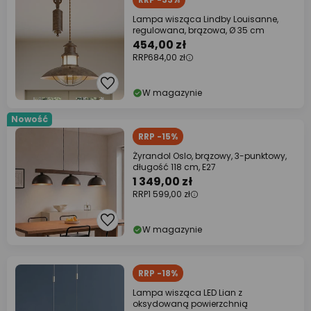
Lampa wisząca Lindby Louisanne,
regulowana, brązowa, Ø 35 cm
454,00 zł
RRP
684,00 zł
W magazynie
Nowość
RRP -15%
Żyrandol Oslo, brązowy, 3-punktowy,
długość 118 cm, E27
1 349,00 zł
RRP
1 599,00 zł
W magazynie
RRP -18%
Lampa wisząca LED Lian z
oksydowaną powierzchnią