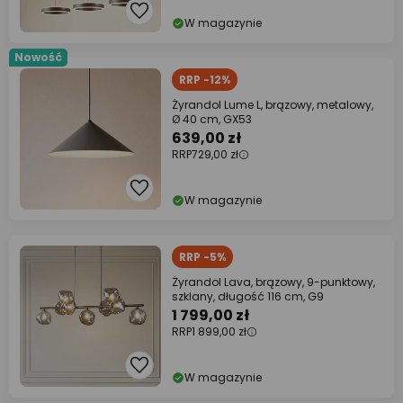
W magazynie
Nowość
RRP -12%
Żyrandol Lume L, brązowy, metalowy,
Ø 40 cm, GX53
639,00 zł
RRP
729,00 zł
W magazynie
RRP -5%
Żyrandol Lava, brązowy, 9-punktowy,
szklany, długość 116 cm, G9
1 799,00 zł
RRP
1 899,00 zł
W magazynie