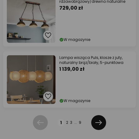
rdzawobrązowy/drewno naturalne
729,00 zł
W magazynie
Lampa wisząca Puls, klosze z juty,
naturalny brąz/biały, 5-punktowa
1 139,00 zł
W magazynie
Strona
1
2
3
...
9
Poprzednia
Dalej