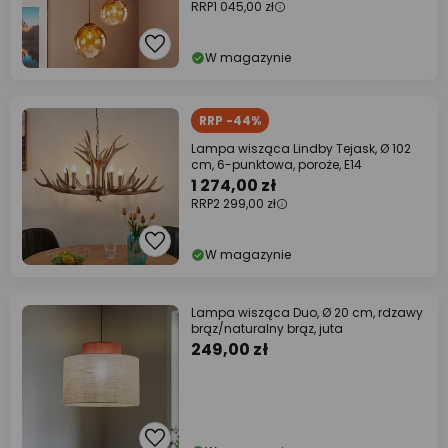
RRP
1 045,00 zł
W magazynie
RRP -44%
Lampa wisząca Lindby Tejask, Ø 102
cm, 6-punktowa, poroże, E14
1 274,00 zł
RRP
2 299,00 zł
W magazynie
Lampa wisząca Duo, Ø 20 cm, rdzawy
brąz/naturalny brąz, juta
249,00 zł