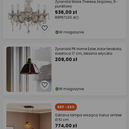
Żyrandol Marie Therese, brązowy, 5-
punktowy
536,00 zł
RRP
671,00 zł
W magazynie
Żyrandol PR Home Ester, kolor terakota,
średnica 17 cm, żelazna wtyczka
209,00 zł
W magazynie
RRP -26%
Szklana lampa wisząca Varus amber
Ø 51 cm
774,00 zł