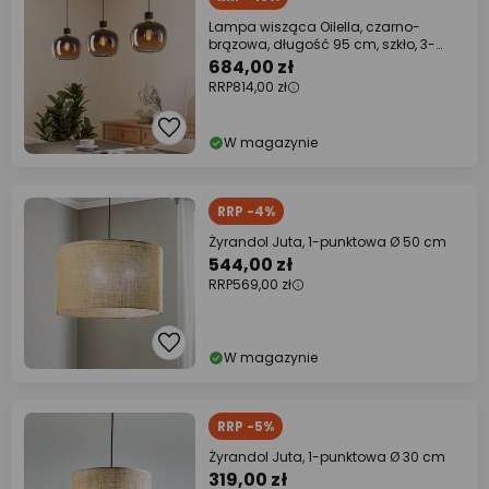
Lampa wisząca Oilella, czarno-
brązowa, długość 95 cm, szkło, 3-
punktowa.
684,00 zł
RRP
814,00 zł
W magazynie
RRP -4%
Żyrandol Juta, 1-punktowa Ø 50 cm
544,00 zł
RRP
569,00 zł
W magazynie
RRP -5%
Żyrandol Juta, 1-punktowa Ø 30 cm
319,00 zł