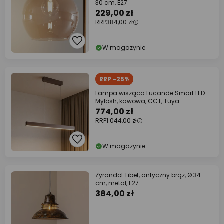
30 cm, E27
229,00 zł
RRP
384,00 zł
W magazynie
RRP -25%
Lampa wisząca Lucande Smart LED
Mylosh, kawowa, CCT, Tuya
774,00 zł
RRP
1 044,00 zł
W magazynie
Żyrandol Tibet, antyczny brąz, Ø 34
cm, metal, E27
384,00 zł