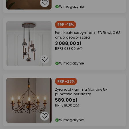
W magazynie
RRP -15%
Paul Neuhaus żyrandol LED Bowl, Ø 63
cm, brązowo-szara
3 088,00 zł
RRP
3 633,00 zł
W magazynie
RRP -28%
Żyrandol Fiamma Marrone 5-
punktowa bez kloszy
589,00 zł
RRP
819,00 zł
W magazynie