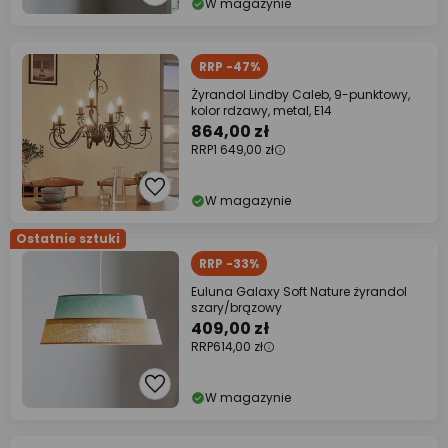
W magazynie
RRP -47%
Żyrandol Lindby Caleb, 9-punktowy,
kolor rdzawy, metal, E14
864,00 zł
RRP
1 649,00 zł
W magazynie
Ostatnie sztuki
RRP -33%
Euluna Galaxy Soft Nature żyrandol
szary/brązowy
409,00 zł
RRP
614,00 zł
W magazynie