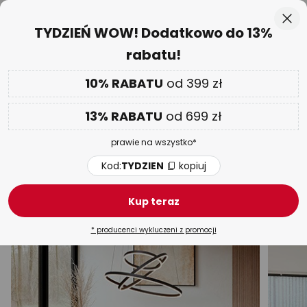
50-dniowy termin zwrotu towaru
Przejdź
Zam
TYDZIEŃ WOW! Dodatkowo do 13%
do
rabatu!
treści
aj
Tylko
00 D 17 G 01 M 33 S
DODATKOWO
nawet do 13% RABATU!
10% RABATU
od 399 zł
Kod:
TYDZIEN
kopiuj
13% RABATU
od 699 zł
TYDZIEŃ WOW
| do -70%
prawie na wszystko*
Lampy wiszące brązowe
Kod:
TYDZIEN
kopiuj
Nad stół
LED
Bambusowe
Szklane
Drewnia
Kup teraz
* producenci wykluczeni z promocji