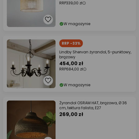
RRP
339,00 zł
W magazynie
RRP -33%
Lindby Shervan żyrandol, 5-punktowy,
brązowy
454,00 zł
RRP
684,00 zł
W magazynie
Żyrandol OSRAM HAT, brązowa, Ø 36
cm, tektura falista, E27
269,00 zł