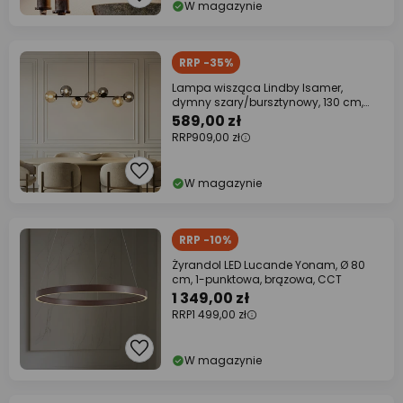
W magazynie
RRP -35%
Lampa wisząca Lindby Isamer,
dymny szary/bursztynowy, 130 cm,
kula ziemska
589,00 zł
RRP
909,00 zł
W magazynie
RRP -10%
Żyrandol LED Lucande Yonam, Ø 80
cm, 1-punktowa, brązowa, CCT
1 349,00 zł
RRP
1 499,00 zł
W magazynie