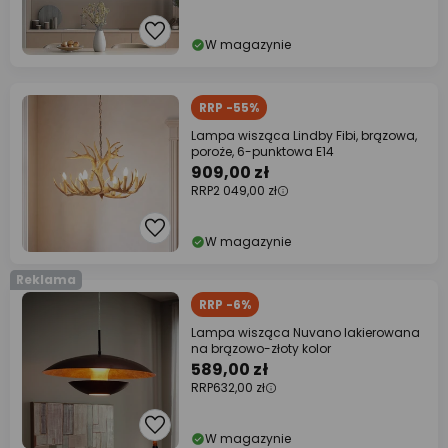
W magazynie
RRP -55%
Lampa wisząca Lindby Fibi, brązowa,
poroże, 6-punktowa E14
909,00 zł
RRP
2 049,00 zł
W magazynie
Reklama
RRP -6%
Lampa wisząca Nuvano lakierowana
na brązowo-złoty kolor
589,00 zł
RRP
632,00 zł
W magazynie