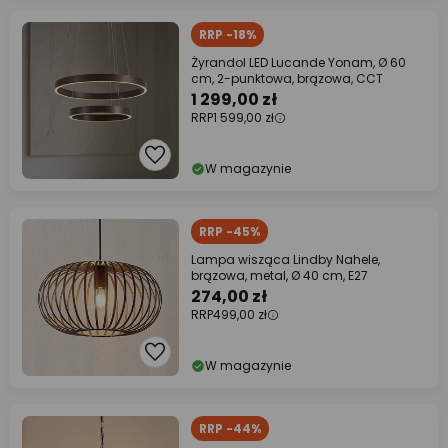
RRP -18%
Żyrandol LED Lucande Yonam, Ø 60
cm, 2-punktowa, brązowa, CCT
1 299,00 zł
RRP
1 599,00 zł
W magazynie
RRP -45%
Lampa wisząca Lindby Nahele,
brązowa, metal, Ø 40 cm, E27
274,00 zł
RRP
499,00 zł
W magazynie
RRP -44%