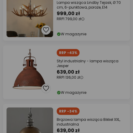
Lampa wisząca Lindby Tejask, Ø 70
cm, 6-punktowa, poroże, E14
999,00 zł
RRP
1 799,00 zł
W magazynie
RRP -43%
Styl industrialny - lampa wisząca
Jesper
639,00 zł
RRP
1 136,00 zł
W magazynie
RRP -34%
Brązowa lampa wisząca Bikkel XXL,
industrialna
639,00 zł