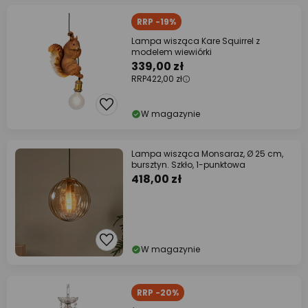
RRP -19%
Lampa wisząca Kare Squirrel z
modelem wiewiórki
339,00 zł
RRP
422,00 zł
W magazynie
Lampa wisząca Monsaraz, Ø 25 cm,
bursztyn. Szkło, 1-punktowa
418,00 zł
W magazynie
RRP -20%