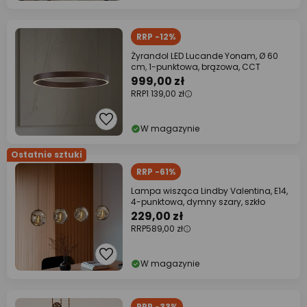
RRP -12%
Żyrandol LED Lucande Yonam, Ø 60
cm, 1-punktowa, brązowa, CCT
999,00 zł
RRP
1 139,00 zł
W magazynie
Ostatnie sztuki
RRP -61%
Lampa wisząca Lindby Valentina, E14,
4-punktowa, dymny szary, szkło
229,00 zł
RRP
589,00 zł
W magazynie
RRP -33%