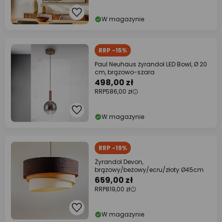
W magazynie
RRP -15%
Paul Neuhaus żyrandol LED Bowl, Ø 20
cm, brązowo-szara
498,00 zł
RRP
586,00 zł
W magazynie
RRP -19%
Żyrandol Devon,
brązowy/beżowy/ecru/złoty Ø45cm
659,00 zł
RRP
819,00 zł
W magazynie