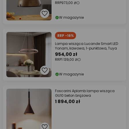
RRP
973,00 zł
W magazynie
RRP -16%
Lampa wisząca Lucande Smart LED
Yonam, kawowa, 1-punktowa, Tuya
954,00 zł
RRP
1 139,00 zł
W magazynie
Foscarini Aplomb lampa wisząca
GU10 beton brązowa
1 894,00 zł