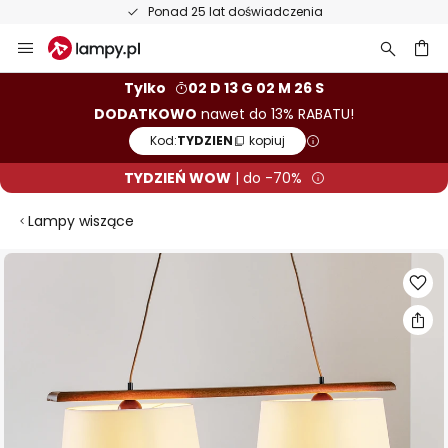
Ponad 25 lat doświadczenia
Przejdź
do
treści
aj
Tylko
02 D 13 G 02 M 25 S
DODATKOWO
nawet do 13% RABATU!
Kod:
TYDZIEN
kopiuj
TYDZIEŃ WOW
| do -70%
Lampy wiszące
Przejdź
na
koniec
galerii