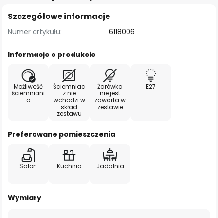
Szczegółowe informacje
Numer artykułu:
6118006
Informacje o produkcie
Możliwość
Ściemniac
Żarówka
E27
ściemniani
z nie
nie jest
a
wchodzi w
zawarta w
skład
zestawie
zestawu
Preferowane pomieszczenia
Salon
Kuchnia
Jadalnia
Wymiary