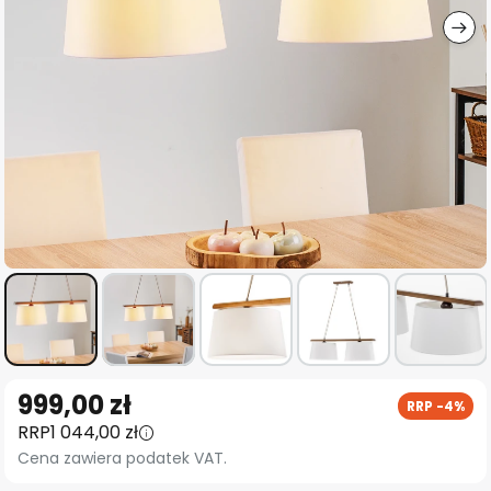
Przejdź
999,00 zł
RRP -4%
na
RRP
1 044,00 zł
początek
Cena zawiera podatek VAT.
galerii