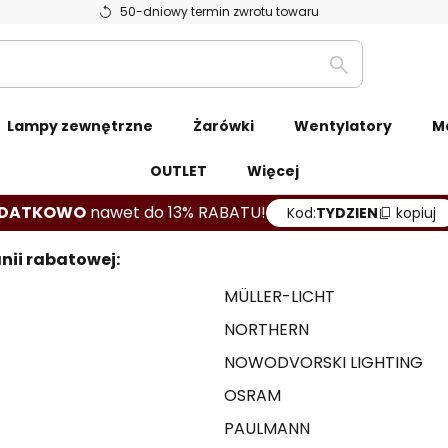
50-dniowy termin zwrotu towaru
Szukaj
Lampy zewnętrzne
Żarówki
Wentylatory
M
OUTLET
Więcej
DATKOWO
nawet do 13% RABATU!
Kod:
TYDZIEN
kopiuj
nii rabatowej:
MÜLLER-LICHT
NORTHERN
NOWODVORSKI LIGHTING
OSRAM
PAULMANN