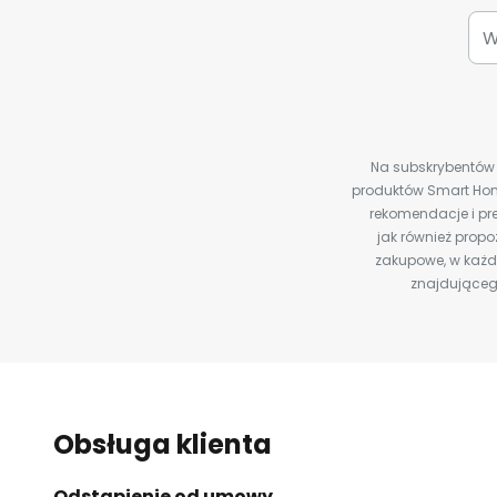
Na subskrybentów c
produktów Smart Hom
rekomendacje i pre
jak również prop
zakupowe, w każde
znajdująceg
Obsługa klienta
Odstąpienie od umowy