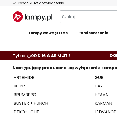
Przejdź
Ponad 25 lat doświadczenia
do
Szukaj
treści
Lampy wewnętrzne
Pomieszczenia
DO
Tylko
00 D 16 G 49 M 47 S
Następujący producenci są wyłączeni z kampa
ARTEMIDE
GUBI
BOPP
HAY
BRUMBERG
HEAVN
BUSTER + PUNCH
KARMAN
DEKO-LIGHT
LEDVANCE