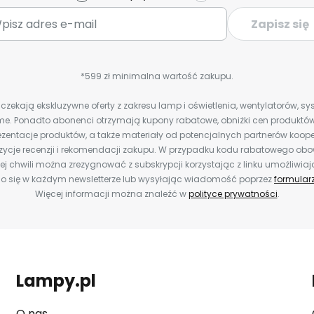
Zapisz się
*599 zł minimalna wartość zakupu.
zekają ekskluzywne oferty z zakresu lamp i oświetlenia, wentylatorów, s
e. Ponadto abonenci otrzymają kupony rabatowe, obniżki cen produktów,
zentacje produktów, a także materiały od potencjalnych partnerów koope
ozycje recenzji i rekomendacji zakupu. W przypadku kodu rabatowego o
j chwili można zrezygnować z subskrypcji korzystając z linku umożliwia
o się w każdym newsletterze lub wysyłając wiadomość poprzez
formular
Więcej informacji można znaleźć w
polityce prywatności
.
Lampy.pl
O nas