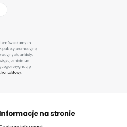
ystemów solarnych i
 pakiety promocyjne,
racyjnych, ankiety,
bowiązuje minimum
jącego rezygnację,
z kontaktowy
.
Informacje na stronie
Centrum informacji