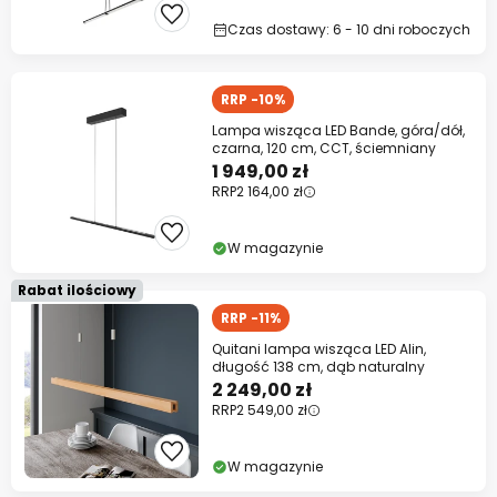
Czas dostawy: 6 - 10 dni roboczych
RRP -10%
Lampa wisząca LED Bande, góra/dół,
czarna, 120 cm, CCT, ściemniany
1 949,00 zł
RRP
2 164,00 zł
W magazynie
Rabat ilościowy
RRP -11%
Quitani lampa wisząca LED Alin,
długość 138 cm, dąb naturalny
2 249,00 zł
RRP
2 549,00 zł
W magazynie