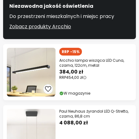
Niezawodna jakość oświetlenia
Do przestrzeni mieszkalnych i miejsc pracy
Zobacz produkty Arcchio
RRP -15%
Arcchio lampa wisząca LED Cuna,
czarna, 122cm, metal
384,00 zł
RRP
454,00 zł
W magazynie
Paul Neuhaus żyrandol LED Q-Stretto,
czarna, 86,8 cm
4 088,00 zł