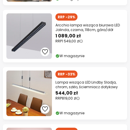
RRP -29%
Arcchio lampa wisząca biurowa LED
Jolinda, czarna, 118cm, góra/dół
1 089,00 zł
RRP
1 549,00 zł
W magazynie
RRP -33%
Lampa wisząca LED Lindby Sladja,
chrom, szkło, ściemniacz dotykowy
544,00 zł
RRP
819,00 zł
W magazynie