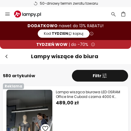
50-dniowy termin zwrotu towaru
Przejdź
Zam
TYDZIEŃ WOW! Dodatkowo do 13%
do
rabatu!
treści
aj
DODATKOWO
nawet do 13% RABATU!
Kod:
TYDZIEN
kopiuj
10% RABATU
od 399 zł
TYDZIEŃ WOW
| do -70%
13% RABATU
od 699 zł
Lampy wiszące do biura
prawie na wszystko*
Kod:
TYDZIEN
kopiuj
580 artykułów
Filtr
Kup teraz
Reklama
Lampa wisząca biurowa LED OSRAM
Office line Cuboid czarna 4000 K
* producenci wykluczeni z promocji
ściemniany
489,00 zł