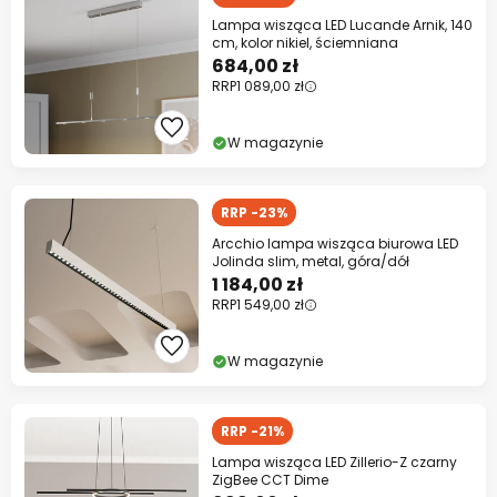
Lampa wisząca LED Lucande Arnik, 140
cm, kolor nikiel, ściemniana
684,00 zł
RRP
1 089,00 zł
W magazynie
RRP -23%
Arcchio lampa wisząca biurowa LED
Jolinda slim, metal, góra/dół
1 184,00 zł
RRP
1 549,00 zł
W magazynie
RRP -21%
Lampa wisząca LED Zillerio-Z czarny
ZigBee CCT Dime