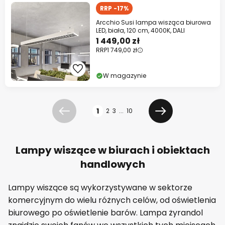
RRP -17%
Arcchio Susi lampa wisząca biurowa
LED, biała, 120 cm, 4000K, DALI
1 449,00 zł
RRP
1 749,00 zł
W magazynie
Strona
1
2
3
...
10
Poprzednia
Dalej
Lampy wiszące w biurach i obiektach
handlowych
Lampy wiszące są wykorzystywane w sektorze
komercyjnym do wielu różnych celów, od oświetlenia
biurowego po oświetlenie barów. Lampa żyrandol