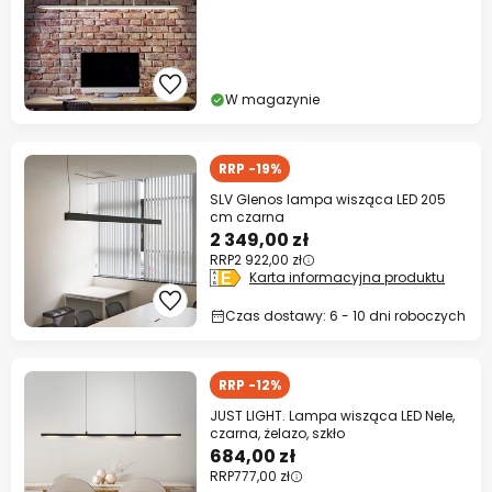
W magazynie
RRP -19%
SLV Glenos lampa wisząca LED 205
cm czarna
2 349,00 zł
RRP
2 922,00 zł
Karta informacyjna produktu
Czas dostawy: 6 - 10 dni roboczych
RRP -12%
JUST LIGHT. Lampa wisząca LED Nele,
czarna, żelazo, szkło
684,00 zł
RRP
777,00 zł