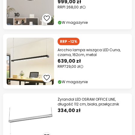
999,00 zł
RRP
1 268,00 zł
W magazynie
RRP -12%
Arcchio lampa wisząca LED Cuna,
czarna, 162cm, metal
639,00 zł
RRP
729,00 zł
W magazynie
Żyrandol LED OSRAM OFFICE LINE,
długość 112 cm, biała, przełącznik
334,00 zł