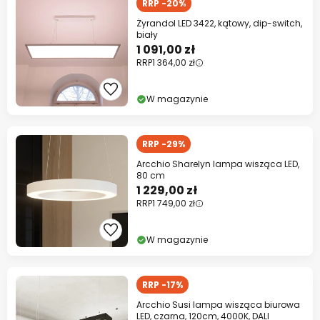
RRP -20%
Żyrandol LED 3422, kątowy, dip-switch,
biały
1 091,00 zł
RRP
1 364,00 zł
W magazynie
RRP -29%
Arcchio Sharelyn lampa wisząca LED,
80 cm
1 229,00 zł
RRP
1 749,00 zł
W magazynie
RRP -17%
Arcchio Susi lampa wisząca biurowa
LED, czarna, 120cm, 4000K, DALI