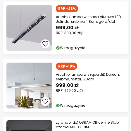
RRP -28%
Arcchio lampa wisząca biurowa LED
Jolinda, srebrna, 118cm, góra/dół
999,00 zł
RRP
1 399,00 zł
W magazynie
RRP -18%
Arcchio lampa wisząca LED Dorean,
srebrny, metal, 120cm
999,00 zł
RRP
1 229,00 zł
W magazynie
żyrandol LED OSRAM Office line Slab
czarna 4000 K DIM