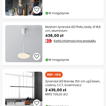
W magazynie
Maytoni żyrandol LED Plato, biały, Ø 18,5
cm, aluminium
436,00 zł
Karta informacyjna produktu
W magazynie
RRP -10%
Żyrandol LED Bande, 150 cm up/down,
czarna, CCT, ściemniacz
2 435,00 zł
RRP
2 705,00 zł