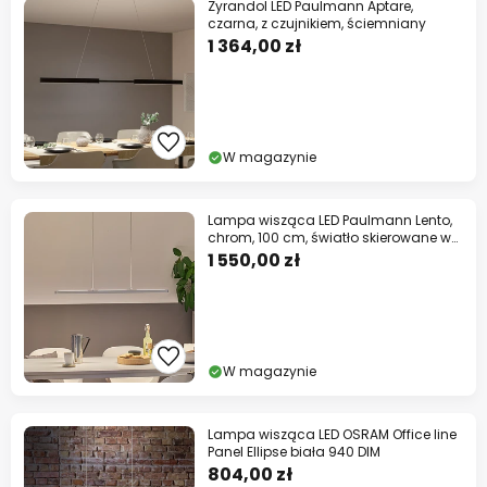
Żyrandol LED Paulmann Aptare,
czarna, z czujnikiem, ściemniany
1 364,00 zł
W magazynie
Lampa wisząca LED Paulmann Lento,
chrom, 100 cm, światło skierowane w
górę/w
1 550,00 zł
W magazynie
Lampa wisząca LED OSRAM Office line
Panel Ellipse biała 940 DIM
804,00 zł