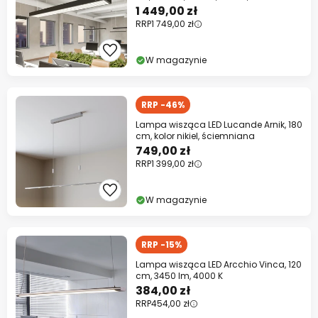
1 449,00 zł
RRP
1 749,00 zł
W magazynie
RRP -46%
Lampa wisząca LED Lucande Arnik, 180
cm, kolor nikiel, ściemniana
749,00 zł
RRP
1 399,00 zł
W magazynie
RRP -15%
Lampa wisząca LED Arcchio Vinca, 120
cm, 3450 lm, 4000 K
384,00 zł
RRP
454,00 zł