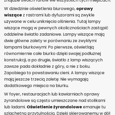
znajdzie swoich fanów we wszystkich tych miejscach.
W dziedzinie oświetlenia biurowego,
oprawy
wiszące
z rastrami lub dyfuzorami są zwykle
używane w celu uniknięcia olśnienia. Tutaj lampy
wiszące mogą w pewnych okolicznościach zastąpić
oddzielne światło zadaniowe. Lampy wiszące mają
dwie główne zalety w porównaniu ze zwykłymi
lampami biurkowymi: Po pierwsze, oświetlają
równomiernie całe biurko dzięki swojej podłużnej
konstrukcji, a po drugie, światło z lamp wiszących
zawsze pada dokładnie z góry, a nie z boku.
Zapobiega to powstawaniu cieni. A lampy wiszące
mają jeszcze trzecią zaletę: Nie wymagają
dodatkowego miejsca na biurku.
W foyer, restauracjach lub kawiarniach oprawy
żyrandolowe są często umieszczane nad stolikami
lub ladami.
Oświetlenie żyrandolowe
emanuje tu
szlachetną przytulnością. Dzięki skierowanemu w dół