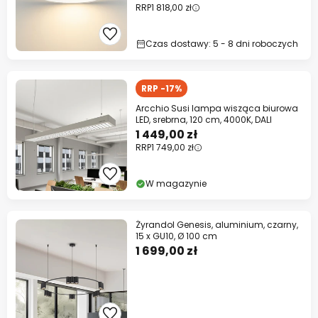
RRP
1 818,00 zł
Czas dostawy: 5 - 8 dni roboczych
RRP -17%
Arcchio Susi lampa wisząca biurowa
LED, srebrna, 120 cm, 4000K, DALI
1 449,00 zł
RRP
1 749,00 zł
W magazynie
Żyrandol Genesis, aluminium, czarny,
15 x GU10, Ø 100 cm
1 699,00 zł