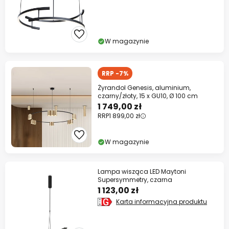
W magazynie
RRP -7%
Żyrandol Genesis, aluminium,
czarny/złoty, 15 x GU10, Ø 100 cm
1 749,00 zł
RRP
1 899,00 zł
W magazynie
Lampa wisząca LED Maytoni
Supersymmetry, czarna
1 123,00 zł
Karta informacyjna produktu