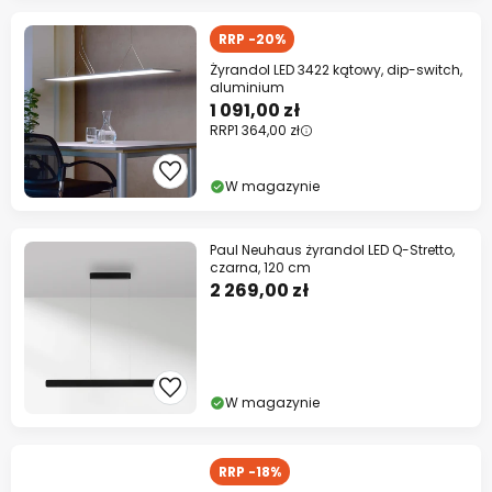
RRP -20%
Żyrandol LED 3422 kątowy, dip-switch,
aluminium
1 091,00 zł
RRP
1 364,00 zł
W magazynie
Paul Neuhaus żyrandol LED Q-Stretto,
czarna, 120 cm
2 269,00 zł
W magazynie
RRP -18%