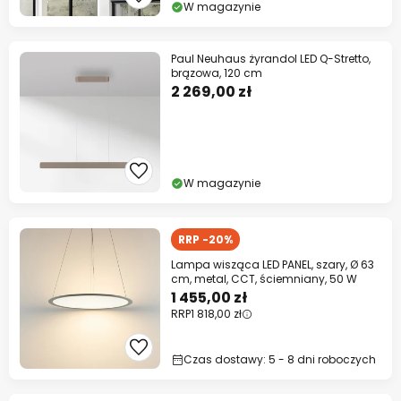
W magazynie
Paul Neuhaus żyrandol LED Q-Stretto,
brązowa, 120 cm
2 269,00 zł
W magazynie
RRP -20%
Lampa wisząca LED PANEL, szary, Ø 63
cm, metal, CCT, ściemniany, 50 W
1 455,00 zł
RRP
1 818,00 zł
Czas dostawy: 5 - 8 dni roboczych