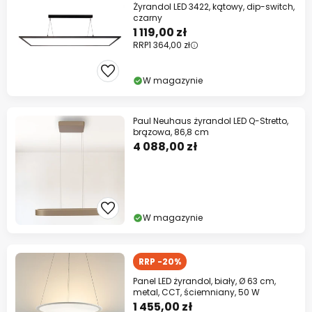
Żyrandol LED 3422, kątowy, dip-switch,
czarny
1 119,00 zł
RRP
1 364,00 zł
W magazynie
Paul Neuhaus żyrandol LED Q-Stretto,
brązowa, 86,8 cm
4 088,00 zł
W magazynie
RRP -20%
Panel LED żyrandol, biały, Ø 63 cm,
metal, CCT, ściemniany, 50 W
1 455,00 zł