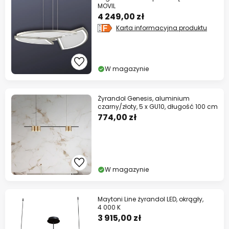
MOVIL
4 249,00 zł
Karta informacyjna produktu
W magazynie
Żyrandol Genesis, aluminium
czarny/złoty, 5 x GU10, długość 100 cm
774,00 zł
W magazynie
Maytoni Line żyrandol LED, okrągły,
4 000 K
3 915,00 zł