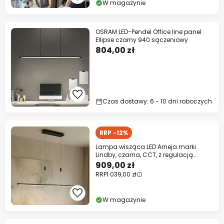
W magazynie
OSRAM LED-Pendel Office line panel
Ellipse czarny 940 sączeniowy
804,00 zł
Czas dostawy: 6 - 10 dni roboczych
RRP -12%
Lampa wisząca LED Arneja marki
Lindby, czarna, CCT, z regulacją
wysokości
909,00 zł
RRP
1 039,00 zł
W magazynie