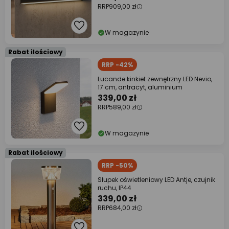
RRP
909,00 zł
W magazynie
Rabat ilościowy
RRP -42%
Lucande kinkiet zewnętrzny LED Nevio,
17 cm, antracyt, aluminium
339,00 zł
RRP
589,00 zł
W magazynie
Rabat ilościowy
RRP -50%
Słupek oświetleniowy LED Antje, czujnik
ruchu, IP44
339,00 zł
RRP
684,00 zł