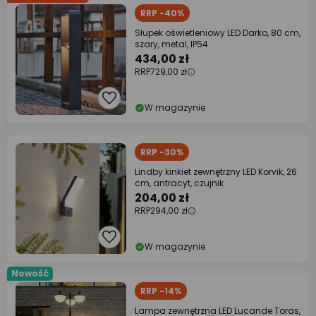
RRP -40%
Słupek oświetleniowy LED Darko, 80 cm,
szary, metal, IP54
434,00 zł
RRP
729,00 zł
W magazynie
RRP -30%
Lindby kinkiet zewnętrzny LED Korvik, 26
cm, antracyt, czujnik
204,00 zł
RRP
294,00 zł
W magazynie
Nowość
RRP -14%
Lampa zewnętrzna LED Lucande Toras,