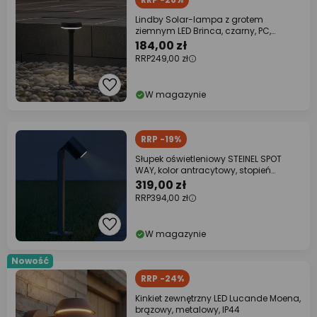
Lindby Solar-lampa z grotem
ziemnym LED Brinca, czarny, PC,
czujnik
184,00 zł
RRP
249,00 zł
W magazynie
RRP -19%
Słupek oświetleniowy STEINEL SPOT
WAY, kolor antracytowy, stopień
ochrony IP44,
319,00 zł
RRP
394,00 zł
W magazynie
Nowość
RRP -24%
Kinkiet zewnętrzny LED Lucande Moena,
brązowy, metalowy, IP44