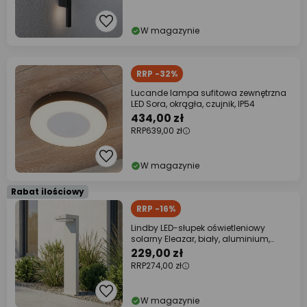
W magazynie
RRP -32%
Lucande lampa sufitowa zewnętrzna
LED Sora, okrągła, czujnik, IP54
434,00 zł
RRP
639,00 zł
W magazynie
Rabat ilościowy
RRP -16%
Lindby LED-słupek oświetleniowy
solarny Eleazar, biały, aluminium,
czujnik
229,00 zł
RRP
274,00 zł
W magazynie