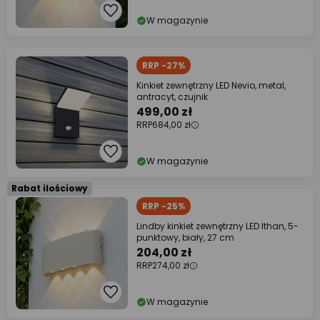
W magazynie
RRP -27%
Kinkiet zewnętrzny LED Nevio, metal,
antracyt, czujnik
499,00 zł
RRP
684,00 zł
W magazynie
Rabat ilościowy
RRP -25%
Lindby kinkiet zewnętrzny LED Ithan, 5-
punktowy, biały, 27 cm
204,00 zł
RRP
274,00 zł
W magazynie