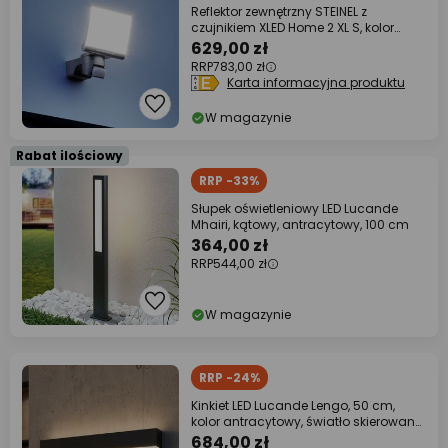
Reflektor zewnętrzny STEINEL z
czujnikiem XLED Home 2 XL S, kolor
grafitowy,
629,00 zł
RRP
783,00 zł
Karta informacyjna produktu
W magazynie
Rabat ilościowy
RRP -33%
Słupek oświetleniowy LED Lucande
Mhairi, kątowy, antracytowy, 100 cm
364,00 zł
RRP
544,00 zł
W magazynie
RRP -24%
Kinkiet LED Lucande Lengo, 50 cm,
kolor antracytowy, światło skierowane
w górę
684,00 zł