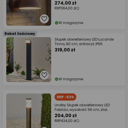
274,00 zł
RRP
364,00 zł
W magazynie
Rabat ilościowy
Słupek oświetleniowy LED Lucande
Tinna, 80 cm, antracyt, IP65
319,00 zł
W magazynie
RRP -53%
Lindby Słupek oświetleniowy LED
Fabrizio, wysokość 56 cm, stal
nierdzewna
204,00 zł
RRP
434,00 zł