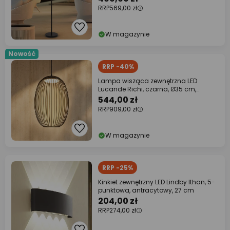
RRP
569,00 zł
W magazynie
Nowość
RRP -40%
Lampa wisząca zewnętrzna LED
Lucande Richi, czarna, Ø35 cm,
ściemniana
544,00 zł
RRP
909,00 zł
W magazynie
RRP -25%
Kinkiet zewnętrzny LED Lindby Ithan, 5-
punktowa, antracytowy, 27 cm
204,00 zł
RRP
274,00 zł