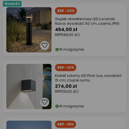
Nowość
RRP -23%
Słupek oświetleniowy LED Lucande
Navor, wysokość 50 cm, czarna, IP65
454,00 zł
RRP
589,00 zł
W magazynie
RRP -14%
Kinkiet solarny LED Prios Lius, wysokość
15 cm, czujnik ruchu
274,00 zł
RRP
319,00 zł
W magazynie
RRP -19%