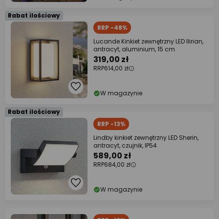
Rabat ilościowy
RRP -48%
Lucande Kinkiet zewnętrzny LED Ilirian,
antracyt, aluminium, 15 cm
319,00 zł
RRP
614,00 zł
W magazynie
Rabat ilościowy
RRP -13%
Lindby kinkiet zewnętrzny LED Sherin,
antracyt, czujnik, IP54
589,00 zł
RRP
684,00 zł
W magazynie