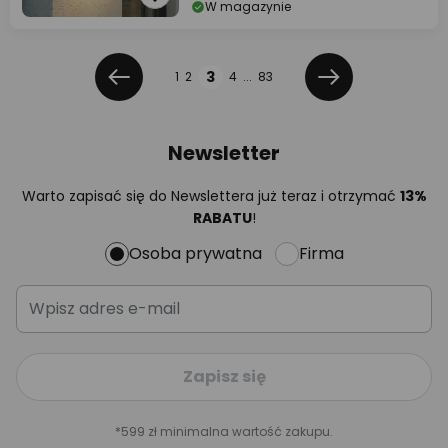
W magazynie
Strona
Strona
3
1
2
4
...
83
Poprzednia
Dalej
Newsletter
Warto zapisać się do Newslettera już teraz i otrzymać
13%
RABATU
!
Osoba prywatna
Firma
Zapisz się
*599 zł minimalna wartość zakupu.