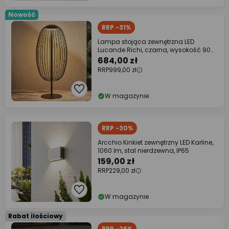
Nowość
RRP -31%
Lampa stojąca zewnętrzna LED
Lucande Richi, czarna, wysokość 90
cm, IP44
684,00 zł
RRP
999,00 zł
W magazynie
RRP -30%
Arcchio Kinkiet zewnętrzny LED Karline,
1060 lm, stal nierdzewna, IP65
159,00 zł
RRP
229,00 zł
W magazynie
Rabat ilościowy
RRP -26%