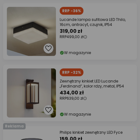
RRP -36%
Lucande lampa sufitowa LED Thilo,
16cm, antracyt, czujnik, IP54
319,00 zł
RRP
499,00 zł
W magazynie
RRP -32%
Zewnętrzny kinkiet LED Lucande
„Ferdinand”, kolor rdzy, metal, IP54
434,00 zł
RRP
639,00 zł
W magazynie
Reklama
Philips kinkiet zewnętrzny LED Fyce
159,00 zł