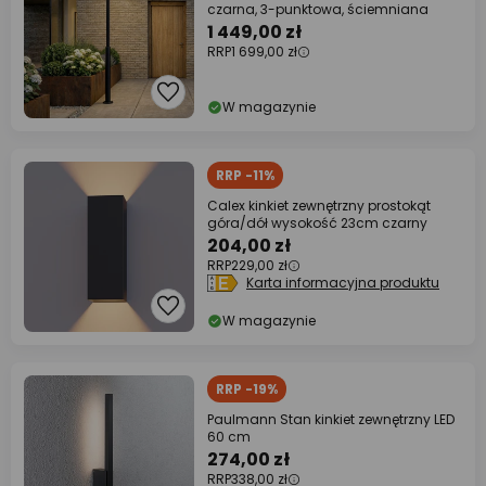
czarna, 3-punktowa, ściemniana
1 449,00 zł
RRP
1 699,00 zł
W magazynie
RRP -11%
Calex kinkiet zewnętrzny prostokąt
góra/dół wysokość 23cm czarny
204,00 zł
RRP
229,00 zł
Karta informacyjna produktu
W magazynie
RRP -19%
Paulmann Stan kinkiet zewnętrzny LED
60 cm
274,00 zł
RRP
338,00 zł