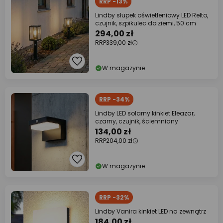
RRP -13%
Lindby słupek oświetleniowy LED Relto,
czujnik, szpikulec do ziemi, 50 cm
294,00 zł
RRP
339,00 zł
W magazynie
RRP -34%
Lindby LED solarny kinkiet Eleazar,
czarny, czujnik, ściemniany
134,00 zł
RRP
204,00 zł
W magazynie
RRP -32%
Lindby Vanira kinkiet LED na zewnątrz
184,00 zł