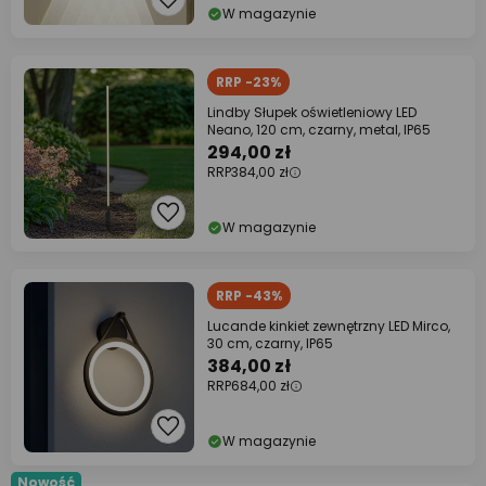
W magazynie
RRP -23%
Lindby Słupek oświetleniowy LED
Neano, 120 cm, czarny, metal, IP65
294,00 zł
RRP
384,00 zł
W magazynie
RRP -43%
Lucande kinkiet zewnętrzny LED Mirco,
30 cm, czarny, IP65
384,00 zł
RRP
684,00 zł
W magazynie
Nowość