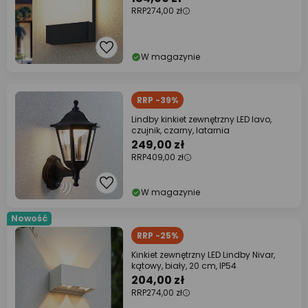
RRP
274,00 zł
W magazynie
RRP -39%
Lindby kinkiet zewnętrzny LED Iavo,
czujnik, czarny, latarnia
249,00 zł
RRP
409,00 zł
W magazynie
Nowość
RRP -25%
Kinkiet zewnętrzny LED Lindby Nivar,
kątowy, biały, 20 cm, IP54
204,00 zł
RRP
274,00 zł