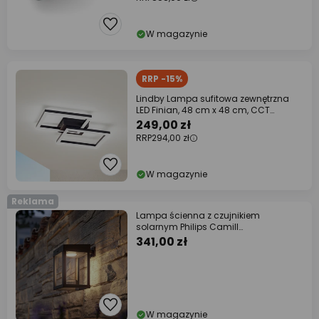
W magazynie
RRP -15%
Lindby Lampa sufitowa zewnętrzna
LED Finian, 48 cm x 48 cm, CCT
ściemniana
249,00 zł
RRP
294,00 zł
W magazynie
Reklama
Lampa ścienna z czujnikiem
solarnym Philips Camill
czarna/przezroczysta 14 x 14
341,00 zł
W magazynie