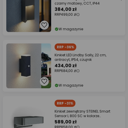
czarny matowy, CCT, IP44
384,00 zł
RRP
499,00 zł
W magazynie
RRP -36%
Kinkiet LED Lindby Sally, 22 cm,
antracyt, IP54, czujnik
434,00 zł
RRP
684,00 zł
W magazynie
RRP -31%
Kinkiet zewnętrzny STEINEL Smart
Sensor L 800 SC w kolorze
antracytowym
589,00 zł
RRP
858,00 zł