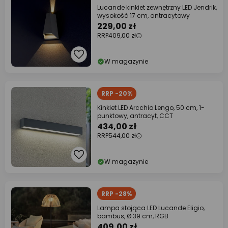
Lucande kinkiet zewnętrzny LED Jendrik,
wysokość 17 cm, antracytowy
229,00 zł
RRP
409,00 zł
W magazynie
RRP -20%
Kinkiet LED Arcchio Lengo, 50 cm, 1-
punktowy, antracyt, CCT
434,00 zł
RRP
544,00 zł
W magazynie
RRP -28%
Lampa stojąca LED Lucande Eligio,
bambus, Ø 39 cm, RGB
409,00 zł