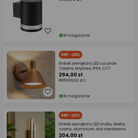
W magazynie
RRP -28%
Kinkiet zewnętrzny LED Lucande
Tabena, brązowy, IP44, CCT
294,00 zł
RRP
409,00 zł
W magazynie
RRP -25%
Kinkiet zewnętrzny LED Lindby Abelia,
czarny, aluminium, stal nierdzewna
204,00 zł