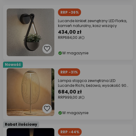
RRP -36%
Lucande kinkiet zewnętrzny LED Florka,
kamień naturalny, kosz wiszący
434,00 zł
RRP
684,00 zł
W magazynie
Nowość
RRP -31%
Lampa stojąca zewnętrzna LED
Lucande Richi, beżowa, wysokość 90
cm, IP44
684,00 zł
RRP
999,00 zł
W magazynie
Rabat ilościowy
RRP -44%