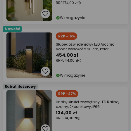
RRP
274,00 zł
W magazynie
Nowość
RRP -16%
Słupek oświetleniowy LED Arcchio
Vonar, wysokość 50 cm, kolor
antracytowy
454,00 zł
RRP
544,00 zł
W magazynie
Rabat ilościowy
RRP -27%
Lindby kinkiet zewnętrzny LED Ralino,
czarny, 2-punktowy, IP65
134,00 zł
RRP
184,00 zł