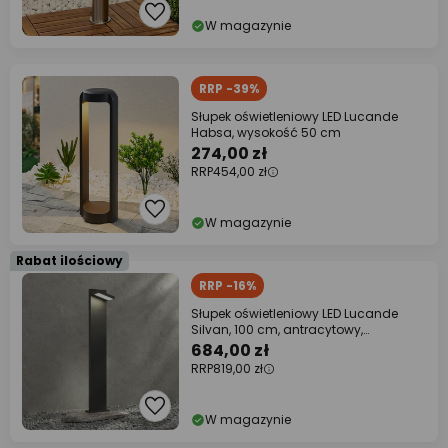
W magazynie
RRP -39%
Słupek oświetleniowy LED Lucande
Habsa, wysokość 50 cm
274,00 zł
RRP
454,00 zł
W magazynie
Rabat ilościowy
RRP -16%
Słupek oświetleniowy LED Lucande
Silvan, 100 cm, antracytowy,
metalowy
684,00 zł
RRP
819,00 zł
W magazynie