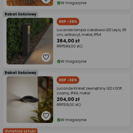
W magazynie
Rabat ilościowy
RRP -38%
Lucande lampa cokołowa LED Leya, 35
cm, antracyt, metal, IP54
364,00 zł
RRP
589,00 zł
W magazynie
Rabat ilościowy
RRP -36%
Lucande Kinkiet zewnętrzny LED LOOP,
czarny, IP44, metal
204,00 zł
RRP
319,00 zł
W magazynie
Ostatnie sztuki