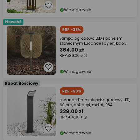
W magazynie
Nowość
RRP -38%
Lampa ogrodowa LED z panelem
słonecznym Lucande Faylen, kolor
szałwiowy, IP65
364,00 zł
RRP
589,00 zł
W magazynie
Rabat ilościowy
RRP -50%
Lucande Timm słupek ogrodowy LED,
60 cm, antracyt, metal, IP54
339,00 zł
RRP
684,00 zł
W magazynie