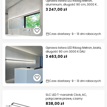
Oprawa listwa LED Ribag Metron,
aluminium, długość 90 cm, 3000 K
DALI
3 247,00 zł
Czas dostawy: 9 - 13 dni roboczych
Oprawa listwa LED Ribag Metron, biała,
długość 90 cm 3000 K DALI
3 463,00 zł
Czas dostawy: 9 - 13 dni roboczych
SLC LED T-narożnik Click, AC,
połączenie prawe, czarny
838,00 zł