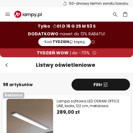
50-dniowy termin zwrotu towaru
Przejdź
Zam
TYDZIEŃ WOW! Dodatkowo do 13%
do
rabatu!
treści
aj
Tylko
01 D 16 G 25 M 52 S
DODATKOWO
nawet do 13% RABATU!
10% RABATU
od 399 zł
Kod:
TYDZIEN
kopiuj
13% RABATU
od 699 zł
TYDZIEŃ WOW
| do -70%
prawie na wszystko*
Listwy oświetleniowe
Kod:
TYDZIEN
kopiuj
98 artykułów
Filtr
Kup teraz
Reklama
* producenci wykluczeni z promocji
Lampa sufitowa LED OSRAM OFFICE
LINE, biała, 122 cm, metalowa
289,00 zł