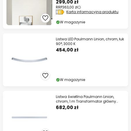
299,00 zł
RRP
363,00 zł
Karta informacyjna produktu
W magazynie
Listwa LED Paulmann Linion, chrom, łuk
90°, 3000 K
454,00 zł
W magazynie
Listwa świetlna Paulmann Linion,
chrom, 1 m Transformator główny
włącz/wyłącz
682,00 zł