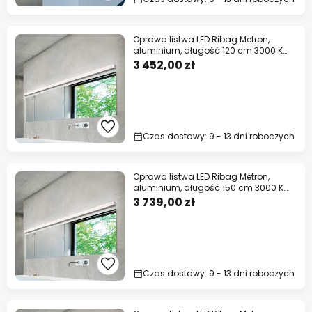
Oprawa listwa LED Ribag Metron,
aluminium, długość 120 cm 3000 K
DALI
3 452,00 zł
Czas dostawy: 9 - 13 dni roboczych
Oprawa listwa LED Ribag Metron,
aluminium, długość 150 cm 3000 K
DALI
3 739,00 zł
Czas dostawy: 9 - 13 dni roboczych