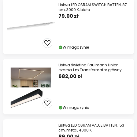
Listwa LED OSRAM SWITCH BATTEN, 87
cm, 3000 K, biała
79,00 zł
W magazynie
Listwa świetlna Paulmann Linion
czarna 1 m Transformator główny
włącz/wyłącz
682,00 zł
W magazynie
Listwa LED OSRAM VALUE BATTEN, 153
cm, metal, 4000 K
89,00 zł