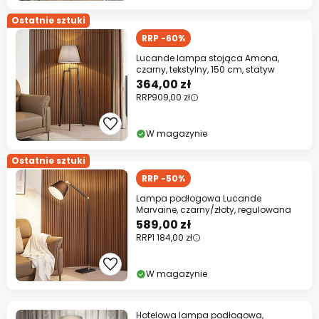
Ostatnie sztuki
RRP -60%
Lucande lampa stojąca Amona,
czarny, tekstylny, 150 cm, statyw
364,00 zł
RRP
909,00 zł
W magazynie
Ostatnie sztuki
RRP -50%
Lampa podłogowa Lucande
Marvaine, czarny/złoty, regulowana
589,00 zł
RRP
1 184,00 zł
W magazynie
Hotelowa lampa podłogowa,