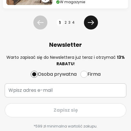
W magazynie
Strona
1
2
3
4
Poprzednia
Dalej
Newsletter
Warto zapisać się do Newslettera już teraz i otrzymać
13%
RABATU
!
Osoba prywatna
Firma
Zapisz się
*599 zł minimalna wartość zakupu.