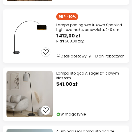
RRP -10%
Lampa podłogowa łukowa Sparkled
Light czarna/czarno-złota, 240 cm
1 412,00 zł
RRP
1 568,00 zł
Czas dostawy: 9 - 13 dni roboczych
Lampa stojąca Alsager z filcowym
kloszem
541,00 zł
W magazynie
Aluminor Duo Lampa stojąca ze