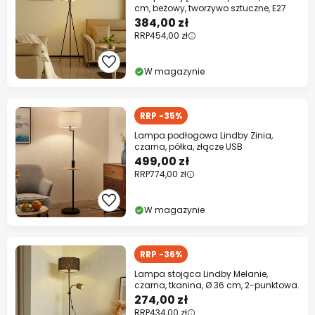
cm, beżowy, tworzywo sztuczne, E27
384,00 zł
RRP
454,00 zł
W magazynie
RRP -35%
Lampa podłogowa Lindby Zinia,
czarna, półka, złącze USB
499,00 zł
RRP
774,00 zł
W magazynie
RRP -36%
Lampa stojąca Lindby Melanie,
czarna, tkanina, Ø 36 cm, 2-punktowa.
274,00 zł
RRP
434,00 zł