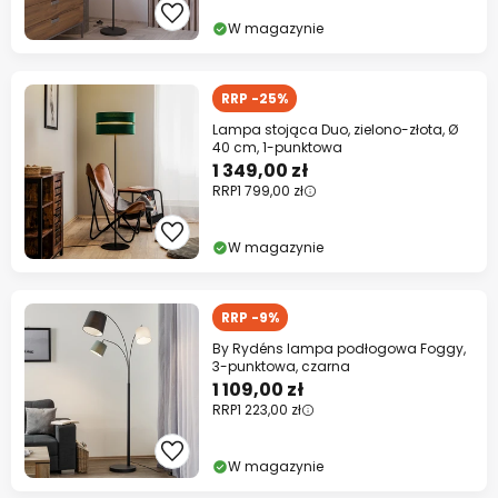
W magazynie
RRP -25%
Lampa stojąca Duo, zielono-złota, Ø
40 cm, 1-punktowa
1 349,00 zł
RRP
1 799,00 zł
W magazynie
RRP -9%
By Rydéns lampa podłogowa Foggy,
3-punktowa, czarna
1 109,00 zł
RRP
1 223,00 zł
W magazynie