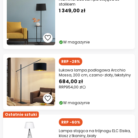
stolikiem
1 349,00 zł
W magazynie
RRP -28%
Łukowa lampa podłogowa Arcchio
Mossa, 200 cm, czarno-złoty, tekstylny
684,00 zł
RRP
954,00 zł
W magazynie
Ostatnie sztuki
RRP -60%
Lampa stojąca na trójnogu ELC Elsika,
klosz z tkaniny, biały