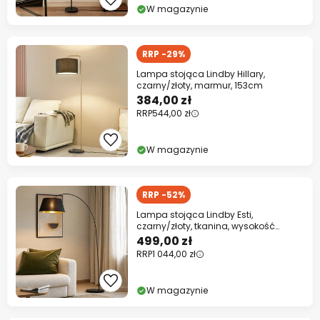
W magazynie
RRP -29%
Lampa stojąca Lindby Hillary,
czarny/złoty, marmur, 153cm
384,00 zł
RRP
544,00 zł
W magazynie
RRP -52%
Lampa stojąca Lindby Esti,
czarny/złoty, tkanina, wysokość
192cm
499,00 zł
RRP
1 044,00 zł
W magazynie