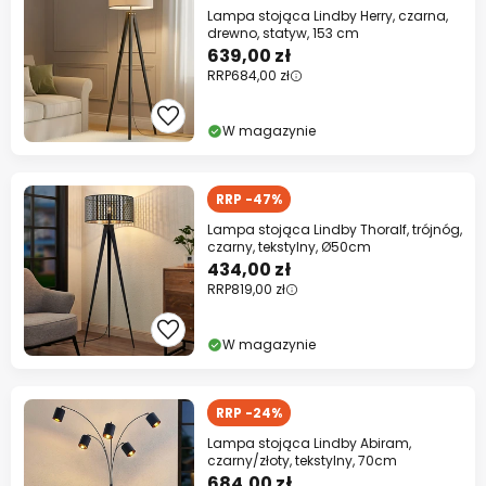
Lampa stojąca Lindby Herry, czarna,
drewno, statyw, 153 cm
639,00 zł
RRP
684,00 zł
W magazynie
RRP -47%
Lampa stojąca Lindby Thoralf, trójnóg,
czarny, tekstylny, Ø50cm
434,00 zł
RRP
819,00 zł
W magazynie
RRP -24%
Lampa stojąca Lindby Abiram,
czarny/złoty, tekstylny, 70cm
684,00 zł