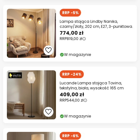
RRP -5%
Lampa stojąca Lindby Nanika,
czarny/złoty, 202 cm, E27, 3-punktowa.
774,00 zł
RRP
819,00 zł
W magazynie
RRP -24%
Lucande Lampa stojąca Tovina,
tekstylna, biała, wysokość 165 cm
409,00 zł
RRP
544,00 zł
W magazynie
RRP -6%