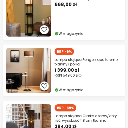
668,00 zł
W magazynie
RRP -9%
Lampa stojąca Pongo z abażurem z
tkaniny i półką
1 399,00 zł
RRP
1 549,00 zł
W magazynie
RRP -39%
Lampa stojąca Clarke, czarny/złoty
liść, wysokość 118 cm, tkanina
384,00 zł