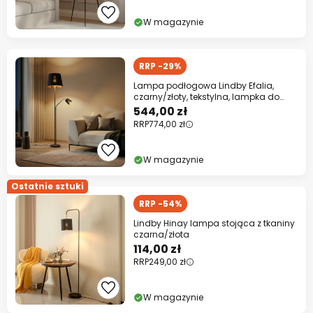
W magazynie
RRP -29%
Lampa podłogowa Lindby Efalia,
czarny/złoty, tekstylna, lampka do
czytania
544,00 zł
RRP
774,00 zł
W magazynie
Ostatnie sztuki
RRP -54%
Lindby Hinay lampa stojąca z tkaniny
czarna/złota
114,00 zł
RRP
249,00 zł
W magazynie