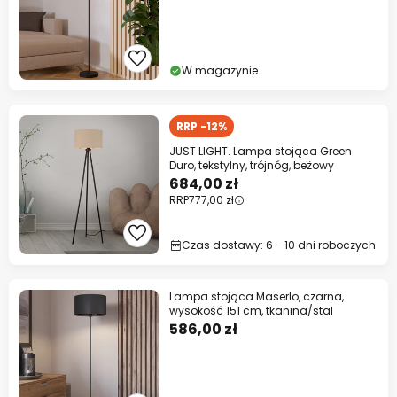
W magazynie
RRP -12%
JUST LIGHT. Lampa stojąca Green
Duro, tekstylny, trójnóg, beżowy
684,00 zł
RRP
777,00 zł
Czas dostawy: 6 - 10 dni roboczych
Lampa stojąca Maserlo, czarna,
wysokość 151 cm, tkanina/stal
586,00 zł