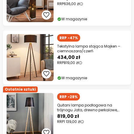
RRP
636,00 zł
W magazynie
RRP -47%
Tekstylna lampa stojąca Majken –
ciemnoszara/czerń
434,00 zł
RRP
819,00 zł
W magazynie
Ostatnie sztuki
RRP -28%
Quitani lampa podłogowa na
trójnogu Jata, drewno perkalowe,
czarny
819,00 zł
RRP
1 139,00 zł