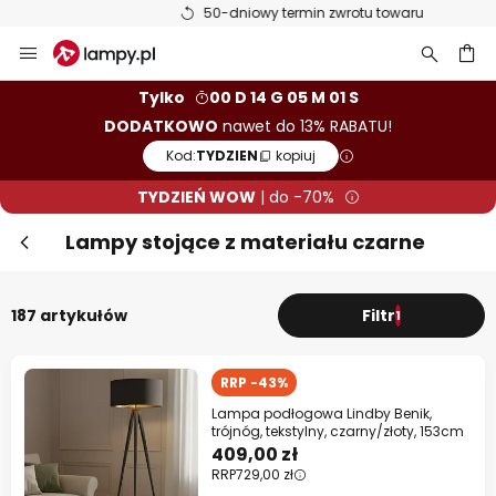
50-dniowy termin zwrotu towaru
Przejdź
Zam
TYDZIEŃ WOW! Dodatkowo do 13%
do
rabatu!
treści
aj
Tylko
00 D 14 G 05 M 00 S
DODATKOWO
nawet do 13% RABATU!
10% RABATU
od 399 zł
Kod:
TYDZIEN
kopiuj
13% RABATU
od 699 zł
TYDZIEŃ WOW
| do -70%
prawie na wszystko*
Lampy stojące z materiału czarne
Kod:
TYDZIEN
kopiuj
187 artykułów
Filtr
1
Kup teraz
* producenci wykluczeni z promocji
RRP -43%
Lampa podłogowa Lindby Benik,
trójnóg, tekstylny, czarny/złoty, 153cm
409,00 zł
RRP
729,00 zł