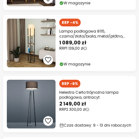
W magazynie
RRP -4%
Lampa podłogowa 8115,
czarna/złota/biała, metal/płótno,
wysokość 130 cm
1 089,00 zł
RRP
1 139,00 zł
W magazynie
RRP -6%
Helestra Certo trójnożna lampa
podłogowa, antracyt
2 149,00 zł
RRP
2 300,00 zł
Czas dostawy: 9 - 13 dni roboczych