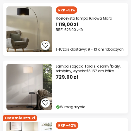
RRP -31%
Rozłożysta lampa łukowa Mara
1 119,00 zł
RRP
1 623,00 zł
Czas dostawy: 9 - 13 dni roboczych
Lampa stojąca Tordis, czarny/biały,
tekstylny, wysokość 157 cm Półka
729,00 zł
W magazynie
Ostatnie sztuki
RRP -42%