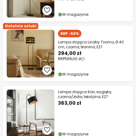
W magazynie
Ostatnie sztuki
RRP -50%
Lampa stojąca Lindby Tsomo, Ø 40
cm, czarna, tkanina, E27
294,00 zł
RRP
589,00 zł
W magazynie
Lampa stojąca Kari, wygięta,
czarna/złota, tekstylna, E27
363,00 zł
W magazynie