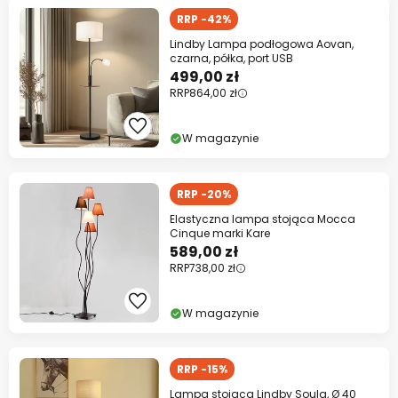
RRP -42%
Lindby Lampa podłogowa Aovan,
czarna, półka, port USB
499,00 zł
RRP
864,00 zł
W magazynie
RRP -20%
Elastyczna lampa stojąca Mocca
Cinque marki Kare
589,00 zł
RRP
738,00 zł
W magazynie
RRP -15%
Lampa stojąca Lindby Soula, Ø 40