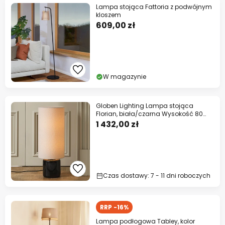
Lampa stojąca Fattoria z podwójnym
kloszem
609,00 zł
W magazynie
Globen Lighting Lampa stojąca
Florian, biała/czarna Wysokość 80
cm
1 432,00 zł
Czas dostawy: 7 - 11 dni roboczych
RRP -16%
Lampa podłogowa Tabley, kolor