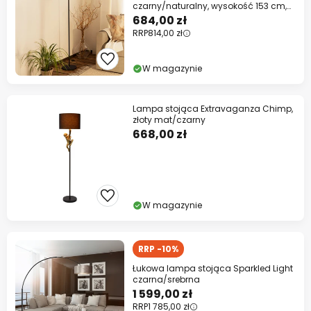
czarny/naturalny, wysokość 153 cm,
tkanina
684,00 zł
RRP
814,00 zł
W magazynie
Lampa stojąca Extravaganza Chimp,
złoty mat/czarny
668,00 zł
W magazynie
RRP -10%
Łukowa lampa stojąca Sparkled Light
czarna/srebrna
1 599,00 zł
RRP
1 785,00 zł