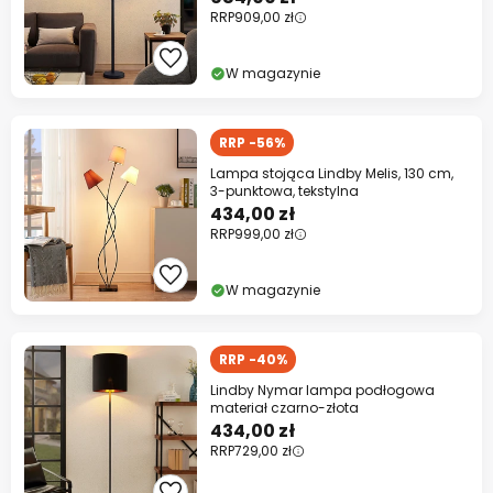
RRP
909,00 zł
W magazynie
RRP -56%
Lampa stojąca Lindby Melis, 130 cm,
3-punktowa, tekstylna
434,00 zł
RRP
999,00 zł
W magazynie
RRP -40%
Lindby Nymar lampa podłogowa
materiał czarno-złota
434,00 zł
RRP
729,00 zł