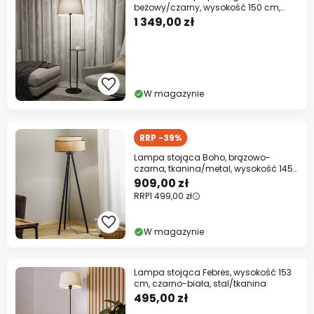
beżowy/czarny, wysokość 150 cm,
tkanina/metal
1 349,00 zł
W magazynie
RRP -39%
Lampa stojąca Boho, brązowo-
czarna, tkanina/metal, wysokość 145
cm
909,00 zł
RRP
1 499,00 zł
W magazynie
Lampa stojąca Febres, wysokość 153
cm, czarno-biała, stal/tkanina
495,00 zł