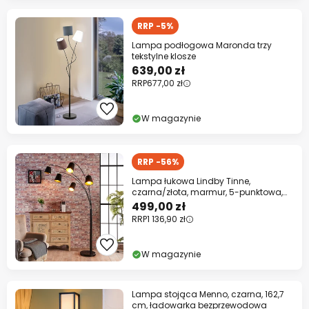
RRP -5%
Lampa podłogowa Maronda trzy
tekstylne klosze
639,00 zł
RRP
677,00 zł
W magazynie
RRP -56%
Lampa łukowa Lindby Tinne,
czarna/złota, marmur, 5-punktowa,
E14
499,00 zł
RRP
1 136,90 zł
W magazynie
Lampa stojąca Menno, czarna, 162,7
cm, ładowarka bezprzewodowa