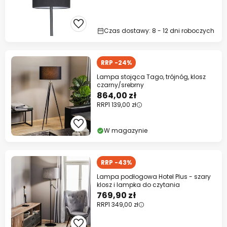
Czas dostawy: 8 - 12 dni roboczych
RRP -24%
Lampa stojąca Tago, trójnóg, klosz
czarny/srebrny
864,00 zł
RRP
1 139,00 zł
W magazynie
RRP -43%
Lampa podłogowa Hotel Plus - szary
klosz i lampka do czytania
769,90 zł
RRP
1 349,00 zł