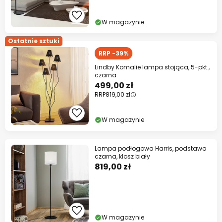
W magazynie
Ostatnie sztuki
RRP -39%
Lindby Komalie lampa stojąca, 5-pkt.,
czarna
499,00 zł
RRP
819,00 zł
W magazynie
Lampa podłogowa Harris, podstawa
czarna, klosz biały
819,00 zł
W magazynie