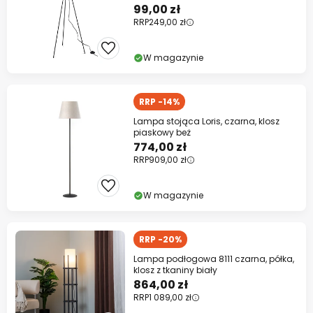
99,00 zł
RRP
249,00 zł
W magazynie
RRP -14%
Lampa stojąca Loris, czarna, klosz
piaskowy beż
774,00 zł
RRP
909,00 zł
W magazynie
RRP -20%
Lampa podłogowa 8111 czarna, półka,
klosz z tkaniny biały
864,00 zł
RRP
1 089,00 zł