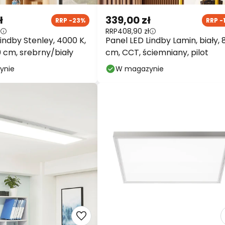
ł
339,00 zł
RRP -23%
RRP -
RRP
408,90 zł
indby Stenley, 4000 K,
Panel LED Lindby Lamin, biały, 
0 cm, srebrny/biały
cm, CCT, ściemniany, pilot
ynie
W magazynie