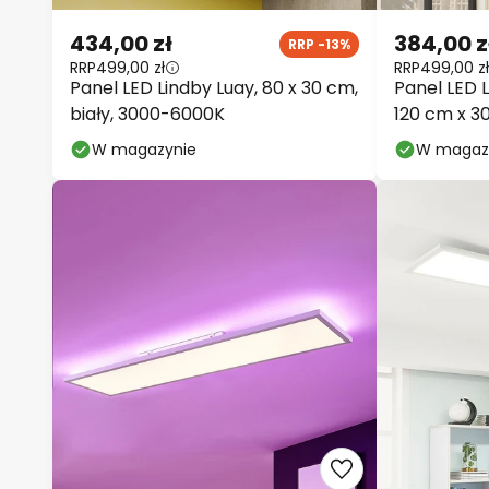
434,00 zł
384,00 z
RRP -13%
RRP
499,00 zł
RRP
499,00 zł
Panel LED Lindby Luay, 80 x 30 cm,
Panel LED L
biały, 3000-6000K
120 cm x 3
W magazynie
W magaz