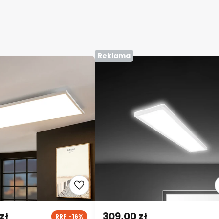
Reklama
zł
309,00 zł
RRP -16%