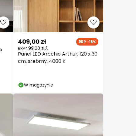
409,00 zł
RRP -18%
RRP
499,00 zł
 x
Panel LED Arcchio Arthur, 120 x 30
cm, srebrny, 4000 K
W magazynie