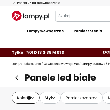
Przejdź
Ponad 25 lat doświadczenia
do
Szukaj
treści
Lampy wewnętrzne
Pomieszczenia
DO
Tylko
01 D 13 G 38 M 59 S
Lampy i oświetlenie
Oświetlenie wewnętrzne
Lampy sufitowe
P
Panele led białe
Kolor
Styl
Pomieszczenie
M
1