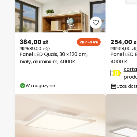
384,00 zł
254,00 z
RRP -34%
RRP
589,00 zł
RRP
318,00 zł
Panel LED Quais, 30 x 120 cm,
Panel LED B
biały, aluminium, 4000K
4000 K
Karta
prod
W magazynie
Czas dost