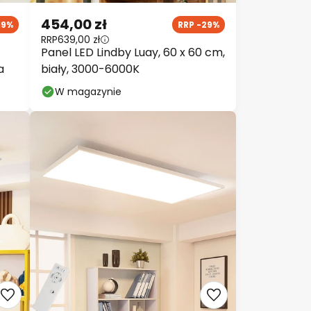
454,00 zł
19%
RRP -29%
RRP
639,00 zł
Panel LED Lindby Luay, 60 x 60 cm,
a
biały, 3000-6000K
W magazynie