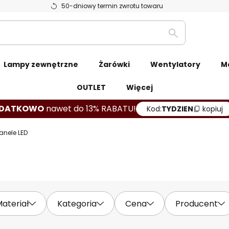
50-dniowy termin zwrotu towaru
Szukaj
Lampy zewnętrzne
Żarówki
Wentylatory
M
OUTLET
Więcej
DATKOWO
nawet do 13% RABATU!
Kod:
TYDZIEN
kopiuj
anele LED
ateriał
Kategoria
Cena
Producent