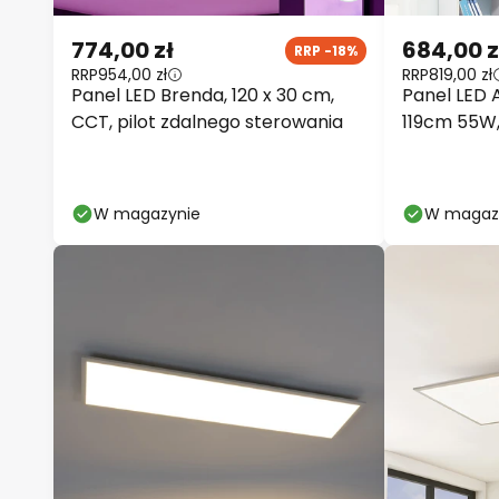
774,00 zł
684,00 z
RRP -18%
RRP
954,00 zł
RRP
819,00 zł
Panel LED Brenda, 120 x 30 cm,
Panel LED 
CCT, pilot zdalnego sterowania
119cm 55W,
W magazynie
W magaz