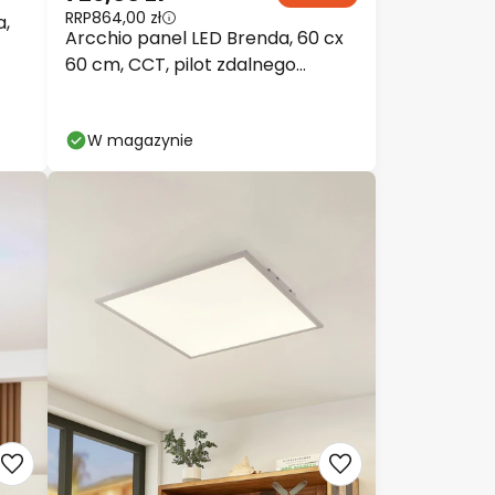
RRP
864,00 zł
a,
Arcchio panel LED Brenda, 60 cx
60 cm, CCT, pilot zdalnego
sterowania
W magazynie