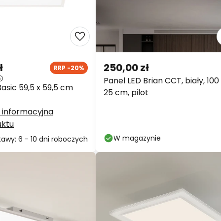
ł
250,00 zł
RRP -20%
Panel LED Brian CCT, biały, 100
asic 59,5 x 59,5 cm
25 cm, pilot
 informacyjna
uktu
W magazynie
awy: 6 - 10 dni roboczych