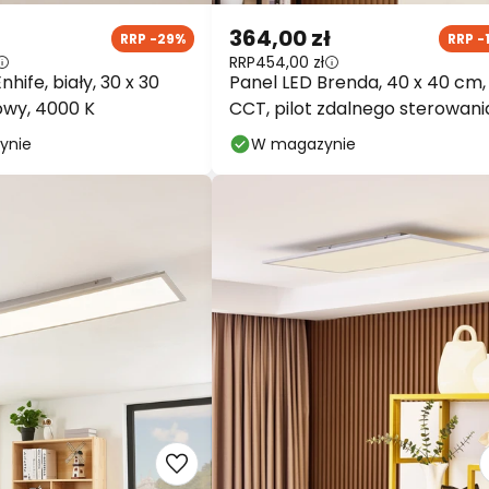
364,00 zł
RRP -29%
RRP -
RRP
454,00 zł
nhife, biały, 30 x 30
Panel LED Brenda, 40 x 40 cm,
wy, 4000 K
CCT, pilot zdalnego sterowani
ynie
W magazynie