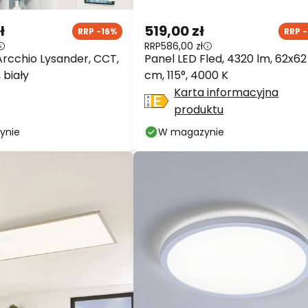
ł
519,00 zł
RRP -16%
RRP -
RRP
586,00 zł
Arcchio Lysander, CCT,
Panel LED Fled, 4320 lm, 62x62
 biały
cm, 115°, 4000 K
Karta informacyjna
produktu
ynie
W magazynie