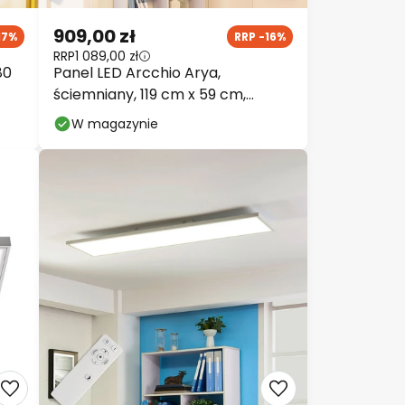
909,00 zł
17%
RRP -16%
RRP
1 089,00 zł
80
Panel LED Arcchio Arya,
ściemniany, 119 cm x 59 cm,
metalowy
W magazynie