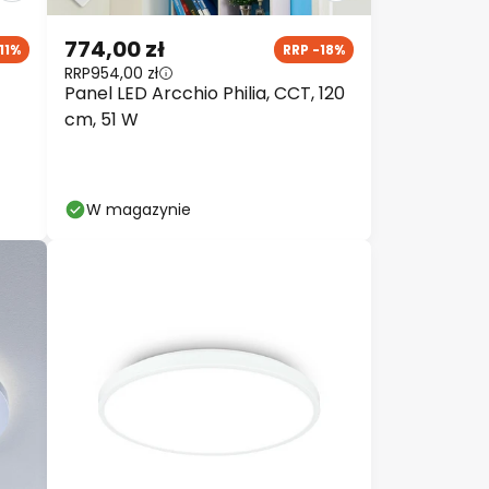
774,00 zł
11%
RRP -18%
RRP
954,00 zł
Panel LED Arcchio Philia, CCT, 120
cm, 51 W
W magazynie