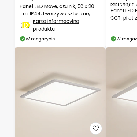
RRP
1 299,00 z
Panel LED Move, czujnik, 58 x 20
Panel LED B
cm, IP44, tworzywo sztuczne,
CCT, pilot
biały
Karta informacyjna
produktu
W magazynie
W magaz