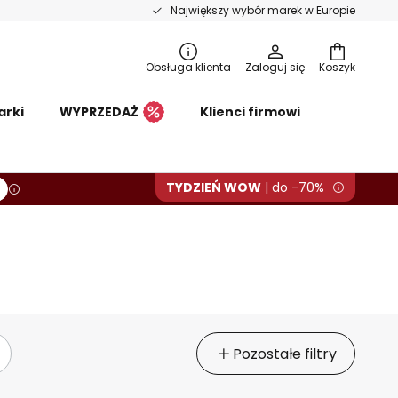
Największy wybór marek w Europie
Obsługa klienta
Zaloguj się
Koszyk
arki
WYPRZEDAŻ
Klienci firmowi
TYDZIEŃ WOW
| do -70%
Pozostałe filtry