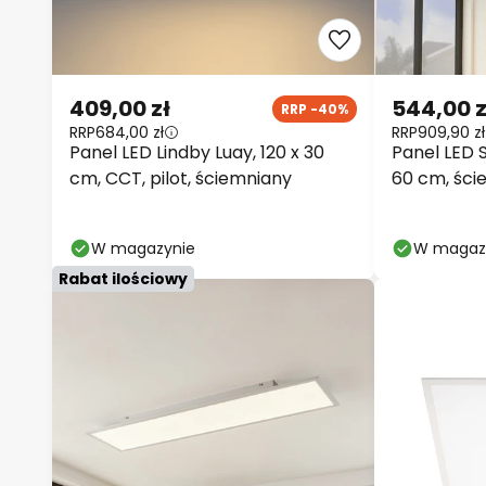
409,00 zł
544,00 z
RRP -40%
RRP
684,00 zł
RRP
909,90 zł
Panel LED Lindby Luay, 120 x 30
Panel LED S
cm, CCT, pilot, ściemniany
60 cm, ści
W magazynie
W magaz
Rabat ilościowy