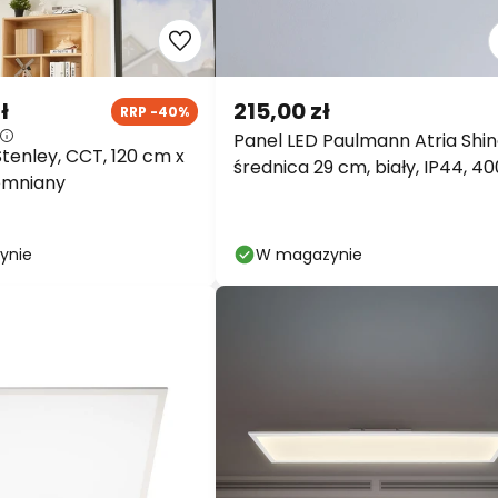
ł
215,00 zł
RRP -40%
Panel LED Paulmann Atria Shin
tenley, CCT, 120 cm x
średnica 29 cm, biały, IP44, 4
emniany
K,
ynie
W magazynie