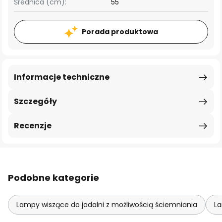
Średnica (cm):
55
Porada produktowa
Informacje techniczne
Szczegóły
Recenzje
Podobne kategorie
Lampy wiszące do jadalni z możliwością ściemniania
La