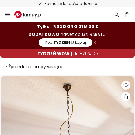
Ponad 25 lat doświadczenia
Przejdź
do
treści
aj
Tylko
02 D 04 G 21 M 30 S
DODATKOWO
nawet do 13% RABATU!
Kod:
TYDZIEN
kopiuj
TYDZIEŃ WOW
| do -70%
Żyrandole i lampy wiszące
Przejdź
na
koniec
galerii