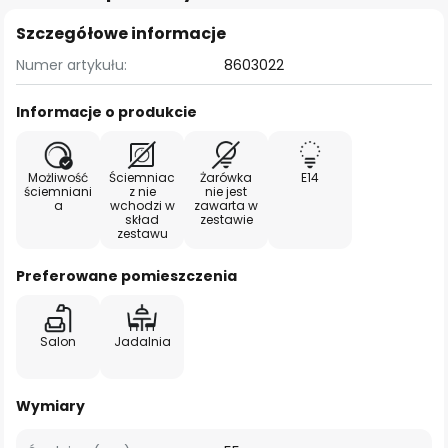
Szczegółowe informacje
Numer artykułu:
8603022
Informacje o produkcie
Możliwość
Ściemniac
Żarówka
E14
ściemniani
z nie
nie jest
a
wchodzi w
zawarta w
skład
zestawie
zestawu
Preferowane pomieszczenia
Salon
Jadalnia
Wymiary