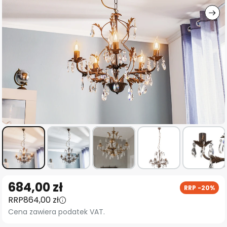
Przejdź
684,00 zł
RRP -20%
na
RRP
864,00 zł
początek
Cena zawiera podatek VAT.
galerii