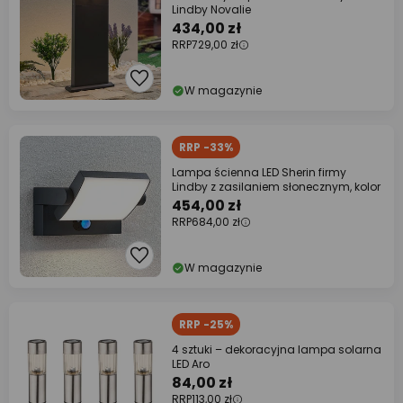
Lindby Novalie
434,00 zł
RRP
729,00 zł
W magazynie
RRP -33%
Lampa ścienna LED Sherin firmy
Lindby z zasilaniem słonecznym, kolor
454,00 zł
RRP
684,00 zł
W magazynie
RRP -25%
4 sztuki – dekoracyjna lampa solarna
LED Aro
84,00 zł
RRP
113,00 zł