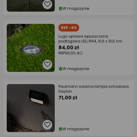
W magazynie
RRP -6%
Lugo oprawa wpuszczana
podłogowa LED, IP44, 10,5 x 10,5 cm
84,00 zł
RRP
90,00 zł
W magazynie
Paulmann solarna lampa schodowa
Dayton
71,00 zł
W magazynie