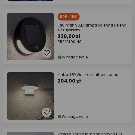
RRP -15%
Paulmann LED lampa ścienna Helena
z czujnikiem
239,00 zł
RRP
281,00 zł
W magazynie
Kinkiet LED Vidi z czujnikiem ruchu
204,00 zł
W magazynie
Zestaw 3 sztuk lamp ściennych LED