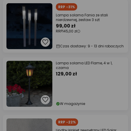
RRP -31%
Lampa solarna Fania ze stali
nierdzewnej, zestaw 3 szt
99,00 zł
RRP
145,00 zł
Czas dostawy: 9 - 13 dni roboczych
Lampa solarna LED Flame, 4 w 1,
czarna
129,00 zł
W magazynie
RRP -22%
Lindby kinkiet zewnętrzny LED Solar