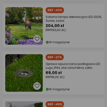
RRP -43%
Solarna lampa dekoracyjna LED 33216,
Żuraw, szara
204,00 zł
RRP
363,00 zł
W magazynie
RRP -27%
Oprawa wpuszczana podłogowa LED
Lugo, IP44, stal szlachetna, szkło
69,00 zł
RRP
95,00 zł
W magazynie
RRP -49%