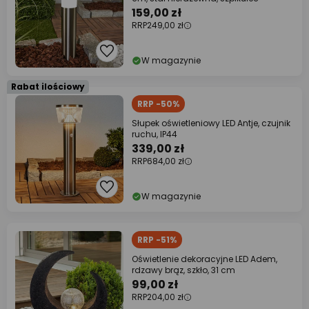
159,00 zł
RRP
249,00 zł
W magazynie
Rabat ilościowy
RRP -50%
Słupek oświetleniowy LED Antje, czujnik
ruchu, IP44
339,00 zł
RRP
684,00 zł
W magazynie
RRP -51%
Oświetlenie dekoracyjne LED Adem,
rdzawy brąz, szkło, 31 cm
99,00 zł
RRP
204,00 zł