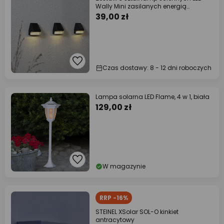
Wally Mini zasilanych energią
słoneczną
39,00 zł
Czas dostawy: 8 - 12 dni roboczych
Lampa solarna LED Flame, 4 w 1, biała
129,00 zł
W magazynie
RRP -16%
STEINEL XSolar SOL-O kinkiet
antracytowy