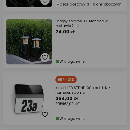
Czas dostawy: 3 - 6 dni roboczych
Lampy solarne LED Monaco w
zestawie 2 szt.
74,00 zł
W magazynie
RRP -21%
Kinkiet LED STEINEL XSolar LH-N z
numerem domu
364,00 zł
RRP
463,00 zł
W magazynie