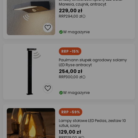
Maresia, czujnik, antracyt
229,00 zł
RRP
294,00 zł
W magazynie
RRP -15%
Paulmann słupek ogrodowy solarny
LED Ryse antracyt
254,00 zł
RRP
300,00 zł
W magazynie
RRP -59%
Lampy stołowe LED Pedas, zestaw 10
sztuk, szary
129,00 zł
RRP
319,00 zł