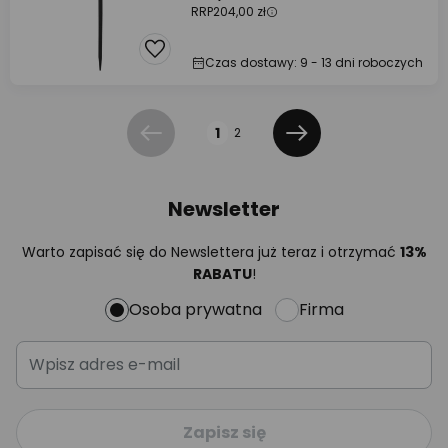
RRP
204,00 zł
Czas dostawy: 9 - 13 dni roboczych
Strona
1
2
Poprzednia
Dalej
Newsletter
Warto zapisać się do Newslettera już teraz i otrzymać
13%
RABATU
!
Osoba prywatna
Firma
Zapisz się