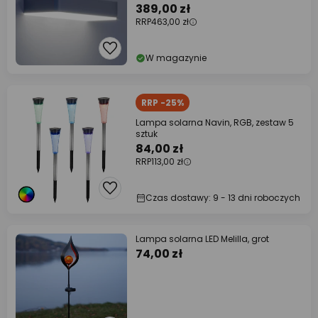
389,00 zł
RRP
463,00 zł
W magazynie
RRP -25%
Lampa solarna Navin, RGB, zestaw 5
sztuk
84,00 zł
RRP
113,00 zł
Czas dostawy: 9 - 13 dni roboczych
Lampa solarna LED Melilla, grot
74,00 zł