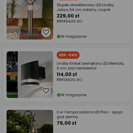
Słupek oświetleniowy LED Lindby
Jalisa, 54 cm, solarny, czujnik
229,00 zł
RRP
454,00 zł
W magazynie
RRP -54%
Lindby Kinkiet zewnętrzny LED Melinda,
9 cm, stal nierdzewna
114,00 zł
RRP
249,00 zł
W magazynie
3 w 1 lampa solarna LED Pisa - opcja
grot ziemny
79,00 zł