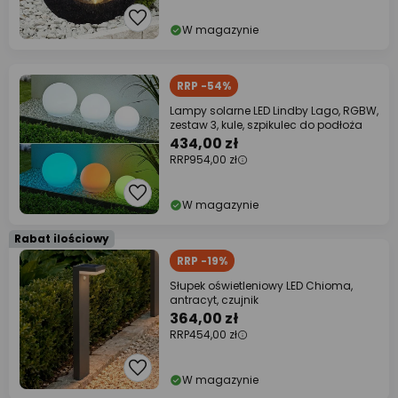
W magazynie
RRP -54%
Lampy solarne LED Lindby Lago, RGBW,
zestaw 3, kule, szpikulec do podłoża
434,00 zł
RRP
954,00 zł
W magazynie
Rabat ilościowy
RRP -19%
Słupek oświetleniowy LED Chioma,
antracyt, czujnik
364,00 zł
RRP
454,00 zł
W magazynie