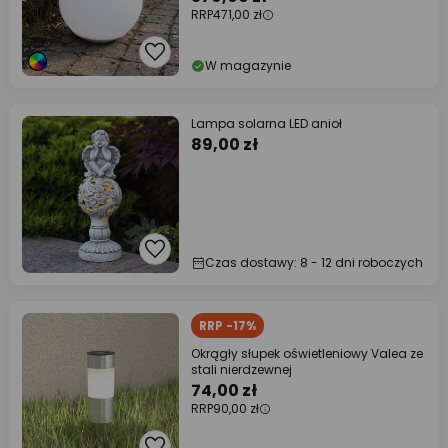
RRP
471,00 zł
W magazynie
Lampa solarna LED anioł
89,00 zł
Czas dostawy: 8 - 12 dni roboczych
RRP -17%
Okrągły słupek oświetleniowy Valea ze
stali nierdzewnej
74,00 zł
RRP
90,00 zł