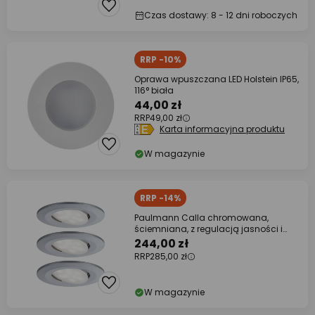
Czas dostawy: 8 - 12 dni roboczych
RRP -10%
Oprawa wpuszczana LED Holstein IP65,
116° biała
44,00 zł
RRP
49,00 zł
Karta informacyjna produktu
W magazynie
RRP -14%
Paulmann Calla chromowana,
ściemniana, z regulacją jasności i
nachylenia, 4000
244,00 zł
RRP
285,00 zł
W magazynie