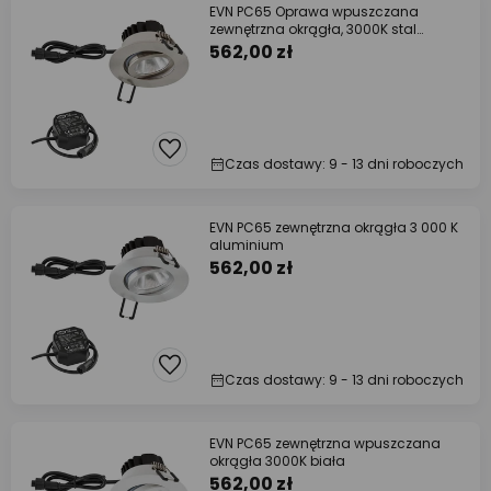
EVN PC65 Oprawa wpuszczana
zewnętrzna okrągła, 3000K stal
szlachetna
562,00 zł
Czas dostawy: 9 - 13 dni roboczych
EVN PC65 zewnętrzna okrągła 3 000 K
aluminium
562,00 zł
Czas dostawy: 9 - 13 dni roboczych
EVN PC65 zewnętrzna wpuszczana
okrągła 3000K biała
562,00 zł