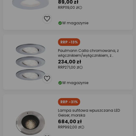
K,
89,00 zł
RRP
119,00 zł
W magazynie
RRP -13%
Paulmann Calla chromowana, z
włącznikiem/wyłącznikiem, z
regulacją nachylenia,
234,00 zł
RRP
271,00 zł
W magazynie
RRP -31%
Lampa sufitowa wpuszczana LED
Geiser, morska
684,00 zł
RRP
992,00 zł