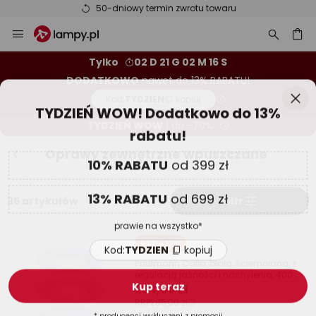
50-dniowy termin zwrotu towaru
Przejdź
Zam
TYDZIEŃ WOW! Dodatkowo do 13%
do
rabatu!
treści
aj
Tylko
02 D 21 G 02 M 15 S
DODATKOWO
nawet do 13% RABATU!
10% RABATU
od 399 zł
Kod:
TYDZIEN
kopiuj
13% RABATU
od 699 zł
TYDZIEŃ WOW
| do -70%
prawie na wszystko*
Oprawy zewnętrzne wpuszczane
Kod:
TYDZIEN
kopiuj
35 artykułów
Filtr
Kup teraz
* producenci wykluczeni z promocji
RRP -17%
Paulmann Calla, biała, ściemniana, z
regulacją jasności i nachylenia, 4000
K, 9
234,00 zł
RRP
285,00 zł