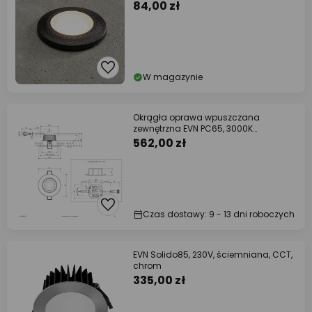
84,00 zł
W magazynie
Okrągła oprawa wpuszczana
zewnętrzna EVN PC65, 3000K
antracytowa
562,00 zł
Czas dostawy: 9 - 13 dni roboczych
EVN Solido85, 230V, ściemniana, CCT,
chrom
335,00 zł