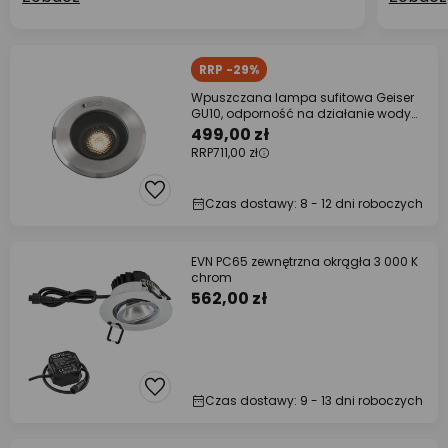
RRP -29%
Wpuszczana lampa sufitowa Geiser
GU10, odporność na działanie wody
morskiej
499,00 zł
RRP
711,00 zł
Czas dostawy: 8 - 12 dni roboczych
EVN PC65 zewnętrzna okrągła 3 000 K
chrom
562,00 zł
Czas dostawy: 9 - 13 dni roboczych