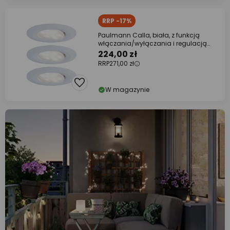
RRP -17%
Paulmann Calla, biała, z funkcją
włączania/wyłączania i regulacją
nachylenia,
224,00 zł
RRP
271,00 zł
W magazynie