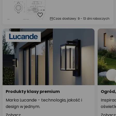
Czas dostawy: 9 - 13 dni roboczych
Produkty klasy premium
Ogród,
Marka Lucande - technologia, jakość i
Inspira
design w jednym.
oświetl
Zobacz
Zobacz