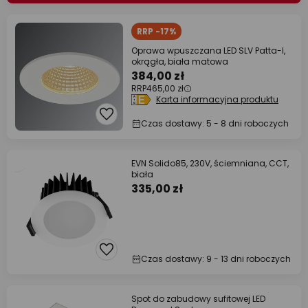
RRP -17%
Oprawa wpuszczana LED SLV Patta-I,
okrągła, biała matowa
384,00 zł
RRP
465,00 zł
Karta informacyjna produktu
Czas dostawy: 5 - 8 dni roboczych
EVN Solido85, 230V, ściemniana, CCT,
biała
335,00 zł
Czas dostawy: 9 - 13 dni roboczych
Spot do zabudowy sufitowej LED