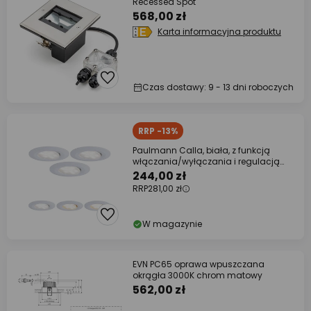
Recessed Spot
568,00 zł
Karta informacyjna produktu
Czas dostawy: 9 - 13 dni roboczych
RRP -13%
Paulmann Calla, biała, z funkcją
włączania/wyłączania i regulacją
kąta
244,00 zł
RRP
281,00 zł
W magazynie
EVN PC65 oprawa wpuszczana
okrągła 3000K chrom matowy
562,00 zł