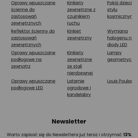
Oprawy wpuszczane
Kinkiety
Pokój dziecięc
ścienne do
zewnętrzne z
stylu
zastosowań
czujnikiem
kosmicznym
zewnętrznych
ruchu
Reflektor ścienny do
Kinkiet
Wymiana
zastosowań
zewnętrzny
halogenu na
zewnętrznych
diody LED
Oprawy wpuszczane
Kinkiety
Lampy
podłogowe na
zewnętrzne
geometryczn
zewnątrz
ze stali
nierdzewnej
Oprawy wpuszczane
Latarnie
Louis Poulsen
podłogowe LED
ogrodowe i
kandelabry
Newsletter
Warto zapisać się do Newslettera już teraz i otrzymać
13%